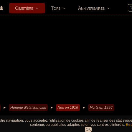
Cimetière
Tops
Anniversaires
►
Homme d'état francais
►
Nés en 1916
►
Morts en 1996
tre navigation, vous acceptez l'utilisation de cookies afin de réaliser des statistiq
contenus ou publicités adaptés selon vos centres d'intérêts.
En s
OK