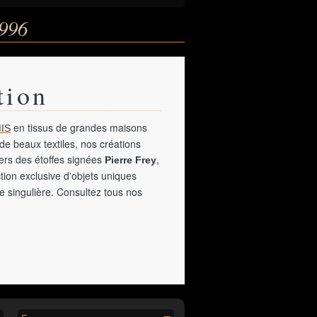
1996
tion
en tissus de grandes maisons
IS
de beaux textiles, nos créations
vers des étoffes signées
,
Pierre Frey
tion exclusive d'objets uniques
e singulière. Consultez tous nos