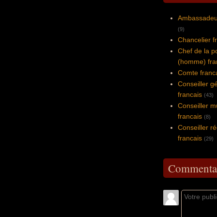
Ambassadeur
(9)
Chancelier f
Chef de la p
(homme) fra
Comte franc
Conseiller g
francais
(43)
Conseiller m
francais
(8)
Conseiller ré
francais
(29)
Commentai