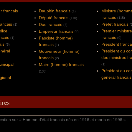
 francais
Dauphin francais
Ministre (homm
(1)
francais
Député francais
(115)
(170)
rancais
Préfet francais
Duc francais
(1)
(
(4)
olice
Premier ministre
Empereur francais
(4)
ncais
francais
Fasciste (homme)
(1)
(9)
ais
Président franca
francais
(6)
(1)
énéral
Président du con
Gouverneur (homme)
des ministres fr
francais
(2)
unicipal
Maire (homme) francais
(1)
Président du con
(133)
général francais
gional
res