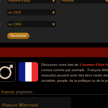
:
Homme d'état
Homme
:
en 1916
:
en 1996
Découvrez notre liste de
1
homme d'état
f
connus comme par exemple : François Mitte
masculin) peuvent avoir des liens variés dan
socialiste, people, de la politique ou de la 
 avoir été président.
 francais
populaire
François Mitterrand