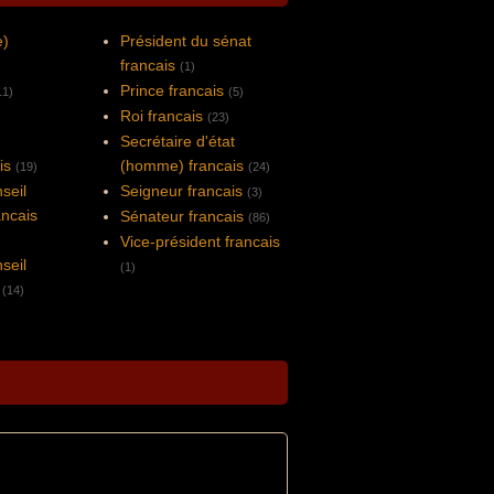
e)
Président du sénat
francais
(1)
Prince francais
11)
(5)
Roi francais
(23)
Secrétaire d'état
is
(homme) francais
(19)
(24)
seil
Seigneur francais
(3)
ancais
Sénateur francais
(86)
Vice-président francais
seil
(1)
(14)