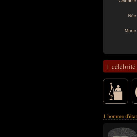
Célébrité 
Née 
Morte 
1 célébrité
peuvent également
1 homme d'état