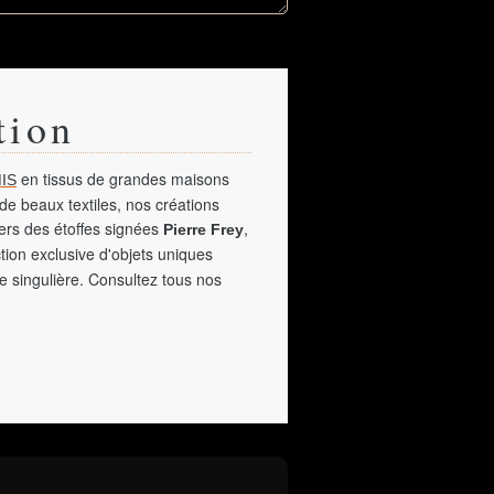
tion
en tissus de grandes maisons
IS
de beaux textiles, nos créations
vers des étoffes signées
,
Pierre Frey
tion exclusive d'objets uniques
e singulière. Consultez tous nos