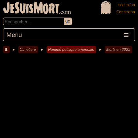
JeSuisMort
Inscription
.com
Connexion
Menu
►
Cimetière
►
Homme politique américain
►
Morts en 2025