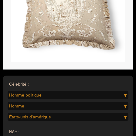
Célébrité :
Homme politique
Homme
États-unis d'amérique
Née :