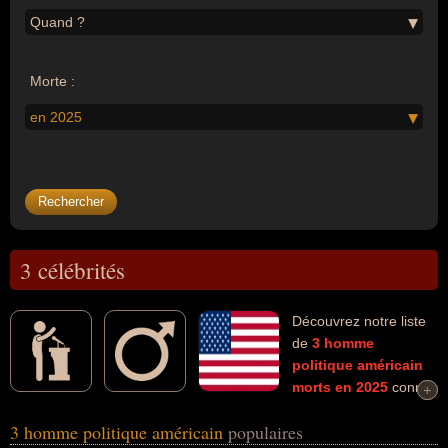
Quand ?
Morte :
en 2025
3 célébrités
Découvrez notre liste
de
3
homme
politique
américain
morts en 2025
connus
+
+
comme par exemple : Robert Redford, Dick Cheney, Charlie Kirk...
3 homme politique américain
populaires
Ces personnalités (de sexe masculin) peuvent avoir des liens