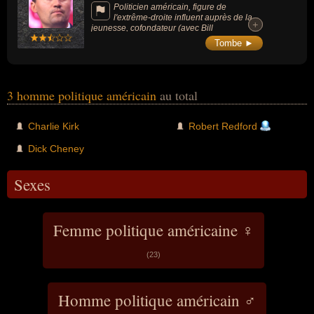
activement l'invasion de l'Irak, ainsi que les
Politicien américain, figure de
écoutes téléphoniques et l'usage de la
l'extrême-droite influent auprès de la
+
+
torture.
jeunesse, cofondateur (avec Bill
Montgomery) de Turning Point USA
Tombe ►
(organisation politique conservatrice), connu
pour ses prises de position médiatiques très
polarisantes et sa présence active sur les
réseaux sociaux et dans les médias
conservateurs.
3 homme politique américain
au total
Charlie Kirk
Robert Redford
Dick Cheney
Sexes
Femme politique américaine ♀
(23)
Homme politique américain ♂