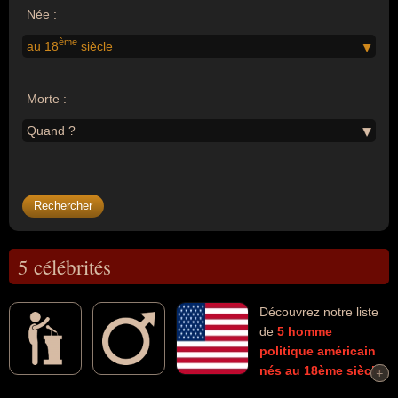
Née :
ème
au 18
siècle
Morte :
Quand ?
5 célébrités
Découvrez notre liste
de
5
homme
politique
américain
nés au 18ème siècle
+
+
morts et connus comme par exemple : James Madison, Davy