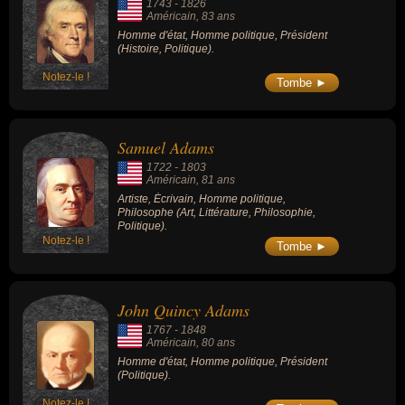
1743
-
1826
Américain
, 83 ans
Homme d'état, Homme politique, Président
(Histoire, Politique).
Notez-le !
Tombe ►
Samuel Adams
1722
-
1803
Américain
, 81 ans
Artiste, Écrivain, Homme politique,
Philosophe (Art, Littérature, Philosophie,
Politique).
Notez-le !
Tombe ►
John Quincy Adams
1767
-
1848
Américain
, 80 ans
Homme d'état, Homme politique, Président
(Politique).
Notez-le !