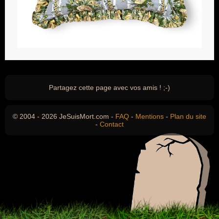
Partagez cette page avec vos amis ! ;-)
© 2004 - 2026 JeSuisMort.com -
FAQ
-
Mentions
-
Plan du site
-
Contact