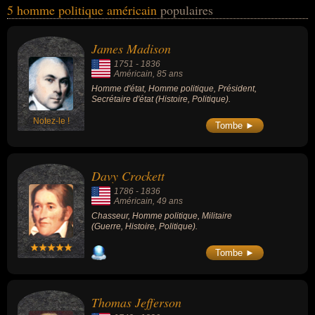
5 homme politique américain
populaires
Crockett, Thomas Jefferson, Samuel Adams, John Quincy Adams...
Ces personnalités (de sexe masculin) peuvent avoir des liens
variés dans les domaines de l'histoire, de la politique, de la guerre,
James Madison
de l'art, de la littérature ou de la philosophie. Ces célébrités
1751
-
1836
peuvent également avoir été homme d'état, président, secrétaire
Américain
, 85 ans
d'état, chasseur, militaire, artiste, écrivain ou philosophe.
Homme d'état, Homme politique, Président,
Secrétaire d'état (Histoire, Politique).
Notez-le !
Tombe ►
Davy Crockett
1786
-
1836
Américain
, 49 ans
Chasseur, Homme politique, Militaire
(Guerre, Histoire, Politique).
Tombe ►
Thomas Jefferson