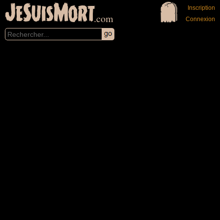
JeSuisMort
Inscription
.com
Connexion