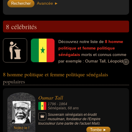
Avancée ►
8 célébrités
Découvrez notre liste de
8
homme
politique et femme politique
sénégalais
morts et connus comme
par exemple : Oumar Tall, Léopold
+
+
Sédar Senghor, Mamadou Dia, Amath Dansokho, Lat Dior,
8 homme politique et femme politique sénégalais
Mountaga Diallo, Ousmane Tanor Dieng, Pape Diouf... Ces
populaires
personnalités peuvent avoir des liens variés dans les domaines de
l'histoire, de la politique, de la religion, de l'art, du parti socialiste,
de la politique de gauche, du business, du football, du journalisme,
Oumar Tall
du journalisme sportif, du sport ou du sport collectif. Ces célébrités
1796
-
1864
peuvent également avoir été croyant, empereur, homme d'état,
Sénégalais
, 68 ans
artiste, écrivain, poète, président, premier ministre, député, maire,
Souverain sénégalais et érudit
ministre, ministre d'État, syndicaliste, ambassadeur, diplomate,
musulman, fondateur de l'Empire
toucouleur (une partie de l'actuel Mali).
général, militaire, président d'un parti politique, socialiste, dirigeant
Notez-le !
Tombe ►