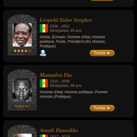
de football, dirigeant sportif, homme d'affaire, imprésario,
journaliste ou journaliste sportif. En ce qui concerne leurs
nationalités au moment de leurs morts, ils peuvent avoir été
Léopold Sédar Senghor
francais par exemple.
1906
-
2001
Sénégalais
, 95 ans
Artiste, Écrivain, Homme d'état, Homme
politique, Poète, Président (Art, Histoire,
Politique).
Tombe ►
Mamadou Dia
1910
-
2009
Sénégalais
, 98 ans
Homme d'état, Homme politique, Premier
ministre (Politique).
Notez-le !
Tombe ►
Amath Dansokho
1937
-
2019