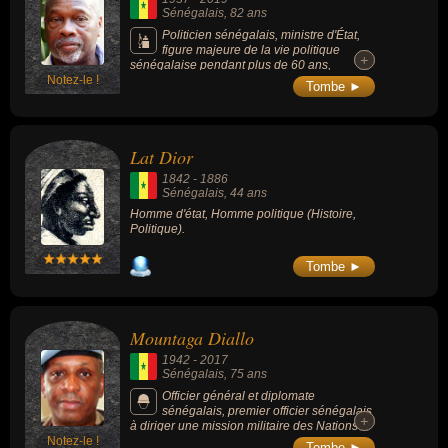
Sénégalais
, 82 ans
Politicien sénégalais, ministre d'État,
figure majeure de la vie politique
+
+
sénégalaise pendant plus de 60 ans,
Notez-le !
plusieurs fois emprisonné, il s'oppose
Tombe ►
successivement aux présidents Léopold
Sédar Senghor, Abdou Diouf et Abdoulaye
Wade, puis soutient le président Macky Sall,
arrivé au pouvoir en 2012.
Lat Dior
1842
-
1886
Sénégalais
, 44 ans
Homme d'état, Homme politique (Histoire,
Politique).
Tombe ►
Mountaga Diallo
1942
-
2017
Sénégalais
, 75 ans
Officier général et diplomate
sénégalais, premier officier sénégalais
+
+
à diriger une mission militaire des Nations
Notez-le !
unies, il a exercé les fonctions d'Inspecteur
Tombe ►