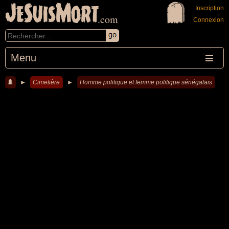
JeSuisMort
Inscription
.com
Connexion
Menu
►
Cimetière
►
Homme politique et femme politique sénégalais