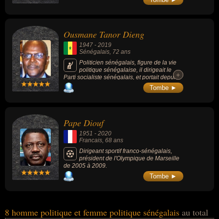
général des forces armées et d'ambassadeur
du Sénégal en Russie.
Ousmane Tanor Dieng
1947
-
2019
Sénégalais
, 72 ans
Politicien sénégalais, figure de la vie
politique sénégalaise, il dirigeait le
+
+
Parti socialiste sénégalais, et portait depuis
le début des années 2000 l’héritage des
Tombe ►
présidents Léopold Sédar Senghor et Abdou
Diouf.
Pape Diouf
1951
-
2020
Francais
, 68 ans
Dirigeant sportif franco-sénégalais,
président de l'Olympique de Marseille
de 2005 à 2009.
Tombe ►
8 homme politique et femme politique sénégalais
au total