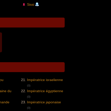
Sissi
lou
Impératrice israelienne
(0)
caine du
Impératrice égyptienne
(0)
emande
Impératrice japonaise
(0)