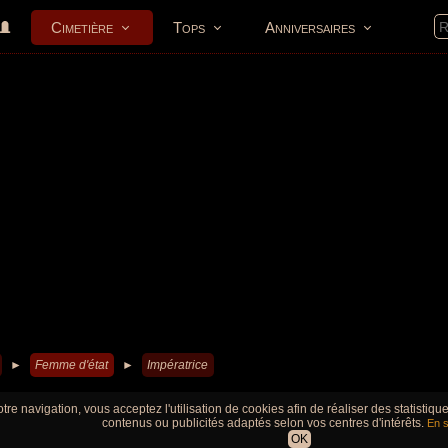
Cimetière
Tops
Anniversaires
►
Femme d'état
►
Impératrice
tre navigation, vous acceptez l'utilisation de cookies afin de réaliser des statistiq
contenus ou publicités adaptés selon vos centres d'intérêts.
En s
OK