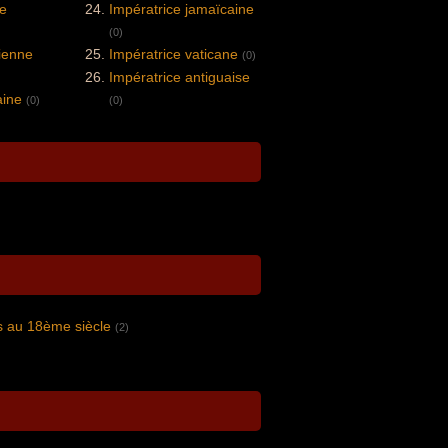
ge
Impératrice jamaïcaine
(0)
rienne
Impératrice vaticane
(0)
Impératrice antiguaise
aine
(0)
(0)
s au 18ème siècle
(2)