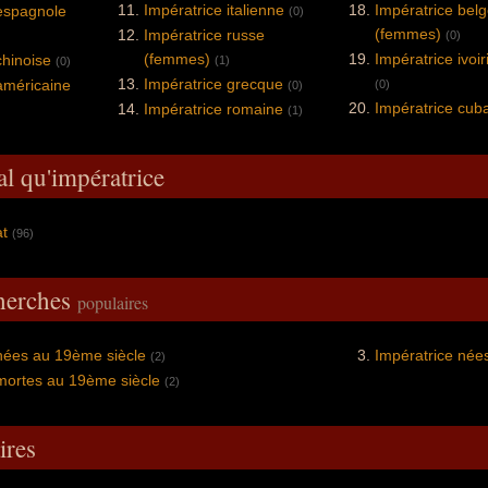
Impératrice italienne
Impératrice bel
 espagnole
(0)
(femmes)
Impératrice russe
(0)
(femmes)
Impératrice ivoi
chinoise
(1)
(0)
Impératrice grecque
américaine
(0)
(0)
Impératrice cub
Impératrice romaine
(1)
al qu'impératrice
t
(96)
cherches
populaires
nées au 19ème siècle
Impératrice née
(2)
mortes au 19ème siècle
(2)
res