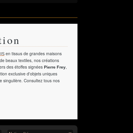
tion
en tissus de grandes maisons
IS
de beaux textiles, nos créations
vers des étoffes signées
,
Pierre Frey
tion exclusive d'objets uniques
e singulière. Consultez tous nos