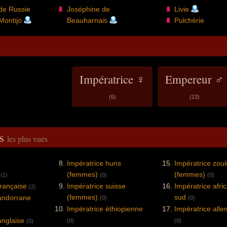
 de Russie
Joséphine de
Livie
Montijo
Beauharnais
Pulchérie
Impératrice ♀
Empereur ♂
(6)
(23)
és
les plus vues
Impératrice huns
Impératrice zou
(femmes)
(femmes)
(1)
(0)
(0)
française
Impératrice suisse
Impératrice afri
(2)
(femmes)
sud
 andorrane
(0)
(0)
Impératrice éthiopienne
Impératrice all
anglaise
(0)
(0)
(0)