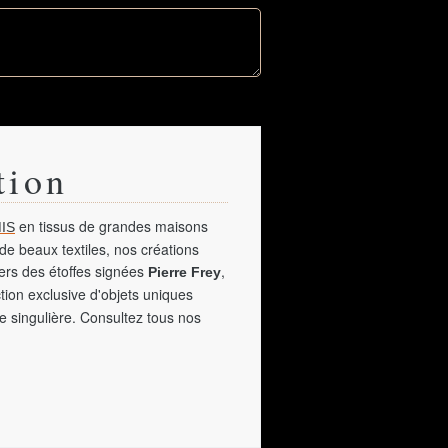
tion
en tissus de grandes maisons
IS
de beaux textiles, nos créations
vers des étoffes signées
,
Pierre Frey
tion exclusive d'objets uniques
e singulière. Consultez tous nos