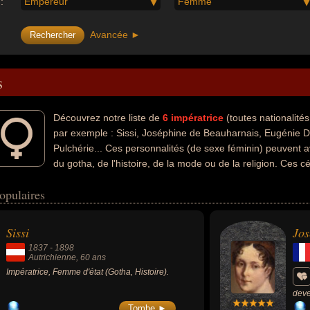
:
Empereur
Femme
Avancée ►
s
Découvrez notre liste de
6
impératrice
(toutes nationalit
par exemple : Sissi, Joséphine de Beauharnais, Eugénie De 
Pulchérie... Ces personnalités (de sexe féminin) peuvent a
du gotha, de l'histoire, de la mode ou de la religion. Ces 
jointe de célébrité, reine, religieuse ou sainte. En ce qui concerne leu
opulaires
 été autrichienne, française, romaine, russe ou turc par exemple.
Sissi
Jos
1837
-
1898
Autrichienne
, 60 ans
Impératrice, Femme d'état (Gotha, Histoire).
deve
1804
Tombe ►