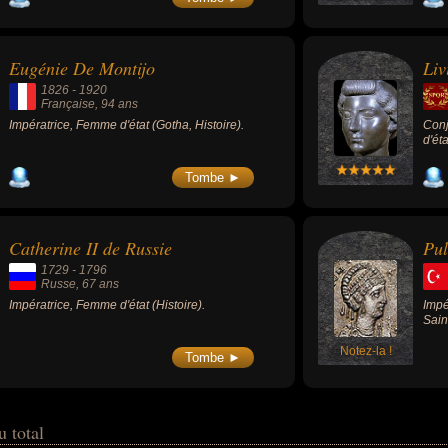
1809
grâc
prem
et p
Eugénie De Montijo
Liv
bota
1826
-
1920
Française
, 94 ans
Impératrice, Femme d'état (Gotha, Histoire).
Conj
d'éta
Tombe ►
Catherine II de Russie
Pul
1729
-
1796
Russe
, 67 ans
Impératrice, Femme d'état (Histoire).
Impé
Sain
Notez-la !
Tombe ►
u total