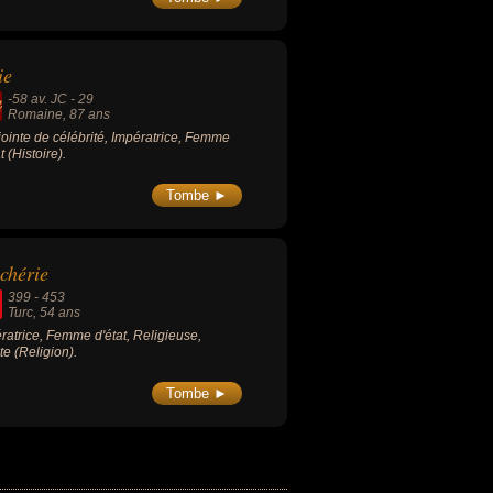
). Elle acquiert une importante postérité
e aux enfants qu'elle a eus de son
ier époux, Alexandre de Beauharnais,
our son intérêt pour la mode et la
ie
nique.
-58 av. JC
-
29
Romaine
, 87 ans
ointe de célébrité, Impératrice, Femme
t (Histoire).
Tombe ►
chérie
399
-
453
Turc
, 54 ans
ratrice, Femme d'état, Religieuse,
te (Religion).
Tombe ►