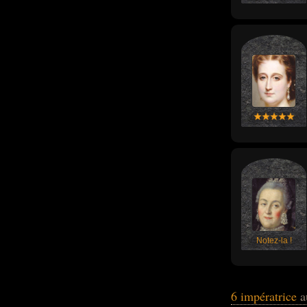
Notez-la !
6 impératrice
a