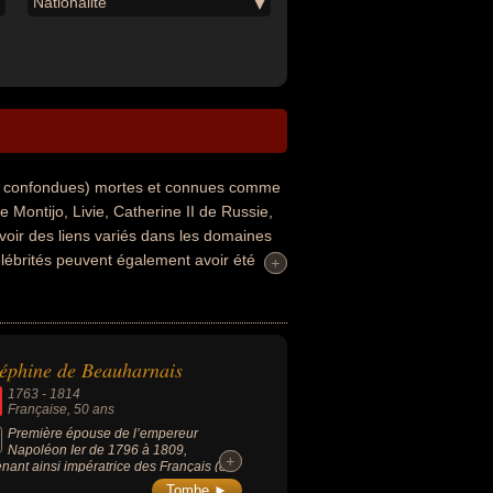
Nationalité
és confondues) mortes et connues comme
Montijo, Livie, Catherine II de Russie,
voir des liens variés dans les domaines
célébrités peuvent également avoir été
+
+
rs nationalités au moment de leurs morts,
éphine de Beauharnais
1763
-
1814
Française
, 50 ans
Première épouse de l’empereur
Napoléon Ier de 1796 à 1809,
+
+
nant ainsi impératrice des Français (de
 à 1809) et reine d'Italie (de 1805 à
Tombe ►