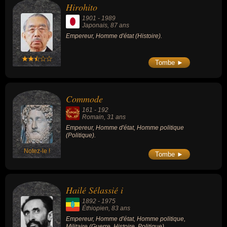
Hirohito
1901
-
1989
Japonais
, 87 ans
Empereur, Homme d'état (Histoire).
Tombe ►
Commode
161
-
192
Romain
, 31 ans
Empereur, Homme d'état, Homme politique
(Politique).
Notez-le !
Tombe ►
Hailé Sélassié i
1892
-
1975
Éthiopien
, 83 ans
Empereur, Homme d'état, Homme politique,
Militaire (Guerre, Histoire, Politique).