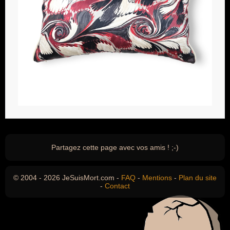
Partagez cette page avec vos amis ! ;-)
© 2004 - 2026 JeSuisMort.com -
FAQ
-
Mentions
-
Plan du site
-
Contact