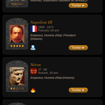
la restauration de la dynastie des Bourbons.
réformes, notamment l'abolition du servage.
Sa mort en exil, à Sainte-Hélène, sous la
Notez-le !
Il est assassiné le 1 mars 1881 lors d'un
Tombe ►
garde des Anglais, fait l'objet de nombreuses
attentat organisé par le groupe terroriste
controverses.
russe Narodnaïa Volia.
Napoléon III
1808
-
1873
Francais
, 64 ans
Empereur, Homme d'état, Président
(Histoire).
Tombe ►
Néron
37
-
68
Romain
, 30 ans
Empereur, Homme d'état (Histoire).
Tombe ►