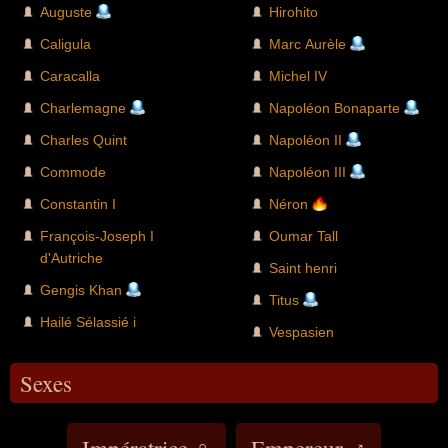
Auguste
Hirohito
Caligula
Marc Aurèle
Caracalla
Michel IV
Charlemagne
Napoléon Bonaparte
Charles Quint
Napoléon II
Commode
Napoléon III
Constantin I
Néron
François-Joseph I
Oumar Tall
d'Autriche
Saint henri
Gengis Khan
Titus
Hailé Sélassié i
Vespasien
Sexes
Impératrice ♀
Empereur ♂