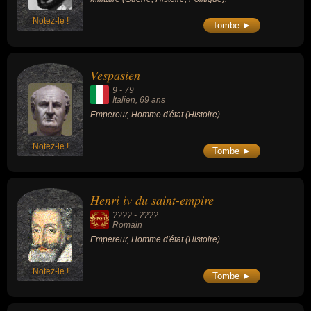
Notez-le !
Tombe ►
Vespasien
9
-
79
Italien
, 69 ans
Empereur, Homme d'état (Histoire).
Notez-le !
Tombe ►
Henri iv du saint-empire
???? - ????
Romain
Empereur, Homme d'état (Histoire).
Notez-le !
Tombe ►