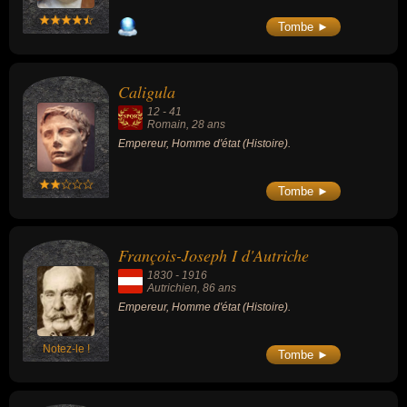
Tombe ►
Caligula
12
-
41
Romain
, 28 ans
Empereur, Homme d'état (Histoire).
Tombe ►
François-Joseph I d'Autriche
1830
-
1916
Autrichien
, 86 ans
Empereur, Homme d'état (Histoire).
Notez-le !
Tombe ►