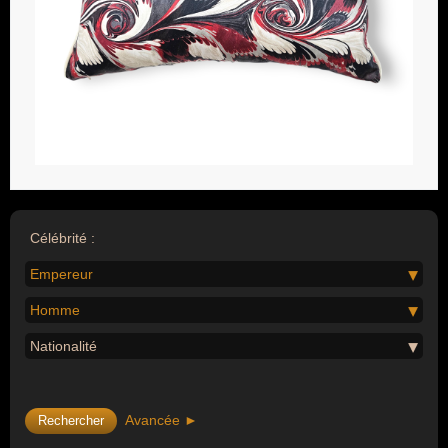
Célébrité :
Empereur
Homme
Nationalité
Avancée ►