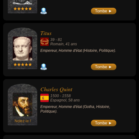
Tombe ►
Titus
39
-
81
Romain
, 41 ans
Empereur, Homme d'état (Histoire, Politique).
Tombe ►
Charles Quint
1500
-
1558
Espagnol
, 58 ans
Empereur, Homme d'état (Gotha, Histoire,
Politique).
Notez-le !
Tombe ►