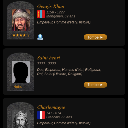
Gengis Khan
1158
-
1227
Mongolien
, 69 ans
Empereur, Homme d'état (Histoire).
Tombe ►
Saint henri
???? - ????
Duc, Empereur, Homme d'état, Religieux,
Roi, Saint (Histoire, Religion).
Tombe ►
Notez-le !
Charlemagne
747
-
814
Francais
, 66 ans
Empereur, Homme d'état (Histoire).