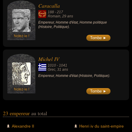
Caracalla
188
-
217
Romain
, 29 ans
Empereur, Homme d'état, Homme politique
(Histoire, Politique).
Notez-le !
Tombe ►
Michel IV
1010
-
1041
Grec
, 31 ans
Empereur, Homme d'état (Histoire, Politique).
Notez-le !
Tombe ►
23 empereur
au total
Alexandre II
Henri iv du saint-empire