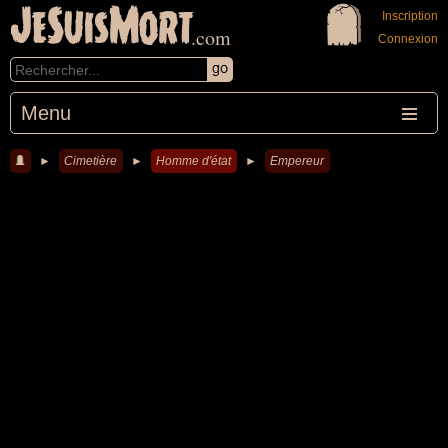
JeSuisMort
Inscription
.com
Connexion
Menu
►
Cimetière
►
Homme d'état
►
Empereur