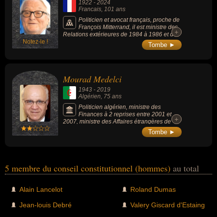
1922
-
2024
Francais
, 101 ans
Politicien et avocat français, proche de
François Mitterrand, il est ministre des
+
+
Relations extérieures de 1984 à 1986 et des
Notez-le !
Affaires étrangères de 1988 à 1993 puis
Tombe ►
président du Conseil constitutionnel de 1995
à 2000.
Mourad Medelci
1943
-
2019
Algérien
, 75 ans
Politicien algérien, ministre des
Finances à 2 reprises entre 2001 et
+
+
2007, ministre des Affaires étrangères de
2007 à 2013, il préside le Conseil
Tombe ►
constitutionnel de 2013 à 2019, poste clé
pour la présidentielle. Proche du chef de
l’Etat, Mourad Medelci avait validé, en 2014,
la candidature d’Abdelaziz Bouteflika à un
quatrième mandat.
5 membre du conseil constitutionnel (hommes)
au total
Alain Lancelot
Roland Dumas
Jean-louis Debré
Valery Giscard d'Estaing