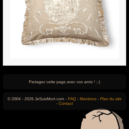
Partagez cette page avec vos amis ! ;-)
© 2004 - 2026 JeSuisMort.com -
FAQ
-
Mentions
-
Plan du site
-
Contact