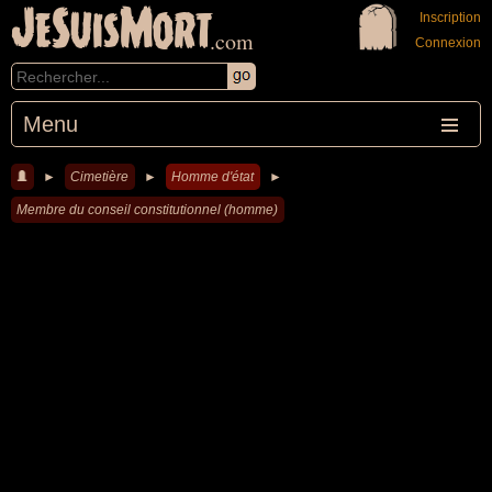
JeSuisMort
Inscription
.com
Connexion
Menu
►
Cimetière
►
Homme d'état
►
Membre du conseil constitutionnel (homme)