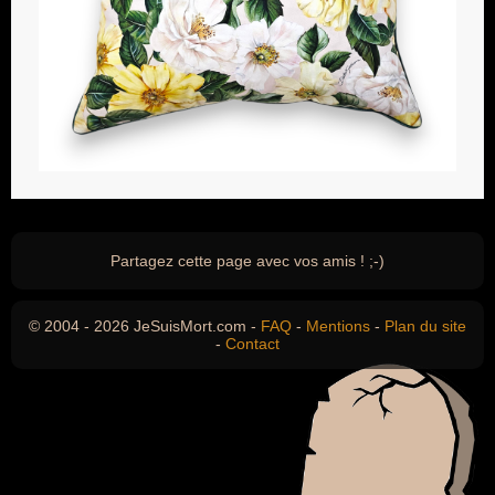
Partagez cette page avec vos amis ! ;-)
© 2004 - 2026 JeSuisMort.com -
FAQ
-
Mentions
-
Plan du site
-
Contact