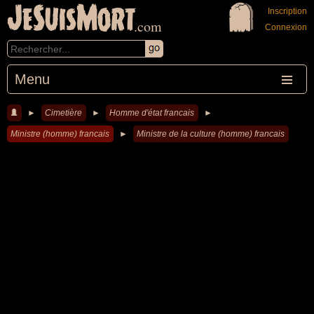
JeSuisMort
Inscription
.com
Connexion
Menu
►
Cimetière
►
Homme d'état francais
►
Ministre (homme) francais
►
Ministre de la culture (homme) francais