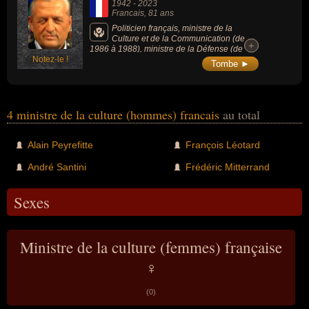
1942
-
2023
Francais
, 81 ans
Politicien français, ministre de la
Culture et de la Communication (de
+
+
1986 à 1988), ministre de la Défense (de
Notez-le !
1993 à 1995), président du Parti républicain,
Tombe ►
puis de l'UDF (de 1996 à 1998) et coupable
et condamné par la Cour de justice de la
République pour complicité d’abus de biens
sociaux.
4 ministre de la culture (hommes) francais
au total
Alain Peyrefitte
François Léotard
André Santini
Frédéric Mitterrand
Sexes
Ministre de la culture (femmes) française
♀
(0)