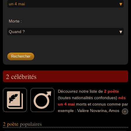
un 4 mai
Morte :
Quand ?
2 célébrités
Découvrez notre liste de
2
poète
(toutes nationalités confondues)
nés
un 4 mai
morts et connus comme par
exemple : Valère Novarina, Amos
+
+
Oz... Ces personnalités (de sexe masculin) peuvent avoir des liens
2 poète
populaires
variés dans les domaines de l'art, de la littérature, de la peinture,
de la photographie, du théâtre ou de l'enseignement. Ces