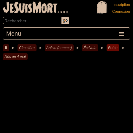
JeSuisMort
Inscription
.com
Connexion
Menu
►
Cimetière
►
Artiste (homme)
►
Écrivain
►
Poète
►
Nés un 4 mai