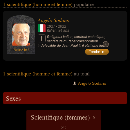
1 scientifique (homme et femme)
populaire
Ces célébrités peuvent également avoir été cardinal, catholique,
chrétien, croyant, diplomate, évêque, homme d'état, religieux,
secrétaire d'état ou théologien. En ce qui concerne leurs
Angelo Sodano
nationalités au moment de leurs morts, ils peuvent avoir été italien
1927
-
2022
par exemple.
Italien
, 94 ans
Religieux italien, cardinal catholique,
secrétaire d’Etat et collaborateur
+
+
indéfectible de Jean Paul II, il était une figure
Notez-le !
controversée du Vatican en raison de ses
Tombe ►
liens avec la dictature chilienne et son rôle
dans l’étouffement des affaires de pédophilie
au sein de l’Eglise.
1 scientifique (homme et femme)
au total
Angelo Sodano
Sexes
Scientifique (femmes) ♀
(70)