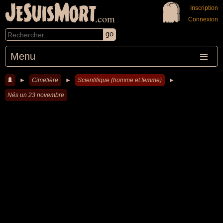
JeSuisMort
Inscription
.com
Connexion
Menu
►
Cimetière
►
Scientifique (homme et femme)
►
Nés un 23 novembre