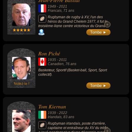
Jean-Pierre Bastiat
tennis. En ce qui concerne leurs nationalités au moment de leurs
1949
-
2021
morts, ils peuvent avoir été francais, canadien, irlandais ou
Francais
, 71 ans
américain par exemple.
Rugbyman de rugby à XV, l'un des
héros du Grand Chelem 1977, il fut le
+
+
troisième-ligne centre victorieux du Grand
Chelem dans le Tournoi des Cinq Nations
Tombe ►
1977, capitaine du XV de France 1978,
figure de l'US Dax, son club de toujours.
Ron Piché
1935
-
2011
Canadien
, 76 ans
Basketeur, Sportif (Basket-ball, Sport, Sport
collectif).
Notez-le !
Tombe ►
Tom Kiernan
1939
-
2022
Irlandais
, 83 ans
Rugbyman irlandais, poste d'arrière,
capitaine et entraîneur du XV du trèfle,
+
+