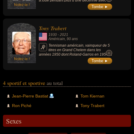
a joué pendant plus d’une décennie avec
Notez-le !
l’Irlande, avant de remporter le Tournoi des 5
Tombe ►
Nations sur le banc.
Tony Trabert
1930
-
2021
Américain
, 90 ans
Tennisman américain, vainqueur de 5
titres en Grand Chelem dans les
+
+
années 1950 dont Roland-Garros en 1954 et
Notez-le !
1955. Son record de 106 victoires et 18 titres
Tombe ►
au cours de la saison 1955, dont 3 sur les 4
Majeurs et 38 victoires consécutives, reste
l'une des plus grandes saisons de l'histoire
du tennis. À sa mort, il est l'un des 7 hommes
à avoir remporté 3 titres majeurs en une
4 sportif et sportive
au total
seule saison.
Jean-Pierre Bastiat
Tom Kiernan
Ron Piché
Tony Trabert
Sexes