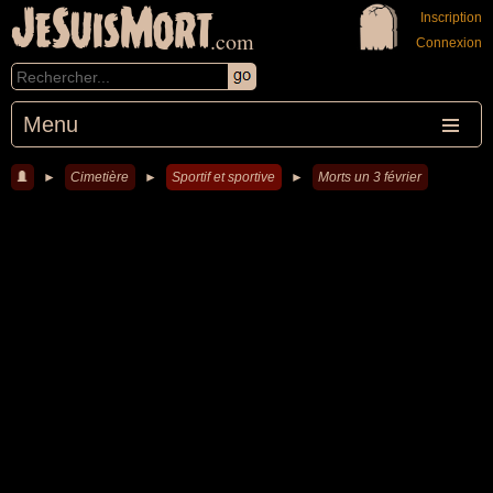
JeSuisMort
Inscription
.com
Connexion
Menu
►
Cimetière
►
Sportif et sportive
►
Morts un 3 février