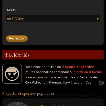
Morte :
un 3 février
4 célébrités
Découvrez notre liste de
4
sportif et sportive
(toutes nationalités confondues)
morts un 3 février
connus comme par exemple : Jean-Pierre Bastiat,
Ron Piché, Tom Kiernan, Tony Trabert... Ces
+
+
personnalités peuvent avoir des liens variés dans les domaines du
4 sportif et sportive
populaires
rugby, du sport, du sport collectif, du basket-ball, du sport de
raquette ou du tennis. Ces célébrités peuvent également avoir été
rugbyman, basketeur, entraineur, entraineur de rugby ou joueur de