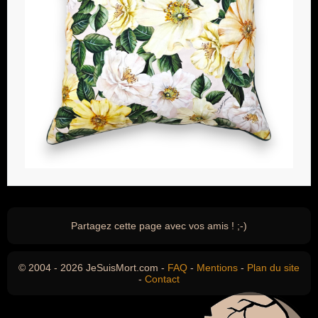
Partagez cette page avec vos amis ! ;-)
© 2004 - 2026 JeSuisMort.com -
FAQ
-
Mentions
-
Plan du site
-
Contact