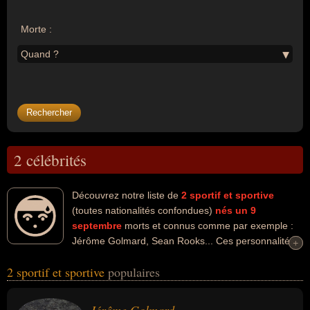
Morte :
Quand ?
2 célébrités
Découvrez notre liste de
2
sportif et sportive
(toutes nationalités confondues)
nés un 9
septembre
morts et connus comme par exemple :
Jérôme Golmard, Sean Rooks... Ces personnalités
+
+
peuvent avoir des liens variés dans les domaines du sport, du sport
2 sportif et sportive
populaires
de raquette, du tennis, du basket-ball ou du sport collectif. Ces
célébrités peuvent également avoir été joueur de tennis ou
basketeur. En ce qui concerne leurs nationalités au moment de