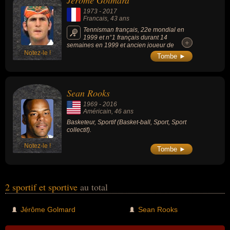
Jérôme Golmard
leurs morts, ils peuvent avoir été francais ou américain par
1973
-
2017
exemple.
Francais
, 43 ans
Tennisman français, 22e mondial en
1999 et n°1 français durant 14
+
+
semaines en 1999 et ancien joueur de
Notez-le !
l'équipe de France de Coupe Davis.
Tombe ►
Sean Rooks
1969
-
2016
Américain
, 46 ans
Basketeur, Sportif (Basket-ball, Sport, Sport
collectif).
Notez-le !
Tombe ►
2 sportif et sportive
au total
Jérôme Golmard
Sean Rooks