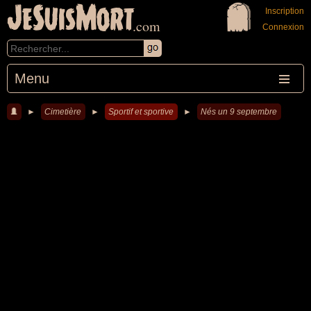
JeSuisMort
Inscription
.com
Connexion
Menu
►
Cimetière
►
Sportif et sportive
►
Nés un 9 septembre