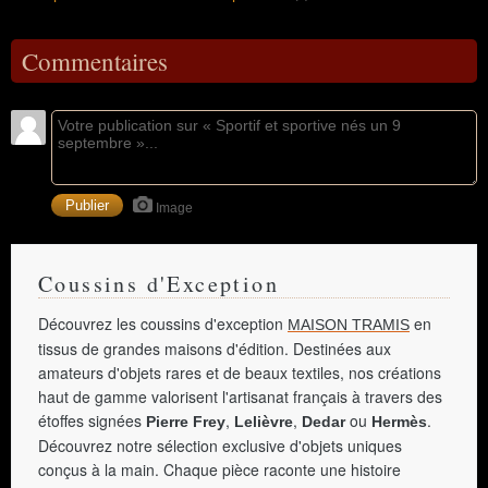
Commentaires
Image
Coussins d'Exception
Découvrez les coussins d'exception
en
MAISON TRAMIS
tissus de grandes maisons d'édition. Destinées aux
amateurs d'objets rares et de beaux textiles, nos créations
haut de gamme valorisent l'artisanat français à travers des
étoffes signées
,
,
ou
.
Pierre Frey
Lelièvre
Dedar
Hermès
Découvrez notre sélection exclusive d'objets uniques
conçus à la main. Chaque pièce raconte une histoire