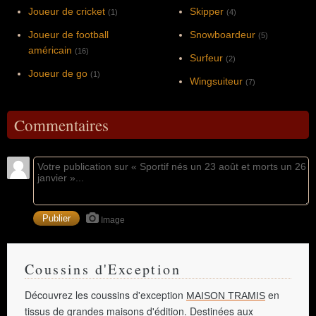
Joueur de cricket
Skipper
(1)
(4)
Joueur de football
Snowboardeur
(5)
américain
(16)
Surfeur
(2)
Joueur de go
(1)
Wingsuiteur
(7)
Commentaires
Image
Coussins d'Exception
Découvrez les coussins d'exception
en
MAISON TRAMIS
tissus de grandes maisons d'édition. Destinées aux