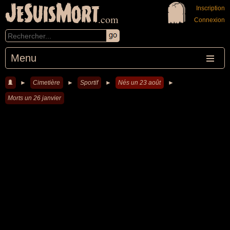
JeSuisMort
Inscription
.com
Connexion
Menu
►
Cimetière
►
Sportif
►
Nés un 23 août
►
Morts un 26 janvier