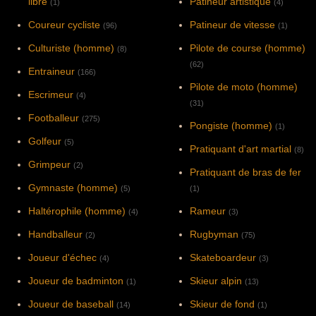
libre
Patineur artistique
(1)
(4)
Coureur cycliste
Patineur de vitesse
(96)
(1)
Culturiste (homme)
Pilote de course (homme)
(8)
(62)
Entraineur
(166)
Pilote de moto (homme)
Escrimeur
(4)
(31)
Footballeur
(275)
Pongiste (homme)
(1)
Golfeur
(5)
Pratiquant d'art martial
(8)
Grimpeur
(2)
Pratiquant de bras de fer
Gymnaste (homme)
(5)
(1)
Haltérophile (homme)
Rameur
(4)
(3)
Handballeur
Rugbyman
(2)
(75)
Joueur d'échec
Skateboardeur
(4)
(3)
Joueur de badminton
Skieur alpin
(1)
(13)
Joueur de baseball
Skieur de fond
(14)
(1)