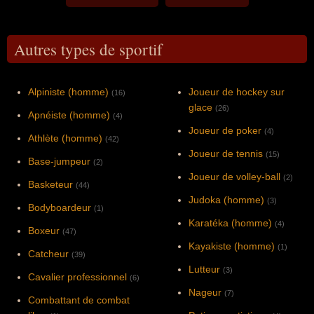
NBA à avoir deux numéros gravés au
plafond d'une même franchise.
Autres types de sportif
Alpiniste (homme)
Joueur de hockey sur
(16)
glace
(26)
Apnéiste (homme)
(4)
Joueur de poker
(4)
Athlète (homme)
(42)
Joueur de tennis
(15)
Base-jumpeur
(2)
Joueur de volley-ball
(2)
Basketeur
(44)
Judoka (homme)
(3)
Bodyboardeur
(1)
Karatéka (homme)
(4)
Boxeur
(47)
Kayakiste (homme)
(1)
Catcheur
(39)
Lutteur
(3)
Cavalier professionnel
(6)
Nageur
(7)
Combattant de combat