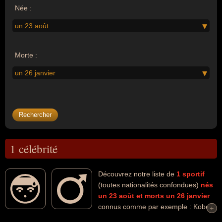
Née :
un 23 août
Morte :
un 26 janvier
1 célébrité
Découvrez notre liste de
1
sportif
(toutes nationalités confondues)
nés
un 23 août
et morts un 26 janvier
connus comme par exemple : Kobe
+
+
Bryant... Ces personnalités (de sexe masculin) peuvent avoir des