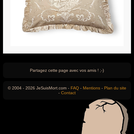
Partagez cette page avec vos amis ! ;-)
© 2004 - 2026 JeSuisMort.com -
FAQ
-
Mentions
-
Plan du site
-
Contact