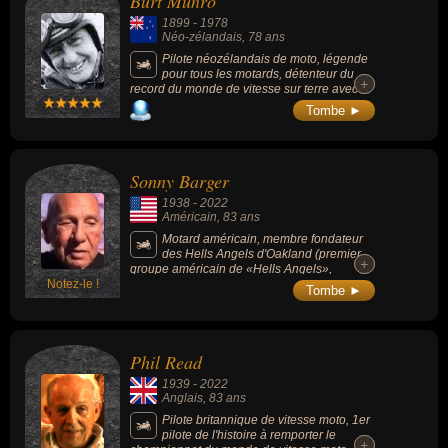
Burt Munro
1899
-
1978
Néo-zélandais
, 78 ans
Pilote néozélandais de moto, légende
pour tous les motards, détenteur du
+
+
record du monde de vitesse sur terre avec
une moto (catégorie moins de 1 000 cm³).
Tombe ►
Sonny Barger
1938
-
2022
Américain
, 83 ans
Motard américain, membre fondateur
des Hells Angels d'Oakland (premier
+
+
groupe américain de «Hells Angels»,
Notez-le !
l’association de motards à la réputation
Tombe ►
sulfureuse).
Phil Read
1939
-
2022
Anglais
, 83 ans
Pilote britannique de vitesse moto, 1er
pilote de l'histoire à remporter le
+
+