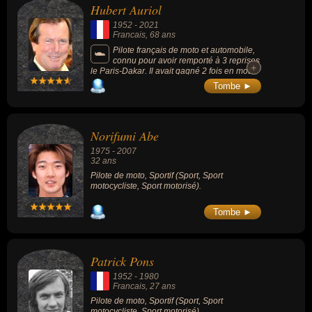
Hubert Auriol
1952
-
2021
Francais
, 68 ans
Pilote français de moto et automobile,
connu pour avoir remporté à 3 reprises
+
+
le Paris-Dakar. Il avait gagné 2 fois en moto
en 1981 et 1987, et 1 fois en automobile en
Tombe ►
1992, devenant ainsi le 1er pilote à
remporter le rallye en auto et en moto. Il a
aussi remporté 5 titres de vainqueur de la
Coupe du monde des rallyes-raids. En 2001,
Norifumi Abe
il avait aussi présenté la première édition de
l’émission Koh-Lanta..
1975
-
2007
32 ans
Pilote de moto, Sportif (Sport, Sport
motocycliste, Sport motorisé).
Tombe ►
Patrick Pons
1952
-
1980
Francais
, 27 ans
Pilote de moto, Sportif (Sport, Sport
motocycliste, Sport motorisé).