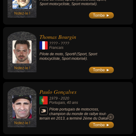
Sport motocycliste, Sport motorisé).
Notez-le !
Tombe ►
Thomas Bourgin
???? - ????
Francais
Pilote de moto, Sportif (Sport, Sport
motocycliste, Sport motorisé).
Notez-le !
Tombe ►
Paulo Gonçalves
1979
-
2020
Portugais
, 40 ans
Pilote portugais de motocross,
champion du monde de rallye tout-
+
+
terrain en 2013, a terminé 2ème du Dakar
Notez-le !
2015.
Tombe ►