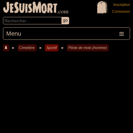
JeSuisMort
Inscription
.com
Connexion
Menu
►
Cimetière
►
Sportif
►
Pilote de moto (homme)