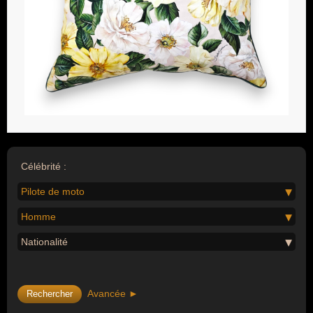
Célébrité :
Pilote de moto
Homme
Nationalité
Avancée ►