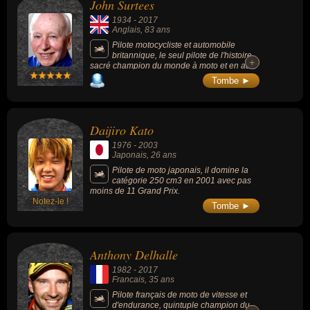
John Surtees
1934
-
2017
Anglais
, 83 ans
Pilote motocycliste et automobile
britannique, le seul pilote de l'histoire
+
+
sacré champion du monde à moto et en auto
: 7 fois champion du monde de moto de
Tombe ►
vitesse sur MV Agusta et 1 fois champion du
monde de formule 1 sur Ferrari (1964).
Daijiro Kato
1976
-
2003
Japonais
, 26 ans
Pilote de moto japonais, il domine la
catégorie 250 cm3 en 2001 avec pas
moins de 11 Grand Prix.
Notez-le !
Tombe ►
Anthony Delhalle
1982
-
2017
Francais
, 35 ans
Pilote français de moto de vitesse et
d'endurance, quintuple champion du