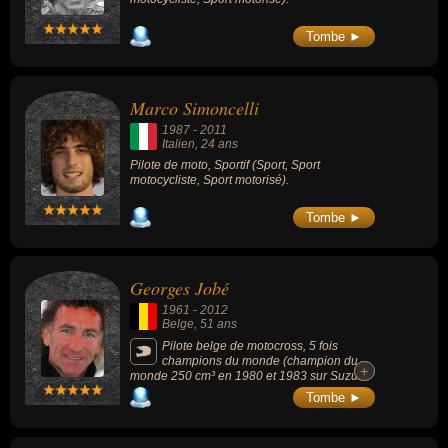
Tombe ►
Marco Simoncelli
1987
-
2011
Italien
, 24 ans
Pilote de moto, Sportif (Sport, Sport
motocycliste, Sport motorisé).
Tombe ►
Georges Jobé
1961
-
2012
Belge
, 51 ans
Pilote belge de motocross, 5 fois
champions du monde (champion du
+
+
monde 250 cm³ en 1980 et 1983 sur Suzuki
250 RH et champion du monde 500 cm³ en
Tombe ►
1987, 1991 et 1992). A 19 ans, il fut le plus
jeune Champion du monde de motocross
lorsqu'il obtient le titre 250 cm³ en 1980. Il