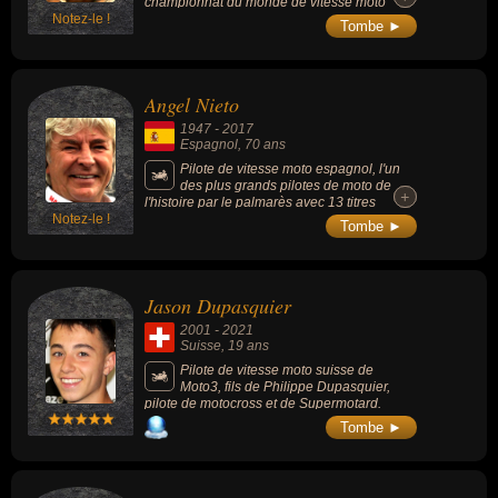
championnat du monde de vitesse moto
Notez-le !
dans les catégories 125 cm3, 250 cm3 et
Tombe ►
500 cm3.
Angel Nieto
1947
-
2017
Espagnol
, 70 ans
Pilote de vitesse moto espagnol, l'un
des plus grands pilotes de moto de
+
+
l'histoire par le palmarès avec 13 titres
Notez-le !
mondiaux, 6 titres en 50 cm3 et 7 titres en
Tombe ►
125 cm3.
Jason Dupasquier
2001
-
2021
Suisse
, 19 ans
Pilote de vitesse moto suisse de
Moto3, fils de Philippe Dupasquier,
pilote de motocross et de Supermotard.
Tombe ►