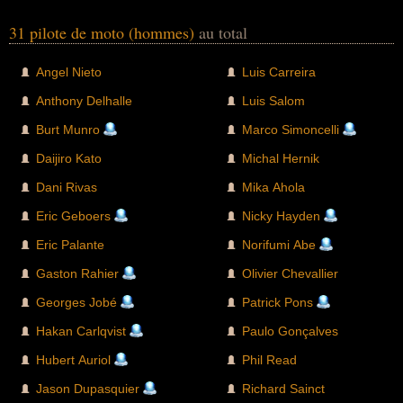
31 pilote de moto (hommes)
au total
Angel Nieto
Luis Carreira
Anthony Delhalle
Luis Salom
Burt Munro
Marco Simoncelli
Daijiro Kato
Michal Hernik
Dani Rivas
Mika Ahola
Eric Geboers
Nicky Hayden
Eric Palante
Norifumi Abe
Gaston Rahier
Olivier Chevallier
Georges Jobé
Patrick Pons
Hakan Carlqvist
Paulo Gonçalves
Hubert Auriol
Phil Read
Jason Dupasquier
Richard Sainct