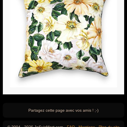
Partagez cette page avec vos amis ! ;-)
© 2004 - 2026 JeSuisMort.com -
FAQ
-
Mentions
-
Plan du site