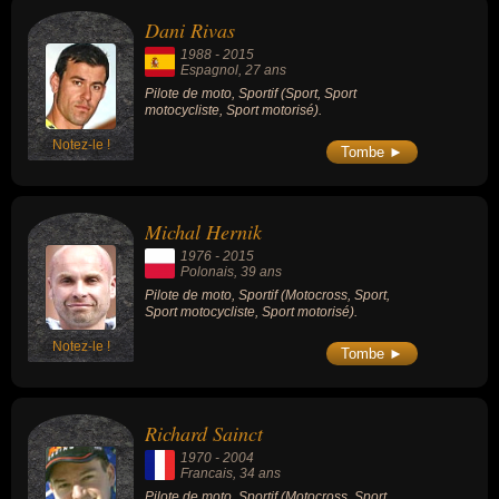
Dani Rivas
1988
-
2015
Espagnol
, 27 ans
Pilote de moto, Sportif (Sport, Sport
motocycliste, Sport motorisé).
Notez-le !
Tombe ►
Michal Hernik
1976
-
2015
Polonais
, 39 ans
Pilote de moto, Sportif (Motocross, Sport,
Sport motocycliste, Sport motorisé).
Notez-le !
Tombe ►
Richard Sainct
1970
-
2004
Francais
, 34 ans
Pilote de moto, Sportif (Motocross, Sport,