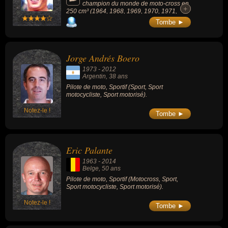
Rallye des Pharaons en 1984, 1985 et 1988.
champion du monde de moto-cross en
+
+
250 cm³ (1964, 1968, 1969, 1970, 1971,
1972).
Tombe ►
Jorge Andrés Boero
1973
-
2012
Argentin
, 38 ans
Pilote de moto, Sportif (Sport, Sport
motocycliste, Sport motorisé).
Notez-le !
Tombe ►
Eric Palante
1963
-
2014
Belge
, 50 ans
Pilote de moto, Sportif (Motocross, Sport,
Sport motocycliste, Sport motorisé).
Notez-le !
Tombe ►