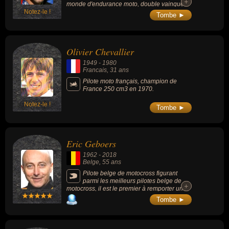
+
+
monde d'endurance moto, double vainqueur
Notez-le !
du Bol d'or (2011, 2016) et des 24 Heures du
Tombe ►
Mans (2014, 2015).
Olivier Chevallier
1949
-
1980
Francais
, 31 ans
Pilote moto français, champion de
France 250 cm3 en 1970.
Notez-le !
Tombe ►
Eric Geboers
1962
-
2018
Belge
, 55 ans
Pilote belge de motocross figurant
parmi les meilleurs pilotes belge de
+
+
motocross, il est le premier à remporter une
couronne mondiale dans chacune des
Tombe ►
cylindrées 125, 250 et 500, et devient «
Mister 875 » (la somme de 125, 250 et 500).