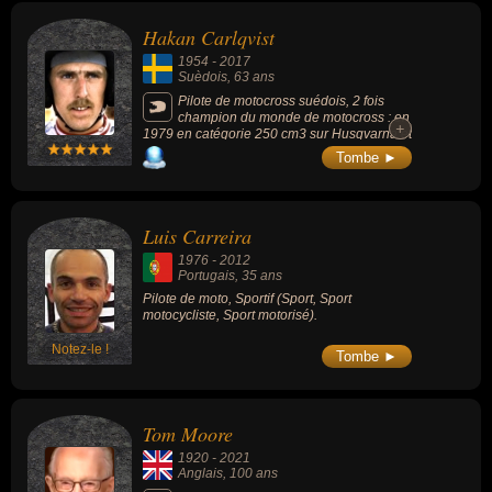
Hakan Carlqvist
1954
-
2017
Suèdois
, 63 ans
Pilote de motocross suédois, 2 fois
champion du monde de motocross : en
+
+
1979 en catégorie 250 cm3 sur Husqvarna et
en 1983, au guidon d’une Yamaha 490 YZ
Tombe ►
d'usine a refroidissement à air et frein a
tambour. Il a également marqué le motocross
international en 1988, lors du Grand Prix de
Belgique sur la citadelle de Namur, où, ayant
Luis Carreira
suffisamment d'avance, il s'arrêta boire une
bière avant de franchir la ligne d'arrivée.
1976
-
2012
Portugais
, 35 ans
Pilote de moto, Sportif (Sport, Sport
motocycliste, Sport motorisé).
Notez-le !
Tombe ►
Tom Moore
1920
-
2021
Anglais
, 100 ans