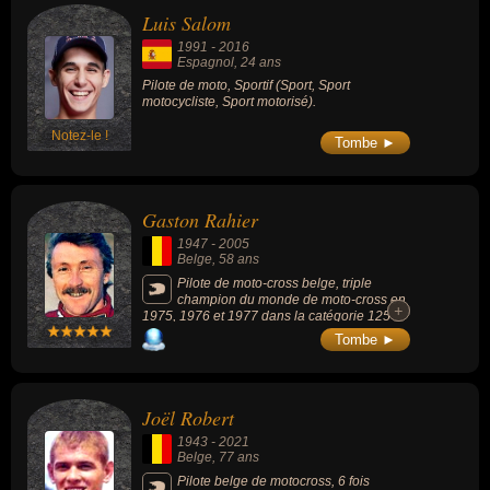
possède le troisième meilleur palmarès
Luis Salom
derrière Stefan Everts et Joël Robert.
1991
-
2016
Espagnol
, 24 ans
Pilote de moto, Sportif (Sport, Sport
motocycliste, Sport motorisé).
Notez-le !
Tombe ►
Gaston Rahier
1947
-
2005
Belge
, 58 ans
Pilote de moto-cross belge, triple
champion du monde de moto-cross en
+
+
1975, 1976 et 1977 dans la catégorie 125
cm3, vainqueur de 20 Grands Prix, double
Tombe ►
vainqueur moto, en Bmw, du Rallye Dakar
(1984 et 1985), sportif belge de l'année en
1985 (2e en 1977), vainqueur du Motocross
des Nations en 1976 avec la Belgique, pilote
Joël Robert
et chef d'équipe de Suzuki au Paris-Dakar 4
années de suite : Dakar 1988 (Suzuki
1943
-
2021
DR750), 1989 (DR800), 1990 (DR800), 1991
Belge
, 77 ans
(DR800), et vainqueur de plus de 1000
courses dans sa carrière. Il remporte 3 fois le
Pilote belge de motocross, 6 fois