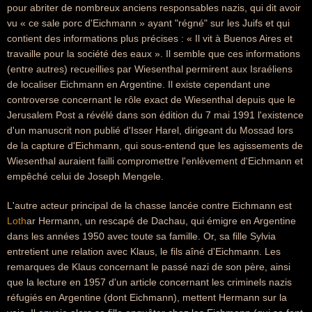
pour abriter de nombreux anciens responsables nazis, qui dit avoir
vu « ce sale porc d'Eichmann » ayant "régné" sur les Juifs et qui
contient des informations plus précises : « Il vit à Buenos Aires et
travaille pour la société des eaux ». Il semble que ces informations
(entre autres) recueillies par Wiesenthal permirent aux Israéliens
de localiser Eichmann en Argentine. Il existe cependant une
controverse concernant le rôle exact de Wiesenthal depuis que le
Jerusalem Post a révélé dans son édition du 7 mai 1991 l'existence
d'un manuscrit non publié d'Isser Harel, dirigeant du Mossad lors
de la capture d'Eichmann, qui sous-entend que les agissements de
Wiesenthal auraient failli compromettre l'enlèvement d'Eichmann et
empêché celui de Joseph Mengele.
L'autre acteur principal de la chasse lancée contre Eichmann est
Loth
ar Hermann, un rescapé de Dachau, qui émigre en Argentine
dans les années 1950 avec toute sa famille. Or, sa fille Sylvia
entretient une relation avec Klaus, le fils aîné d'Eichmann. Les
remarques de Klaus concernant le passé nazi de son père, ainsi
que la lecture en 1957 d'un article concernant les criminels nazis
réfugiés en Argentine (dont Eichmann), mettent Hermann sur la