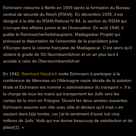
Eichmann retourne à Berlin en 1939 après la formation du Bureau
central de sécurité du Reich (RSHA). En décembre 1939, il est
désigné à la tête du RSHA Referat IV B4, la section du RSHA qui
s'occupe des affaires juives et de l'évacuation. En août 1940, il
publie le Reichssicherheitshauptamt: Madagaskar Projekt qui
prévoyait la déportation de l'ensemble de la population juive
d'Europe dans la colonie française de Madagascar. C'est alors qu'il
obtient le grade de SS-Sturmbannführer et un an plus tard il
accède à celui de Obersturmbannführer.
En 1942,
Reinhard Heydrich
invite Eichmann à participer à la
conférence de Wannsee où l'Allemagne nazie décide de la solution
finale et Eichmann est nommé « administrateur du transport ». Il a
la charge de tous les trains qui transportent les Juifs vers les
camps de la mort en Pologne. Durant les deux années suivantes,
Eichmann assume son rôle avec zèle et déclare qu'il rirait « en
sautant dans [s]a tombe, car j'ai le sentiment d'avoir tué cinq
millions de Juifs. Voilà qui me donne beaucoup de satisfaction et de
plaisir[1]. »