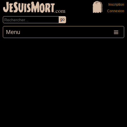
JeSuisMort
Inscription
.com
Connexion
Menu