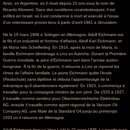
Aires, en Argentine, où il vivait depuis 10 ans sous le nom de
Ricardo Klement. Dans des conditions rocambolesques, il est
exfiltré en Israël, où il est condamné à mort et exécuté à l'issue
d'un retentissant procès tenu à partir d'avril 1961 à Jérusalem.
Né le 19 mars 1906 à Solingen en Allemagne, Adolf Eichmann est
le fils d'un industriel et homme d'affaires, Adolf Karl Eichmann, et
de Maria née Schefferling. En 1914, après la mort de Maria, la
famille Eichmann déménage à Linz en Autriche. Durant la Première
Guerre mondiale, le père d'Eichmann sert dans l'armée austro-
hongroise. À la fin de la guerre, il retourne à Linz et reprend les
rênes de l'affaire familiale. Le jeune Eichmann quitte l'école
(Realschule) sans diplôme et débuta l'apprentissage de la
mécanique qu'il abandonnera également. En 1923, il commença à
travailler pour la compagnie minière de son père. De 1925 à 1927,
il travaille comme vendeur pour Oberösterreichische Elektrobau
AG, ensuite il travaille comme agent régional de la Vacuum Oil
Company AG, une filiale de la Standard Oil jusqu'au printemps
1933 où il retourne en Allemagne.
Adolf Eichmann épouse Vera Liebl le 21 mars 1935. Le couple aura