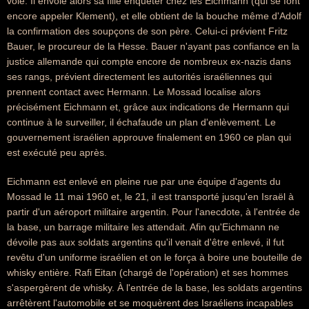
voie. Il envoie alors sa fille enquêter chez les Eichmann (qui se font
encore appeler Klement), et elle obtient de la bouche même d'Adolf
la confirmation des soupçons de son père. Celui-ci prévient Fritz
Bauer, le procureur de la Hesse. Bauer n'ayant pas confiance en la
justice allemande qui compte encore de nombreux ex-nazis dans
ses rangs, prévient directement les autorités israéliennes qui
prennent contact avec Hermann. Le Mossad localise alors
précisément Eichmann et, grâce aux indications de Hermann qui
continue à le surveiller, il échafaude un plan d'enlèvement. Le
gouvernement israélien approuve finalement en 1960 ce plan qui
est exécuté peu après.
Eichmann est enlevé en pleine rue par une équipe d'agents du
Mossad le 11 mai 1960 et, le 21, il est transporté jusqu'en Israël à
partir d'un aéroport militaire argentin. Pour l'anecdote, à l'entrée de
la base, un barrage militaire les attendait. Afin qu'Eichmann ne
dévoile pas aux soldats argentins qu'il venait d'être enlevé, il fut
revêtu d'un uniforme israélien et on le força à boire une bouteille de
whisky entière. Rafi Eitan (chargé de l'opération) et ses hommes
s'aspergèrent de whisky. À l'entrée de la base, les soldats argentins
arrêtèrent l'automobile et se moquèrent des Israéliens incapables