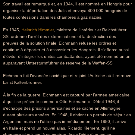
Son travail est remarqué et, en 1944, il est nommé en Hongrie pour
organiser la déportation des Juifs et envoya 400 000 hongrois de
toutes confessions dans les chambres à gaz nazies.
En 1945,
Heinrich Himmler
, ministre de l'intérieur et Reichsführer
SS, ordonne l'arrêt des exterminations et la destruction des
preuves de la solution finale. Eichmann refuse les ordres et
continue à déporter et à assassiner les Hongrois. Il s'efforce aussi
d'éviter d'intégrer les unités combattantes, ayant été nommé un an
auparavant Untersturmführer de réserve de la Waffen-SS.
Eichmann fuit l'avancée soviétique et rejoint l'Autriche où il retrouve
Ernst Kaltenbrunner.
À la fin de la guerre, Eichmann est capturé par l'armée américaine
à qui il se présente comme « Otto Eckmann ». Début 1946, il
s'échappe des prisons américaines et se cache en Allemagne
durant plusieurs années. En 1948, il obtient un permis de séjour en
Argentine, mais ne l'utilise pas immédiatement. En 1950, il arrive
en Italie et prend un nouvel alias, Ricardo Klement, qu'il ne
changera plus jusqu'à sa capture. Avec l'aide d'un moine