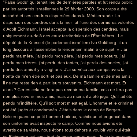
"False Gods" qui tenait lieu de dernières paroles et fut rendu public
par les autorités israéliennes le 29 février 2000. Son corps a été
incinéré et ses cendres dispersées dans la Méditerranée. La
dispersion des cendres dans la mer fut l'une des dernières volontés
d'Adolf Eichmann, Israël accepta la dispersion des cendres, mais
uniquement au-delà des eaux territoriales de l'État hébreu. Le
député de la Knesset (le parlement israëlien) Ivo Goldberg fit un
long discours à l'assemblée le lendemain matin à ce sujet: « J'ai
perdu ma mère, j'ai perdu mon père, j'ai perdu mes soeurs, j'ai
perdu mes frères, j'ai perdu des tantes, j'ai perdu des oncles, j'ai
perdu des amis il y a vingt ans. J'ai survécu aux camps avec la
honte de m'en être sorti et pas eux. De ma famille et de mes amis,
il ne me reste rien à part leurs souvenirs. Eichmann est mort. Et
alors ? Certes cela ne fera pas revenir ma famille, cela ne fera pas
non plus revenir mes amis, mais au moins il a été jugé. Qu'il ait été
pendu m'indiffère. Qu'il soit mort m'est égal. L'homme et le criminel
ont été jugés et condamnés. J'étais dans le camp de Bergen-
Belsen quand ce petit homme boiteux, rachitique et engoncé dans
son uniforme avait inspecté le camp. Comme nous avions été
avertis de sa visite, nous étions tous dehors à vouloir voir qui était
ce Eichmann qui avait tant de haine contre nous. Je le vis marcher