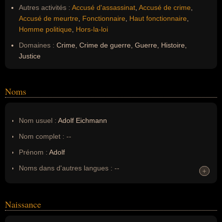
Autres activités :
Accusé d'assassinat
,
Accusé de crime
,
Accusé de meurtre
,
Fonctionnaire
,
Haut fonctionnaire
,
Homme politique
,
Hors-la-loi
Domaines :
Crime, Crime de guerre, Guerre, Histoire,
Justice
Noms
Nom usuel :
Adolf Eichmann
Nom complet :
--
Prénom :
Adolf
Noms dans d'autres langues :
--
+
+
Homonymes :
0
(aucun)
Naissance
Nom de famille :
Eichmann