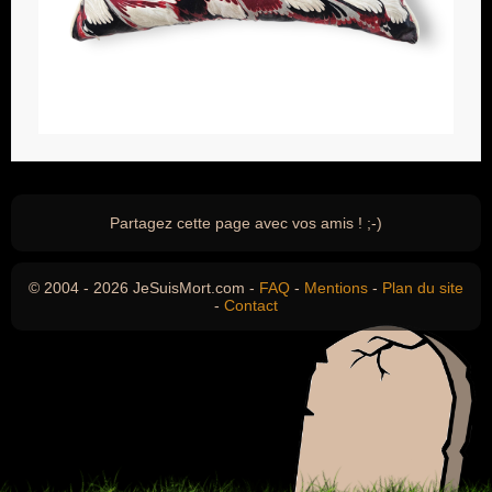
Partagez cette page avec vos amis ! ;-)
© 2004 - 2026 JeSuisMort.com -
FAQ
-
Mentions
-
Plan du site
-
Contact