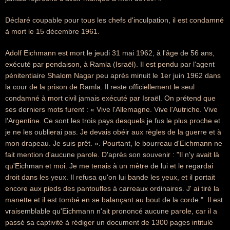
Déclaré coupable pour tous les chefs d'inculpation, il est condamné
à mort le 15 décembre 1961.
Adolf Eichmann est mort le jeudi 31 mai 1962, à l'âge de 56 ans,
exécuté par pendaison, à Ramla (Israël). Il est pendu par l'agent
pénitentiaire Shalom Nagar peu après minuit le 1er juin 1962 dans
la cour de la prison de Ramla. Il reste officiellement le seul
condamné à mort civil jamais exécuté par Israël. On prétend que
ses derniers mots furent : « Vive l'Allemagne. Vive l'Autriche. Vive
l'Argentine. Ce sont les trois pays desquels je fus le plus proche et
je ne les oublierai pas. Je devais obéir aux règles de la guerre et à
mon drapeau. Je suis prêt. ». Pourtant, le bourreau d'Eichmann ne
fait mention d'aucune parole. D'après son souvenir : "Il n'y avait là
qu'Eichman et moi. Je me tenais à un mètre de lui et le regardai
droit dans les yeux. Il refusa qu'on lui bande les yeux, et il portait
encore aux pieds des pantoufles à carreaux ordinaires. J' ai tiré la
manette et il est tombé en se balançant au bout de la corde.". Il est
vraisemblable qu'Eichmann n'ait prononcé aucune parole, car il a
passé sa captivité à rédiger un document de 1300 pages intitulé