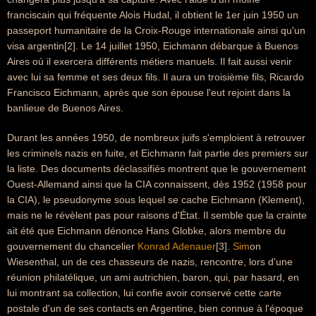
franciscain qui fréquente Alois Hudal, il obtient le 1er juin 1950 un
passeport humanitaire de la Croix-Rouge internationale ainsi qu'un
visa argentin[2]. Le 14 juillet 1950, Eichmann débarque à Buenos
Aires où il exercera différents métiers manuels. Il fait aussi venir
avec lui sa femme et ses deux fils. Il aura un troisième fils, Ricardo
Francisco Eichmann, après que son épouse l'eut rejoint dans la
banlieue de Buenos Aires.
Durant les années 1950, de nombreux juifs s'emploient à retrouver
les criminels nazis en fuite, et Eichmann fait partie des premiers sur
la liste. Des documents déclassifiés montrent que le gouvernement
Ouest-Allemand ainsi que la CIA connaissent, dès 1952 (1958 pour
la CIA), le pseudonyme sous lequel se cache Eichmann (Klement),
mais ne le révèlent pas pour raisons d'État. Il semble que la crainte
ait été que Eichmann dénonce Hans Globke, alors membre du
gouvernement du chancelier
Konrad Adenauer
[3].
Sim
on
Wiesenthal, un de ces chasseurs de nazis, rencontre, lors d'une
réunion philatélique, un ami autrichien, baron, qui, par hasard, en
lui montrant sa collection, lui confie avoir conservé cette carte
postale d'un de ses contacts en Argentine, bien connue à l'époque