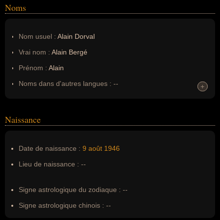
Noms
Nom usuel :
Alain Dorval
Vrai nom :
Alain Bergé
Prénom :
Alain
Noms dans d'autres langues :
--
+
+
Homonymes :
0
(aucun)
Naissance
Nom de famille :
Bergé
Pseudonyme :
Alain Dorval
Date de naissance :
9 août
1946
Surnom :
--
Lieu de naissance :
--
Erreurs d'écriture :
--
Signe astrologique du zodiaque :
--
Signe astrologique chinois :
--