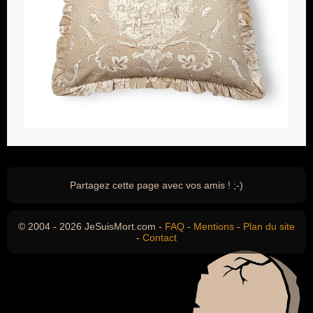
Partagez cette page avec vos amis ! ;-)
© 2004 - 2026 JeSuisMort.com -
FAQ
-
Mentions
-
Plan du site
-
Contact