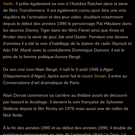
Aiello
. Il prête également sa voix à l'Autobot Ratchet dans la série
de films Transformers. Il est également connu pour être une voix
régulière de l'animation et des jeux vidéo, doublant notamment
depuis le début des années 1990 le personnage Pat Hibulaire dans
les œuvres Disney, Tiger dans les films Fievel ainsi que Krew et
Brutter dans la série de jeux Jak and Daxter. Pendant une dizaine
d'années il a été la voix d'habillage de la station de radio Skyrock et
Ado FM. Marié avec la comédienne Dominique Dumont, il est le
père de la femme politique Aurore Bergé.
De son vrai nom Alain Bergé, il naît le 9 août 1946 à Alger
(Département d'Alger). Après avoir fait le cours
Sim
on, il entre au
Conservatoire d'art dramatique de Paris.
Alain Dorval commence sa carrière au théâtre avant de découvrir
par hasard le doublage. Il devient la voix française de Sylvester
Stallone depuis le film Rocky en 1976 mais aussi une de celles de
Nick Nolte.
À la fin des années 1980 et au début des années 1990, il double de
nombreux personnages au sein de l'animation (dont Le Gros, Le