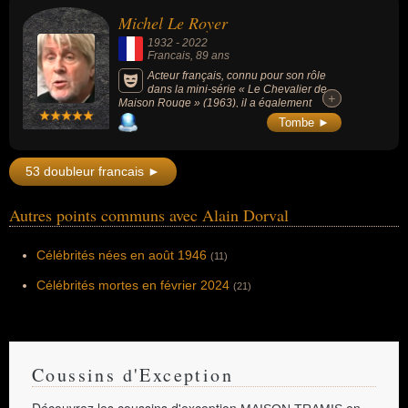
pour être la voix d'Ulysse dans la série
Michel Le Royer
d'animation « Ulysse 31 » (1981). Au
cinéma, ses rôles les plus connus sont celui
1932
-
2022
de Philippe de Plessis-Bellière (dans la saga
Francais
, 89 ans
des 3 films « Angélique » de 1964 à 1966) et
celui de Slimane dans « Les Aventures de
Acteur français, connu pour son rôle
Rabbi Jacob » (1973, avec Louis de Funès).
dans la mini-série « Le Chevalier de
+
+
Maison Rouge » (1963), il a également
doublé Ducky dans la série « NCIS » et
Tombe ►
Saroumane dans la saga du « Seigneur des
Anneaux ».
53 doubleur francais ►
Autres points communs avec Alain Dorval
Célébrités nées en août 1946
(11)
Célébrités mortes en février 2024
(21)
Coussins d'Exception