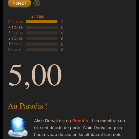
?
2 notes
5 étoiles
2
4 étoiles
0
3 étoiles
0
2 étoiles
0
1 étoile
0
0 étoile
0
5,00
Au Paradis !
Alain Dorval est au
Paradis
! Les membres du
site ont décidé de porter Alain Dorval au plus
haut niveau du site en lui attribuant une note