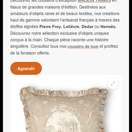
Découvrez les coussins d'exception
en
MAISON TRAMIS
tissus de grandes maisons d'édition. Destinées aux
amateurs d'objets rares et de beaux textiles, nos créations
haut de gamme valorisent l'artisanat français à travers des
étoffes signées
,
,
ou
.
Pierre Frey
Lelièvre
Dedar
Hermès
Découvrez notre sélection exclusive d'objets uniques
conçus à la main. Chaque pièce raconte une histoire
singulière. Consultez tous nos
et profitez
coussins de luxe
de la livraison offerte.
Agrandir