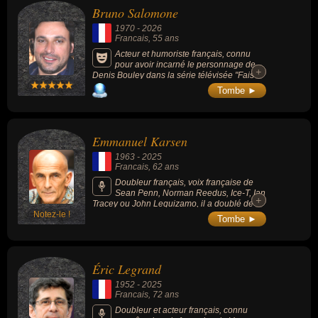
Bruno Salomone
1970
-
2026
Francais
, 55 ans
Acteur et humoriste français, connu
pour avoir incarné le personnage de
+
+
Denis Bouley dans la série télévisée "Fais
pas ci, fais pas ça" (2007-2017) et d'Igor
Tombe ►
d'Hossegor dans le film "Brice de Nice" (avec
Jean Dujardin). L'acteur est également une
figure importante du doublage en France,
prêtant sa voix à des personnages de films
Emmanuel Karsen
d'animation comme "Le Monde de Nemo" ou
"Incroyable mais vrai !". Il s'est illustré sur
1963
-
2025
scène par plusieurs one-man-shows et par
Francais
, 62 ans
sa participation vocale récurrente en tant que
voix off de l'émission Burger Quiz.
Doubleur français, voix française de
Sean Penn, Norman Reedus, Ice-T, Ian
+
+
Tracey ou John Leguizamo, il a doublé de
Notez-le !
nombreux personnages dans des films,
Tombe ►
séries et jeux vidéo.
Éric Legrand
1952
-
2025
Francais
, 72 ans
Doubleur et acteur français, connu