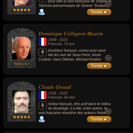
pour être la voix française de Vegeta et
+
+
Yamcha (personnages de l'anime "Dragon
Ball") ou de Seiya dans Saint Seiya (Les
Tombe ►
Chevaliers du Zodiaque), mais aussi pour
être une des voix françaises d'Owen Wilson,
Cameron Daddo, Frank Whaley, John
Slattery, Billy Zane, Alexis Denisof,
Dominique Collignon-Maurin
Christopher Heyerdahl, Reed Diamond, Lou
Diamond Phillips, John Pyper-Ferguson ou
1949
-
2025
Michael Vartan.
Francais
, 76 ans
Doubleur français, connu pour avoir
été les voix de Sean Penn, Kevin
+
+
Costner, Gary Oldman, Michael Keaton,
Notez-le !
Kevin Bacon, Christopher Walken, Willem
Tombe ►
Dafoe...
Claude Giraud
1936
-
2020
Francais
, 84 ans
Acteur français, très actif dans le milieu
du doublage, il a été, entre autres, la
+
+
voix française régulière des acteurs Robert
Redford, Tommy Lee Jones et Alan Rickman
Tombe ►
et également Liam Neeson (notamment dans
« La Liste de Schindler » en 1993 et dans «
Batman Begins » en 2005). Il est aussi connu