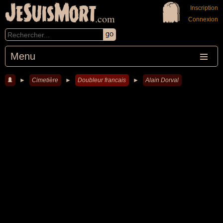
JeSuisMort
Inscription
.com
Connexion
Menu
►
Cimetière
►
Doubleur francais
►
Alain Dorval