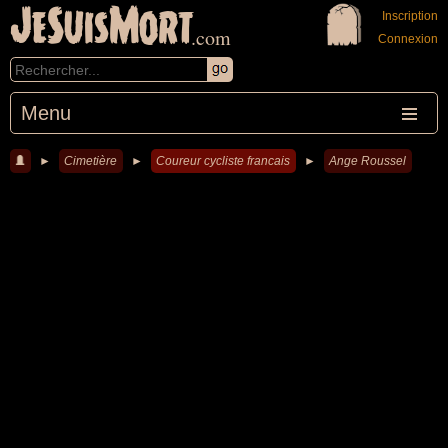
JeSuisMort
Inscription
.com
Connexion
Menu
►
Cimetière
►
Coureur cycliste francais
►
Ange Roussel