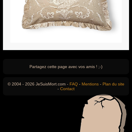
Partagez cette page avec vos amis ! ;-)
© 2004 - 2026 JeSuisMort.com -
FAQ
-
Mentions
-
Plan du site
-
Contact