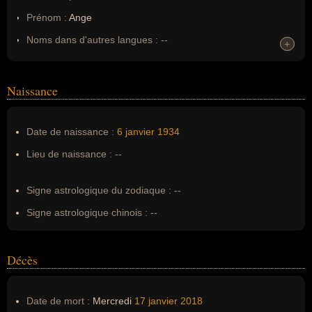
Prénom :
Ange
Noms dans d'autres langues :
--
+
+
Homonymes :
0
(aucun)
Naissance
Nom de famille :
Roussel
Pseudonyme :
--
Date de naissance :
6 janvier
1934
Surnom :
Sorcier de Remungol
Lieu de naissance :
--
Erreurs d'écriture :
--
Signe astrologique du zodiaque :
--
Signe astrologique chinois :
--
Décès
Date de mort :
Mercredi
17 janvier
2018