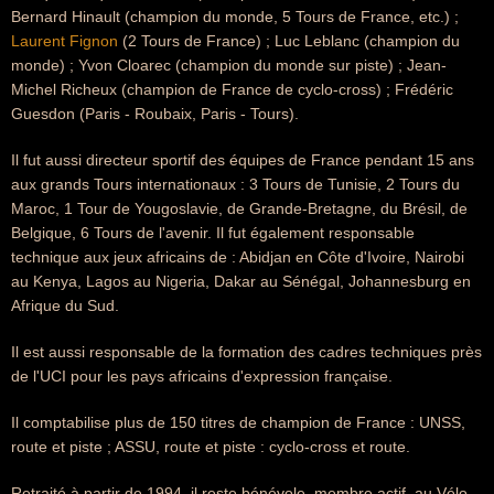
Bernard Hinault (champion du monde, 5 Tours de France, etc.) ;
Laurent Fignon
(2 Tours de France) ; Luc Leblanc (champion du
monde) ; Yvon Cloarec (champion du monde sur piste) ; Jean-
Michel Richeux (champion de France de cyclo-cross) ; Frédéric
Guesdon (Paris - Roubaix, Paris - Tours).
Il fut aussi directeur sportif des équipes de France pendant 15 ans
aux grands Tours internationaux : 3 Tours de Tunisie, 2 Tours du
Maroc, 1 Tour de Yougoslavie, de Grande-Bretagne, du Brésil, de
Belgique, 6 Tours de l'avenir. Il fut également responsable
technique aux jeux africains de : Abidjan en Côte d'Ivoire, Nairobi
au Kenya, Lagos au Nigeria, Dakar au Sénégal, Johannesburg en
Afrique du Sud.
Il est aussi responsable de la formation des cadres techniques près
de l'UCI pour les pays africains d'expression française.
Il comptabilise plus de 150 titres de champion de France : UNSS,
route et piste ; ASSU, route et piste : cyclo-cross et route.
Retraité à partir de 1994, il reste bénévole, membre actif, au Vélo-