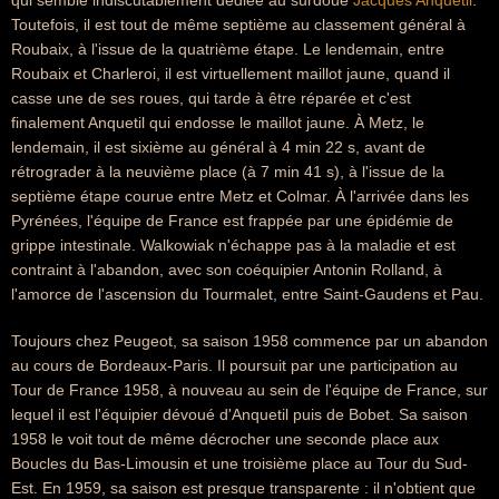
qui semble indiscutablement dédiée au surdoué
Jacques Anquetil
.
Toutefois, il est tout de même septième au classement général à
Roubaix, à l'issue de la quatrième étape. Le lendemain, entre
Roubaix et Charleroi, il est virtuellement maillot jaune, quand il
casse une de ses roues, qui tarde à être réparée et c'est
finalement Anquetil qui endosse le maillot jaune. À Metz, le
lendemain, il est sixième au général à 4 min 22 s, avant de
rétrograder à la neuvième place (à 7 min 41 s), à l'issue de la
septième étape courue entre Metz et Colmar. À l'arrivée dans les
Pyrénées, l'équipe de France est frappée par une épidémie de
grippe intestinale. Walkowiak n'échappe pas à la maladie et est
contraint à l'abandon, avec son coéquipier Antonin Rolland, à
l'amorce de l'ascension du Tourmalet, entre Saint-Gaudens et Pau.
Toujours chez Peugeot, sa saison 1958 commence par un abandon
au cours de Bordeaux-Paris. Il poursuit par une participation au
Tour de France 1958, à nouveau au sein de l'équipe de France, sur
lequel il est l'équipier dévoué d'Anquetil puis de Bobet. Sa saison
1958 le voit tout de même décrocher une seconde place aux
Boucles du Bas-Limousin et une troisième place au Tour du Sud-
Est. En 1959, sa saison est presque transparente : il n'obtient que