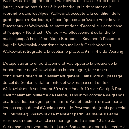
Walkowiak. Il suggère donc à Walkowiak de « laisser » le maillot
jaune, pour ne pas s'user à le défendre, puis de tenter de le
reprendre dans les Alpes. Walkowiak accepte à la condition de le
garder jusqu'à Bordeaux, où son épouse a prévu de venir le voir.
Ducazeaux et Walkowiak se mettent donc d'accord sur cette base
et l'équipe « Nord-Est - Centre » va effectivement défendre le
maillot jusqu'à la dixième étape Bordeaux - Bayonne à l'issue de
laquelle Walkowiak abandonne son maillot à Gerrit Voorting.
Walkowiak rétrograde à la septième place, à 9 min 4 s de Voorting.
L'étape suivante entre Bayonne et Pau apporte la preuve de la
bonne tenue de Walkowiak dans la montagne, face à ses
concurrents directs au classement général : ainsi lors du passage
du col du Soulor, si Bahamontès et Ockers passent en tête,
Walkowiak est à seulement 50 s (et même à 10 s de Gaul). À Pau,
il est finalement huitième de l'étape, sans avoir concédé de grands
écarts sur les purs grimpeurs. Entre Pau et Luchon, qui comporte
les passages du col d'Aspin et celui de Peyresourde (mais pas celui
du Tourmalet), Walkowiak se maintient parmi les meilleurs et se
retrouve cinquième au classement général à 5 min 40 s de Jan
Adriaensens nouveau maillot jaune. Son comportement fait écrire à