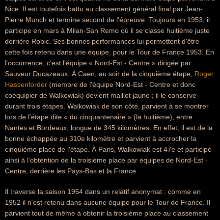
Nice. Il est toutefois battu au classement général final par Jean-
Pierre Munch et termine second de l'épreuve. Toujours en 1953, il
participe en mars à Milan-San Remo où il se classe huitième juste
derrière Robic. Ses bonnes performances lui permettent d'être
cette fois retenu dans une équipe, pour le Tour de France 1953. En
l'occurrence, c'est l'équipe « Nord-Est - Centre » dirigée par
Sauveur Ducazeaux. À Caen, au soir de la cinquième étape,
Roger
Hassenforder
(membre de l'équipe Nord-Est - Centre et donc
coéquipier de Walkowiak) devient maillot jaune ; il le conserve
durant trois étapes. Walkowiak de son côté, parvient à se montrer
lors de l'étape dite « du cinquantenaire » (la huitième), entre
Nantes et Bordeaux, longue de 345 kilomètres. En effet, il est de la
bonne échappée au 310e kilomètre et parvient à accrocher la
cinquième place de l'étape. À Paris, Walkowiak est 47e et participe
ainsi à l'obtention de la troisième place par équipes de Nord-Est -
Centre, derrière les Pays-Bas et la France.
Il traverse la saison 1954 dans un relatif anonymat : comme en
1952 il n'est retenu dans aucune équipe pour le Tour de France. Il
parvient tout de même à obtenir la troisième place au classement