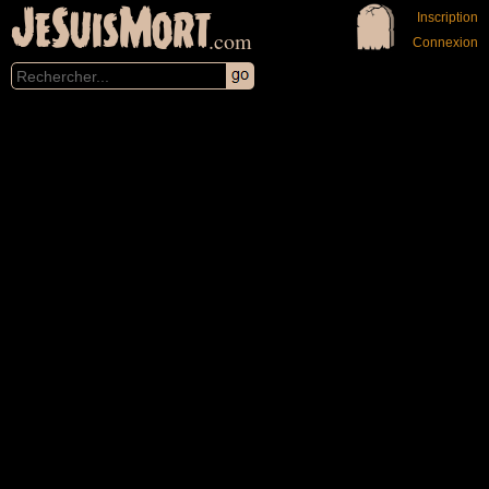
JeSuisMort
Inscription
.com
Connexion