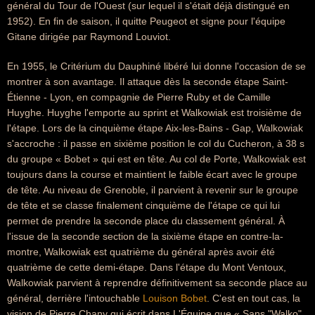
général du Tour de l'Ouest (sur lequel il s'était déjà distingué en
1952). En fin de saison, il quitte Peugeot et signe pour l'équipe
Gitane dirigée par Raymond Louviot.
En 1955, le Critérium du Dauphiné libéré lui donne l'occasion de se
montrer à son avantage. Il attaque dès la seconde étape Saint-
Étienne - Lyon, en compagnie de Pierre Ruby et de Camille
Huyghe. Huyghe l'emporte au sprint et Walkowiak est troisième de
l'étape. Lors de la cinquième étape Aix-les-Bains - Gap, Walkowiak
s'accroche : il passe en sixième position le col du Cucheron, à 38 s
du groupe « Bobet » qui est en tête. Au col de Porte, Walkowiak est
toujours dans la course et maintient le faible écart avec le groupe
de tête. Au niveau de Grenoble, il parvient à revenir sur le groupe
de tête et se classe finalement cinquième de l'étape ce qui lui
permet de prendre la seconde place du classement général. À
l'issue de la seconde section de la sixième étape en contre-la-
montre, Walkowiak est quatrième du général après avoir été
quatrième de cette demi-étape. Dans l'étape du Mont Ventoux,
Walkowiak parvient à reprendre définitivement sa seconde place au
général, derrière l'intouchable
Louison Bobet
. C'est en tout cas, la
vision de Pierre Chany qui écrit dans L'Équipe que « Sans "Walko",