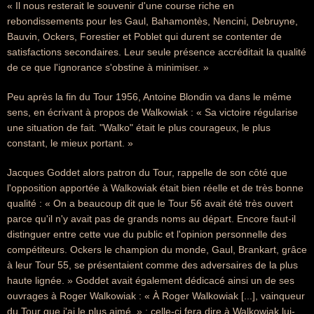
« Il nous resterait le souvenir d'une course riche en
rebondissements pour les Gaul, Bahamontès, Nencini, Debruyne,
Bauvin, Ockers, Forestier et Poblet qui durent se contenter de
satisfactions secondaires. Leur seule présence accréditait la qualité
de ce que l'ignorance s'obstine à minimiser. »
Peu après la fin du Tour 1956, Antoine Blondin va dans le même
sens, en écrivant à propos de Walkowiak : « Sa victoire régularise
une situation de fait. "Walko" était le plus courageux, le plus
constant, le mieux portant. »
Jacques Goddet alors patron du Tour, rappelle de son côté que
l'opposition apportée à Walkowiak était bien réelle et de très bonne
qualité : « On a beaucoup dit que le Tour 56 avait été très ouvert
parce qu'il n'y avait pas de grands noms au départ. Encore faut-il
distinguer entre cette vue du public et l'opinion personnelle des
compétiteurs. Ockers le champion du monde, Gaul, Brankart, grâce
à leur Tour 55, se présentaient comme des adversaires de la plus
haute lignée. » Goddet avait également dédicacé ainsi un de ses
ouvrages à Roger Walkowiak : « À Roger Walkowiak [...], vainqueur
du Tour que j'ai le plus aimé. » ; celle-ci fera dire à Walkowiak lui-