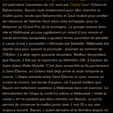
est parti dans l'ascension du col, suivi par
Charly Gaul
, Ockers et
Bahamontès. Bauvin roule évidemment pour aller chercher le
maillot jaune, tandis que Bahamontès et Gaul roulent pour profiter
de l'absence de Valentin Huot dans cette échappée, pour le
distancer au Grand Prix de la montagne. Le groupe avance donc
vite et Walkowiak accuse rapidement un retard d'une minute et
trente secondes auxquelles s'ajoutent trente secondes de pénalité
à cause d'une « poussette » effectuée par Deledda. Walkowiak est
bientôt seul pour assurer la poursuite ; pourtant au sommet de
l'OEillon, il a déjà repris quarante secondes. Meilleur descendeur
que Bauvin, il finit par le reprendre au kilomètre 138, à hauteur de
Saint-Julien-Molin-Molette. C'est donc ensemble qu'ils parviennent
à Saint-Étienne, où Ockers était déjà arrivé et avait remporté la
course. L'étape suivante entre Saint-Étienne et Lyon, courue en
contre-la-montre, est lourde d'enjeux, car il paraît évident que
Bauvin est nettement supérieur à Walkowiak dans cet exercice. Le
déroulement de l'étape le confirme même si Walkowiak « limite la
casse » en ne perdant que deux minutes sur Bauvin, ce qui lui
permet de conserver le maillot jaune avec 1 min 25 s sur son
toujours second, Bauvin. L'avant-dernière et la dernière étapes ne