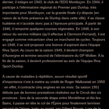
dernier, il intègre en 1943, le club de l'EDS Montluçon. En 1944, il
participe à l'éliminatoire régional du Premier pas Dunlop, très
importante pour Montluçon, car la grande finale s'y dispute (en
raison de la forte présence de Dunlop dans cette ville). Il se classe
huitième et n'accède donc pas à l'épreuve principale. À partir de
1946, il remporte quelques courses régionales. En 1948, à son
retour du service militaire (qu'il effectue à Clermont-Ferrand), il est
engagé comme mécanicien chez un marchand de cycles. Toujours
en 1948, il se voit proposer une licence d'aspirant dans l'équipe
Riva Sport. Au cours de la saison 1949, il devient champion
d'Auvergne et termine second de l'éliminatoire du GP Wolber. À la
fin de la saison, il devient professionnel au sein de l'équipe Riva
Sport-Dunlop.
À cause de maladies à répétition, aucun résultat sportif
d'importance n'est à mettre au crédit de Roger Walkowiak en 1950
: en effet, il contracte cinq angines en six mois. Sa saison 1951
débute par de bonnes prestations réalisées sur le Circuit des six
provinces : lors de la seconde étape entre Montélimar et Aix-les-
Bains, il passe en tête le col de l'Épine pour finalement terminer
second de l'étape, battu au sprint, par Gilbert Bauvin. Lors de la