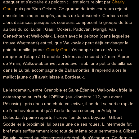
attaquer et s'extraire du peloton ; il est alors rejoint par
Charly
Gaul
, puis par Stan Ockers. Ce groupe de trois coureurs rejoint
ensuite les cinq échappés, au bas de la descente. Certains sont
alors distancés puisque six coureurs composent le groupe de tête
au bas du col Luitel : Gaul, Ockers, Padovan, Marigil, Van
Genechten et Walkowiak. L'écart avec le peloton (dans lequel se
trouve Wagtmans) est tel, que Walkowiak peut déjà envisager le
gain du maillot jaune.
Charly Gaul
s'échappe alors et s'en va
remporter l'étape à Grenoble. Ockers est second à 4 min. À près
de 9 min, Walkowiak arrive, après avoir subi une petite défaillance
dans le Luitel, accompagné de Bahamontès. Il reprend alors le
maillot jaune qu'il avait laissé à Bordeaux.
Le lendemain, entre Grenoble et Saint-Étienne, Walkowiak frôle la
catastrophe au crêt de l'OEillon (au kilomètre 112, peu avant
Pélussin) : pris dans une chute collective, il ne doit sa sortie rapide
de l'enchevêtrement qu'à l'aide de son coéquipier Adolphe
Deledda. À peine reparti, il crève l'un de ses boyaux ; Gilbert
Scodeller à proximité, lui passe une de ses roues. L'intermède fut
bref mais suffisamment long tout de même pour permettre à Gilbert
Bauvin, second au classement général, de s'échapper. Ce dernier