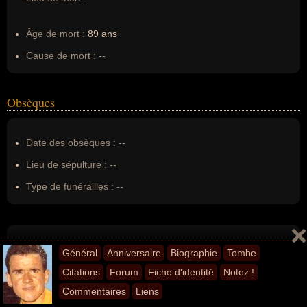
Âge de mort :
89 ans
Cause de mort :
--
Obsèques
Date des obsèques :
--
Lieu de sépulture :
--
Type de funérailles :
--
Que recherchez-vous sur Roger
Général
Anniversaire
Biographie
Tombe
Walkowiak ?
Citations
Forum
Fiche d'identité
Notez !
Commentaires
Liens
Si vous ne trouvez ce que vous recherchez sur Roger