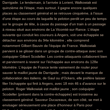
Darrigade. Le lendemain, à l'arrivée à Lorient, Walkowiak est
quinzième de l'étape, mais surtout, il gagne encore quelques
places au classement général et se retrouve cinquième, à l'issue
d'une étape au cours de laquelle le peloton perdit un peu de temps
sur le groupe de tête, à cause du passage d'un train à un passage
à niveau situé aux environs de La Vicomté-sur-Rance. L'étape
suivante qui conduit les coureurs à Angers, voit une échappée se
détacher aux environs du 94e kilomètre ; elle comprend
notamment Gilbert Bauvin de l'équipe de France. Walkowiak
parvient à se glisser dans un groupe de contre-attaque avec son
coéquipier Gilbert Scodeller. Les contre-attaquants collaborent bien
et parviennent à revenir sur l'échappée aux environs du 128e
kilomètre. L'équipe de France tente vainement de rouler pour
sauver le maillot jaune de Darrigade ; mais devant le manque de
collaboration des italiens, de Gaul ou d'Ockers, elle préfère laisser
filer l'échappée qui finit à Angers, avec 18 min 46 s d'avance sur le
peloton. Roger Walkowiak est maillot jaune ; son coéquipier
Scodeller (présent dans la contre-échappée) est troisième au
classement général. Sauveur Ducazeaux, de son côté, se met à
envisager sérieusement une place d'honneur à Paris pour