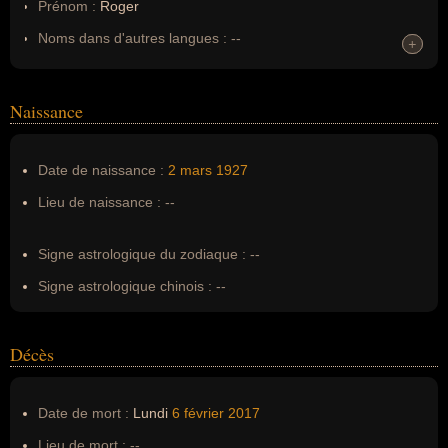
Prénom :
Roger
Noms dans d'autres langues :
--
+
+
Homonymes :
0
(aucun)
Naissance
Nom de famille :
Walkowiak
Pseudonyme :
--
Date de naissance :
2 mars
1927
Surnom :
--
Lieu de naissance :
--
Erreurs d'écriture :
--
Signe astrologique du zodiaque :
--
Signe astrologique chinois :
--
Décès
Date de mort :
Lundi
6 février
2017
Lieu de mort :
--