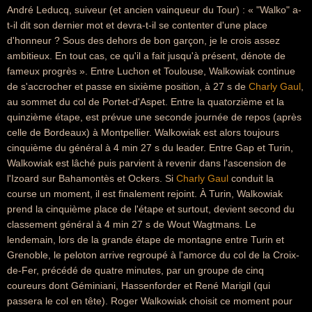
André Leducq, suiveur (et ancien vainqueur du Tour) : « "Walko" a-
t-il dit son dernier mot et devra-t-il se contenter d'une place
d'honneur ? Sous des dehors de bon garçon, je le crois assez
ambitieux. En tout cas, ce qu'il a fait jusqu'à présent, dénote de
fameux progrès ». Entre Luchon et Toulouse, Walkowiak continue
de s'accrocher et passe en sixième position, à 27 s de
Charly Gaul
,
au sommet du col de Portet-d'Aspet. Entre la quatorzième et la
quinzième étape, est prévue une seconde journée de repos (après
celle de Bordeaux) à Montpellier. Walkowiak est alors toujours
cinquième du général à 4 min 27 s du leader. Entre Gap et Turin,
Walkowiak est lâché puis parvient à revenir dans l'ascension de
l'Izoard sur Bahamontès et Ockers. Si
Charly Gaul
conduit la
course un moment, il est finalement rejoint. À Turin, Walkowiak
prend la cinquième place de l'étape et surtout, devient second du
classement général à 4 min 27 s de Wout Wagtmans. Le
lendemain, lors de la grande étape de montagne entre Turin et
Grenoble, le peloton arrive regroupé à l'amorce du col de la Croix-
de-Fer, précédé de quatre minutes, par un groupe de cinq
coureurs dont Géminiani, Hassenforder et René Marigil (qui
passera le col en tête). Roger Walkowiak choisit ce moment pour