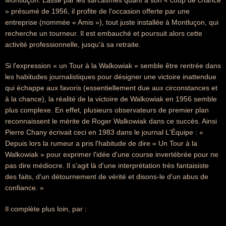
Montluçon. Lassé par les sarcasmes quant à son « coup de chance
» présumé de 1956, il profite de l'occasion offerte par une
entreprise (nommée « Amis »), tout juste installée à Montluçon, qui
recherche un tourneur. Il est embauché et poursuit alors cette
activité professionnelle, jusqu'à sa retraite.
Si l'expression « un Tour à la Walkowiak » semble être rentrée dans
les habitudes journalistiques pour désigner une victoire inattendue
qui échappe aux favoris (essentiellement due aux circonstances et
à la chance), la réalité de la victoire de Walkowiak en 1956 semble
plus complexe. En effet, plusieurs observateurs de premier plan
reconnaissent le mérite de Roger Walkowiak dans ce succès. Ainsi
Pierre Chany écrivait ceci en 1983 dans le journal L'Équipe : «
Depuis lors la rumeur a pris l'habitude de dire « Un Tour à la
Walkowiak » pour exprimer l'idée d'une course invertébrée pour ne
pas dire médiocre. Il s'agit là d'une interprétation très fantaisiste
des faits, d'un détournement de vérité et disons-le d'un abus de
confiance. »
Il complète plus loin, par :