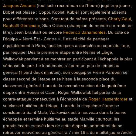
Jacques Anquetil
(tout juste recordman de l'heure) jugé trop jeune ;
Bobet est blessé ; Coppi, Koblet, Kübler sont également absents
pour différentes raisons. Sont tout de même présents,
Charly Gaul
,
Raphaël Géminiani
, Stan Ockers (champion du monde sur route en
titre), Jean Brankart ou encore
Federico Bahamontes
. Du côté de
l'équipe « Nord-Est - Centre », il est décidé de partager
équitablement à Paris, tous les gains accumulés au cours du Tour,
par l'équipe. Dès la première étape entre Reims et Liège,
Walkowiak parvient à se montrer en participant à l'échappée la plus
sérieuse du jour. Le lendemain, s'il perd un peu de temps au
général (il perd deux minutes), son coéquipier Pierre Pardoën se
classe second de l'étape et se hisse à la seconde place du
classement général. Lors de la seconde section de la quatrième
étape entre Rouen et Caen, Roger Walkowiak fait partie de la
contre-attaque consécutive à l'échappée de
Roger Hassenforder
et
se classe huitième de l'étape. Lors de la cinquième étape se
concluant à Saint-Malo, Walkowiak est à nouveau dans la bonne
échappée et termine huitième au stade Marville ; surtout, les
grands écarts creusés lors de cette étape lui permettent de se
retrouver neuvième au général, à 7 min 18 s du maillot jaune André