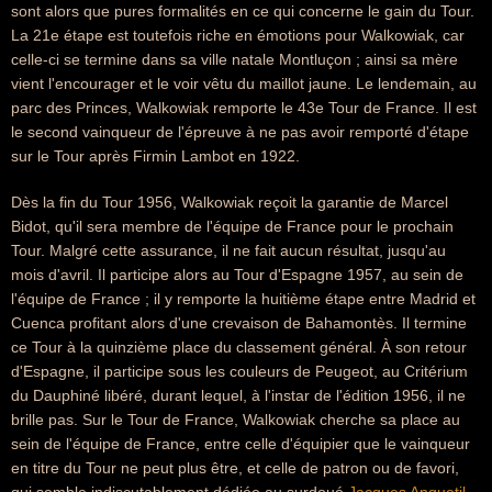
sont alors que pures formalités en ce qui concerne le gain du Tour.
La 21e étape est toutefois riche en émotions pour Walkowiak, car
celle-ci se termine dans sa ville natale Montluçon ; ainsi sa mère
vient l'encourager et le voir vêtu du maillot jaune. Le lendemain, au
parc des Princes, Walkowiak remporte le 43e Tour de France. Il est
le second vainqueur de l'épreuve à ne pas avoir remporté d'étape
sur le Tour après Firmin Lambot en 1922.
Dès la fin du Tour 1956, Walkowiak reçoit la garantie de Marcel
Bidot, qu'il sera membre de l'équipe de France pour le prochain
Tour. Malgré cette assurance, il ne fait aucun résultat, jusqu'au
mois d'avril. Il participe alors au Tour d'Espagne 1957, au sein de
l'équipe de France ; il y remporte la huitième étape entre Madrid et
Cuenca profitant alors d'une crevaison de Bahamontès. Il termine
ce Tour à la quinzième place du classement général. À son retour
d'Espagne, il participe sous les couleurs de Peugeot, au Critérium
du Dauphiné libéré, durant lequel, à l'instar de l'édition 1956, il ne
brille pas. Sur le Tour de France, Walkowiak cherche sa place au
sein de l'équipe de France, entre celle d'équipier que le vainqueur
en titre du Tour ne peut plus être, et celle de patron ou de favori,