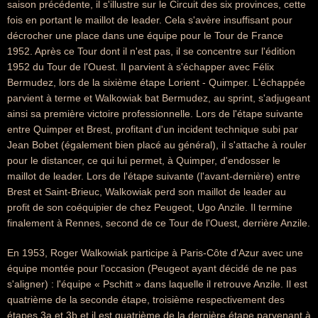
saison précédente, il s'illustre sur le Circuit des six provinces, cette
fois en portant le maillot de leader. Cela s'avère insuffisant pour
décrocher une place dans une équipe pour le Tour de France
1952. Après ce Tour dont il n'est pas, il se concentre sur l'édition
1952 du Tour de l'Ouest. Il parvient à s'échapper avec Félix
Bermudez, lors de la sixième étape Lorient - Quimper. L'échappée
parvient à terme et Walkowiak bat Bermudez, au sprint, s'adjugeant
ainsi sa première victoire professionnelle. Lors de l'étape suivante
entre Quimper et Brest, profitant d'un incident technique subi par
Jean Bobet (également bien placé au général), il s'attache à rouler
pour le distancer, ce qui lui permet, à Quimper, d'endosser le
maillot de leader. Lors de l'étape suivante (l'avant-dernière) entre
Brest et Saint-Brieuc, Walkowiak perd son maillot de leader au
profit de son coéquipier de chez Peugeot, Ugo Anzile. Il termine
finalement à Rennes, second de ce Tour de l'Ouest, derrière Anzile.
En 1953, Roger Walkowiak participe à Paris-Côte d'Azur avec une
équipe montée pour l'occasion (Peugeot ayant décidé de ne pas
s'aligner) : l'équipe « Pschitt » dans laquelle il retrouve Anzile. Il est
quatrième de la seconde étape, troisième respectivement des
étapes 3a et 3b et il est quatrième de la dernière étape parvenant à