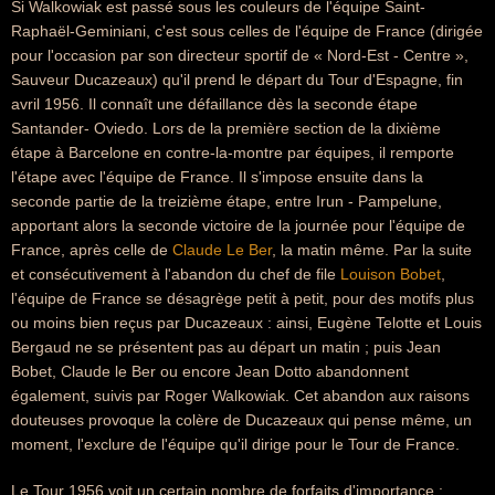
Si Walkowiak est passé sous les couleurs de l'équipe Saint-
Raphaël-Geminiani, c'est sous celles de l'équipe de France (dirigée
pour l'occasion par son directeur sportif de « Nord-Est - Centre »,
Sauveur Ducazeaux) qu'il prend le départ du Tour d'Espagne, fin
avril 1956. Il connaît une défaillance dès la seconde étape
Santander- Oviedo. Lors de la première section de la dixième
étape à Barcelone en contre-la-montre par équipes, il remporte
l'étape avec l'équipe de France. Il s'impose ensuite dans la
seconde partie de la treizième étape, entre Irun - Pampelune,
apportant alors la seconde victoire de la journée pour l'équipe de
France, après celle de
Claude Le Ber
, la matin même. Par la suite
et consécutivement à l'abandon du chef de file
Louison Bobet
,
l'équipe de France se désagrège petit à petit, pour des motifs plus
ou moins bien reçus par Ducazeaux : ainsi, Eugène Telotte et Louis
Bergaud ne se présentent pas au départ un matin ; puis Jean
Bobet, Claude le Ber ou encore Jean Dotto abandonnent
également, suivis par Roger Walkowiak. Cet abandon aux raisons
douteuses provoque la colère de Ducazeaux qui pense même, un
moment, l'exclure de l'équipe qu'il dirige pour le Tour de France.
Le Tour 1956 voit un certain nombre de forfaits d'importance :