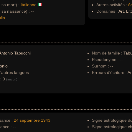
à sa mort) :
Italienne
Autres activités :
Ar
à sa naissance) :
--
Domaines :
Art, Lit
lin
ntonio Tabucchi
Nom de famille :
Tabu
 :
--
Pseudonyme :
--
onio
Surnom :
--
autres langues :
--
Erreurs d'écriture :
An
:
0
(aucun)
sance :
24 septembre
1943
Signe astrologique d
sance :
--
Signe astrologique ch