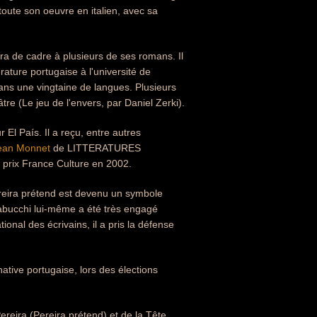
toute son oeuvre en italien, avec sa
vira de cadre à plusieurs de ses romans. Il
érature portugaise à l'université de
dans une vingtaine de langues. Plusieurs
âtre (Le jeu de l'envers, par Daniel Zerki).
 El País. Il a reçu, entre autres
ean Monnet
de LITTERATURES
rix France Culture en 2002.
reira prétend est devenu un symbole
 Tabucchi lui-même a été très engagé
nal des écrivains, il a pris la défense
rnative portugaise, lors des élections
ereira (Pereira prétend) et de la Tête