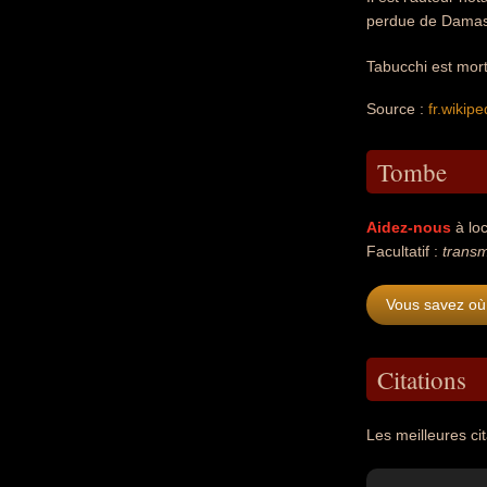
perdue de Damasc
Tabucchi est mor
Source :
fr.wikipe
Tombe
Aidez-nous
à loc
Facultatif :
transm
Vous savez où 
Citations
Les meilleures ci