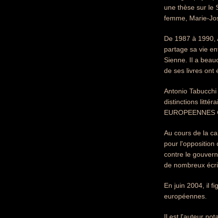
une thèse sur le 
femme, Marie-Jos
De 1987 à 1990, An
partage sa vie ent
Sienne. Il a beau
de ses livres ont
Antonio Tabucchi 
distinctions litté
EUROPEENNES COGN
Au cours de la c
pour l'oppositio
contre le gouvern
de nombreux écri
En juin 2004, il f
européennes.
Il est l'auteur n