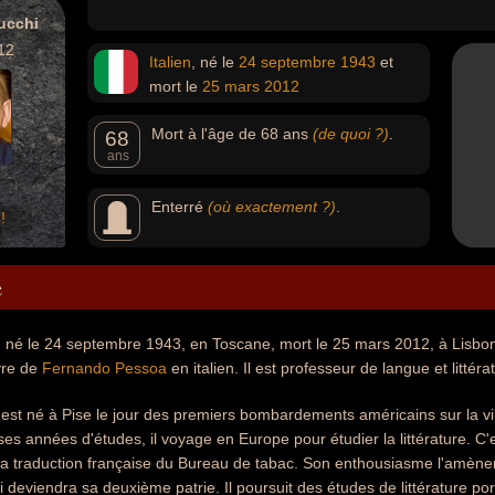
ucchi
12
Italien
, né le
24 septembre
1943
et
mort le
25 mars
2012
Mort à l'âge de 68 ans
(de quoi ?)
.
68
ans
Enterré
(où exactement ?)
.
!
e
 né le 24 septembre 1943, en Toscane, mort le 25 mars 2012, à Lisbonne
vre de
Fernando Pessoa
en italien. Il est professeur de langue et littér
est né à Pise le jour des premiers bombardements américains sur la vill
es années d'études, il voyage en Europe pour étudier la littérature. C'
la traduction française du Bureau de tabac. Son enthousiasme l'amènera
i deviendra sa deuxième patrie. Il poursuit des études de littérature por