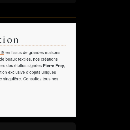
tion
en tissus de grandes maisons
IS
de beaux textiles, nos créations
vers des étoffes signées
,
Pierre Frey
tion exclusive d'objets uniques
e singulière. Consultez tous nos