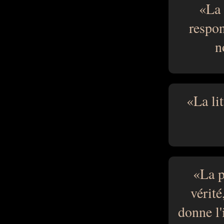
La 
respon
n
La li
La p
vérité
donne l'