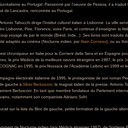
Surréalisme au Portugal. Passionné par l'oeuvre de Pessoa, il a traduit 
é de Lancastre, rencontrée au Portugal.
tonio Tabucchi dirige l'Institut culturel italien à Lisbonne. La ville ser
re Lisbonne, Pise, Florence, voire Paris, et continue d'enseigner la litt
coup voyagé de par le monde (Brésil, Inde...). Ses livres sont traduits 
 été adaptés au cinéma (Nocturne indien, par
Alain Corneau
), ou au thé
est chroniqueur en Italie pour le Corriere della Sera et en Espagne pour
raires, le prix Médicis de la meilleure oeuvre étrangère en 1987, le prix
J
AC en 1995, le prix Nossack de l'Académie Leibniz en 1999 et le p
ampagne électorale italienne de 1995, le protagoniste de son roman Pe
n de gauche à
Silvio Berlusconi
, le magnat italien de la presse. Antonio
ement Berlusconi. En tant que membre fondateur du Parlement internatio
vains, notamment son compatriote Adriano Sofri.
igurait sur la liste du Bloc de gauche, petite formation de la gauche alte
otamment de Nocturne indien (prix Médicis étranger 1987), de Sostiene P