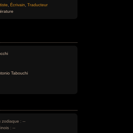
tiste
,
Écrivain
,
Traducteur
térature
cchi
tonio Tabouchi
u zodiaque :
--
inois :
--