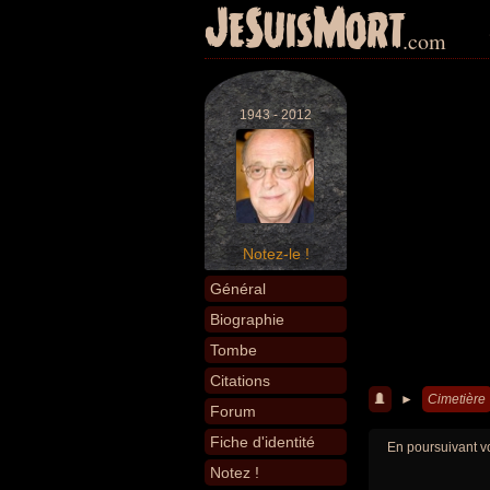
JeSuisMort
.com
1943 - 2012
Notez-le !
Général
Biographie
Tombe
Citations
►
Cimetière
Forum
Fiche d'identité
En poursuivant vo
Notez !