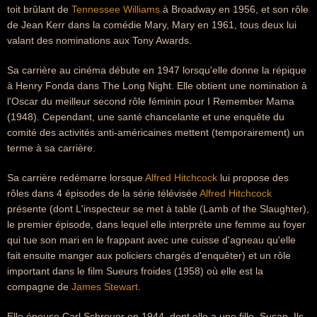
toit brûlant de
Tennessee Williams
à Broadway en 1956, et son rôle
de Jean Kerr dans la comédie Mary, Mary en 1961, tous deux lui
valant des nominations aux Tony Awards.
Sa carrière au cinéma débute en 1947 lorsqu'elle donne la répique
à Henry Fonda dans The Long Night. Elle obtient une nomination à
l'Oscar du meilleur second rôle féminin pour I Remember Mama
(1948). Cependant, une santé chancelante et une enquête du
comité des activités anti-américaines mettent (temporairement) un
terme à sa carrière.
Sa carrière redémarre lorsque
Alfred Hitchcock
lui propose des
rôles dans 4 épisodes de la série télévisée
Alfred Hitchcock
présente (dont L'inspecteur se met à table (Lamb of the Slaughter),
le premier épisode, dans lequel elle interprète une femme au foyer
qui tue son mari en le frappant avec une cuisse d'agneau qu'elle
fait ensuite manger aux policiers chargés d'enquêter) et un rôle
important dans le film Sueurs froides (1958) où elle est la
compagne de
James Stewart
.
Elle épouse Carl Schreuer en 1944, dont elle a une fille, Susan. Ils