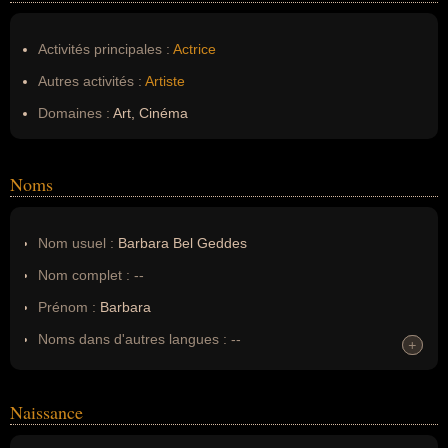
Activités principales :
Actrice
Autres activités :
Artiste
Domaines :
Art, Cinéma
Noms
Nom usuel :
Barbara Bel Geddes
Nom complet :
--
Prénom :
Barbara
Noms dans d'autres langues :
--
+
+
Homonymes :
0
(aucun)
Naissance
Nom de famille :
Bel Geddes