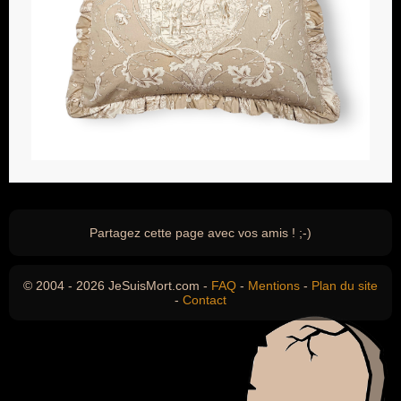
Partagez cette page avec vos amis ! ;-)
© 2004 - 2026 JeSuisMort.com -
FAQ
-
Mentions
-
Plan du site
-
Contact