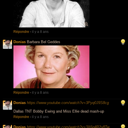
Répondre
-
il y a 8 ans
Donias
Barbara Bel Geddes
Répondre
-
il y a 8 ans
Donias
https://www.youtube.com/watch?v=3Pyq0J9S8cg
Dallas TNT Bobby Ewing and Miss Ellie dead mash-up
Répondre
-
il y a 8 ans
Donias
https://www.youtube.com/watch?v=3X6q4R2u8Tw