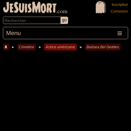
JeSuisMort
Inscription
.com
Connexion
Menu
►
Cimetière
►
Actrice américaine
►
Barbara Bel Geddes