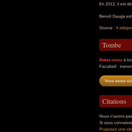
En 2012, il est d
Benoît Dauga est 
Source :
fr.wikipe
Tombe
Aidez-nous
à loc
Facultatif :
transm
Vous savez où
Citations
Nous n'avons pas
Si vous connaiss
Proposez une cita