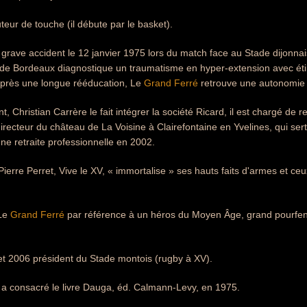
uteur de touche (il débute par le basket).
un grave accident le 12 janvier 1975 lors du match face au Stade dijonna
l de Bordeaux diagnostique un traumatisme en hyper-extension avec éti
 Après une longue rééducation, Le
Grand Ferré
retrouve une autonomie
, Christian Carrère le fait intégrer la société Ricard, il est chargé de r
recteur du château de La Voisine à Clairefontaine en Yvelines, qui se
une retraite professionnelle en 2002.
erre Perret, Vive le XV, « immortalise » ses hauts faits d'armes et c
 Le
Grand Ferré
par référence à un héros du Moyen Âge, grand pourfen
 et 2006 président du Stade montois (rugby à XV).
 a consacré le livre Dauga, éd. Calmann-Levy, en 1975.