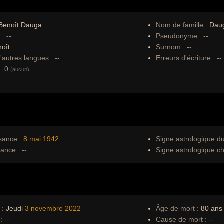
Benoît Dauga
Nom de famille :
Dau
 :
--
Pseudonyme :
--
oît
Surnom :
--
autres langues :
--
Erreurs d'écriture :
--
:
0
(aucun)
sance :
8 mai
1942
Signe astrologique d
sance :
--
Signe astrologique ch
 :
Jeudi
3 novembre
2022
Âge de mort :
80 ans
:
--
Cause de mort :
--