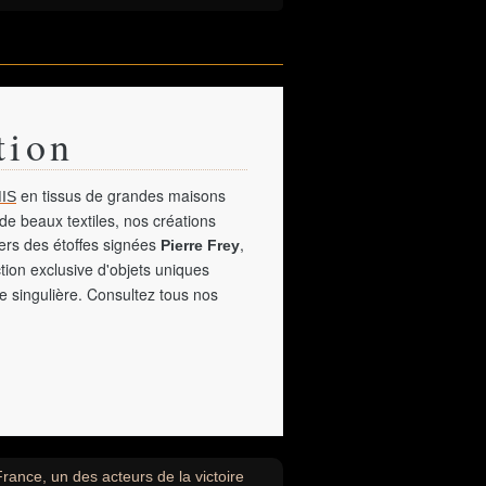
tion
en tissus de grandes maisons
IS
de beaux textiles, nos créations
vers des étoffes signées
,
Pierre Frey
tion exclusive d'objets uniques
e singulière. Consultez tous nos
ance, un des acteurs de la victoire