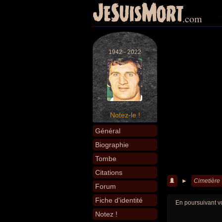
JeSuisMort
.com
1942 - 2022
Notez-le !
Général
Biographie
Tombe
Citations
►
Cimetière
Forum
Fiche d'identité
En poursuivant vo
Notez !