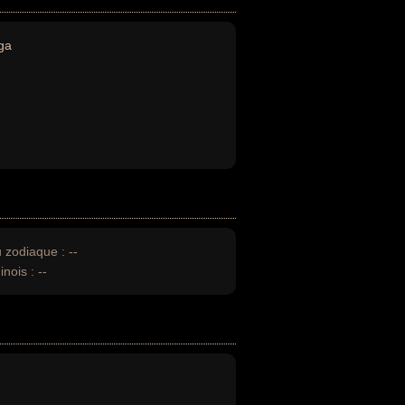
ga
u zodiaque :
--
inois :
--