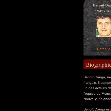
Benoît Da
1942 - 20
Notez-le 
Biographi
Benoît Dauga, né 
français. Il comp
un des acteurs de
l'équipe de Franc
Nouvelle-Zélande
Benoît Dauga est 