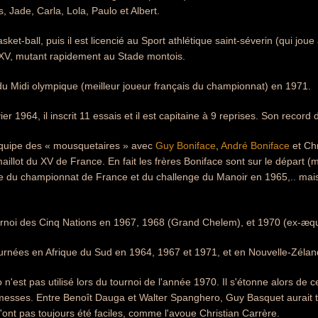
s, Jade, Carla, Lola, Paulo et Albert.
asket-ball, puis il est licencié au Sport athlétique saint-séverin (qui joue
 XV, mutant rapidement au Stade montois.
r du Midi olympique (meilleur joueur français du championnat) en 1971.
vier 1964, il inscrit 11 essais et il est capitaine à 9 reprises. Son reco
 l'équipe des « mousquetaires » avec
Guy Boniface
,
André Boniface
et Chr
illot du XV de France. En fait les frères Boniface sont sur le départ (mi
te du championnat de France et du challenge du Manoir en 1965,.. mais 
ournoi des Cinq Nations en 1967, 1968 (Grand Chelem), et 1970 (ex-æqu
tournées en Afrique du Sud en 1964, 1967 et 1971, et en Nouvelle-Zélan
n'est pas utilisé lors du tournoi de l'année 1970. Il s'étonne alors de c
messes. Entre Benoît Dauga et Walter Spanghero, Guy Basquet aurait t
n'ont pas toujours été faciles, comme l'avoue Christian Carrère.