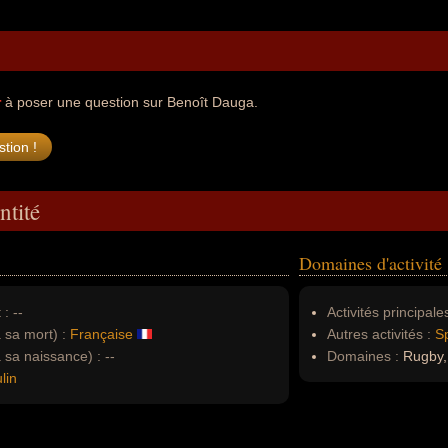
r
à poser une question sur Benoît Dauga.
ntité
Domaines d'activité
 :
--
Activités principales
à sa mort) :
Française
Autres activités :
Sp
à sa naissance) :
--
Domaines :
Rugby, 
lin