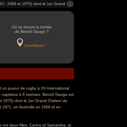
967, 1968 et 1970) dont le 1er Grand
+
+
Où se trouve la tombe
de Benoît Dauga ?
Contribuez !
 un joueur de rugby à XV international
é capitaine à 9 reprises. Benoît Dauga est
 et 1970) dont le 1er Grand Chelem de
t 1971, en Australie en 1968 et en
s ont deux filles, Carine et Samantha, et