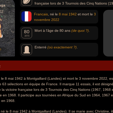
française lors de 3 Tournois des Cinq Nations (1
uga
Chelem de l'équipe de France en 1968.
22
Francais
, né le
8 mai
1942
et mort le
3
novembre
2022
Mort à l'âge de 80 ans
(de quoi ?)
.
80
ans
Enterré
(où exactement ?)
.
!
e
le 8 mai 1942 à Montgaillard (Landes) et mort le 3 novembre 2022, est
te 63 sélections en équipe de France. Il marque 11 essais, il est désign
 la victoire française lors de 3 Tournois des Cinq Nations (1967, 1968
e en 1968. Il participe aux tournées en Afrique du Sud en 1964, 1967 e
 en 1968.
né le 8 mai 1942 à Montgaillard (Landes). Il se marie avec Christine, il