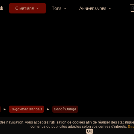
Cimetière
Tops
Anniversaires
►
Rugbyman francais
►
Benoît Dauga
tre navigation, vous acceptez l'utilisation de cookies afin de réaliser des statistiq
contenus ou publicités adaptés selon vos centres d'intérêts.
En s
OK