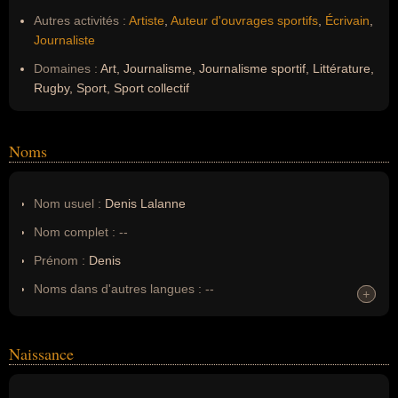
Autres activités :
Artiste
,
Auteur d'ouvrages sportifs
,
Écrivain
,
Journaliste
Domaines :
Art, Journalisme, Journalisme sportif, Littérature,
Rugby, Sport, Sport collectif
Noms
Nom usuel :
Denis Lalanne
Nom complet :
--
Prénom :
Denis
Noms dans d'autres langues :
--
+
+
Homonymes :
0
(aucun)
Naissance
Nom de famille :
Lalanne
Pseudonyme :
--