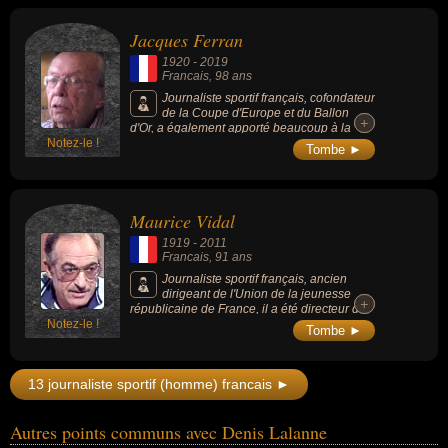
Jacques Ferran
1920
-
2019
Francais
, 98 ans
Journaliste sportif français, cofondateur
de la Coupe d'Europe et du Ballon
+
+
d'Or, a également apporté beaucoup à la
Notez-le !
création de la Coupe des champions.
Tombe ►
Maurice Vidal
1919
-
2011
Francais
, 91 ans
Journaliste sportif français, ancien
dirigeant de l'Union de la jeunesse
+
+
républicaine de France, il a été directeur de
Notez-le !
l'hebdomadaire Miroir Sprint et de plusieurs
Tombe ►
magazines sportifs spécialisés.
13 journaliste sportif (homme) francais ►
Autres points communs avec Denis Lalanne