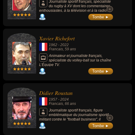
Journaliste sportif français, spécialiste
du rugby à XV dont les commentaires
+
+
enthousiastes, à la télévision et à la radio,
ont grandement contribué à élargir la
Tombe ►
popularité du rugby en France. Les joueurs
de l’équipe de France le surnommaient « le
seizième homme du XV de France ».
Xavier Richefort
1962
-
2022
Francais
, 59 ans
Animateur et journaliste français,
spécialiste du volley-ball sur la chaîne
L'Équipe TV.
Tombe ►
Didier Roustan
1957
-
2024
Francais
, 66 ans
Journaliste sportif français, figure
emblématique du journalisme sportif,
+
+
militant contre le "football business", il
participe à de nombreuses émissions de
Tombe ►
football.