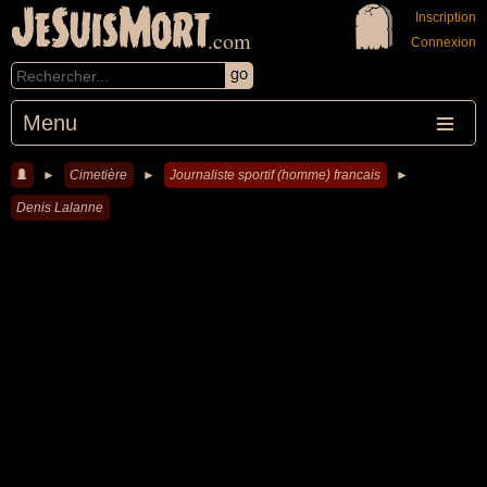
JeSuisMort
Inscription
.com
Connexion
Menu
►
Cimetière
►
Journaliste sportif (homme) francais
►
Denis Lalanne