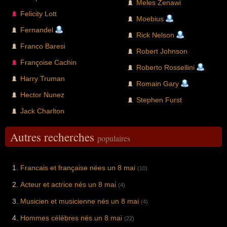
Meles Zenawi
Felicity Lott
Moebius
Fernandel
Rick Nelson
Franco Baresi
Robert Johnson
Françoise Cachin
Roberto Rossellini
Harry Truman
Romain Gary
Hector Nunez
Stephen Furst
Jack Charlton
Autres recherches
populaires
Francais et française nées un 8 mai
(10)
Acteur et actrice nés un 8 mai
(4)
Musicien et musicienne nés un 8 mai
(4)
Hommes célèbres nés un 8 mai
(22)