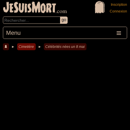
JeSuisMort
Inscription
.com
Connexion
Menu
►
Cimetière
►
Célébrités nées un 8 mai