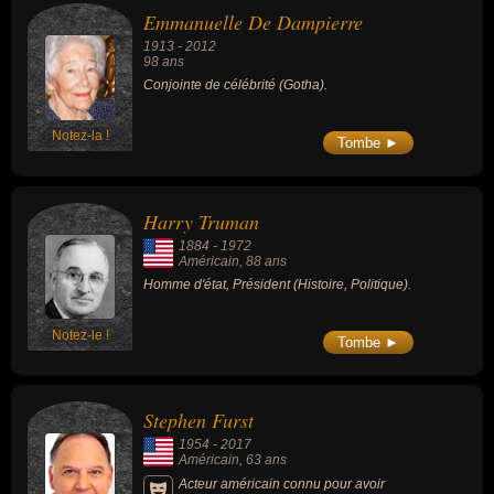
Emmanuelle De Dampierre
1913
-
2012
98 ans
Conjointe de célébrité (Gotha).
Notez-la !
Tombe ►
Harry Truman
1884
-
1972
Américain
, 88 ans
Homme d'état, Président (Histoire, Politique).
Notez-le !
Tombe ►
Stephen Furst
1954
-
2017
Américain
, 63 ans
Acteur américain connu pour avoir