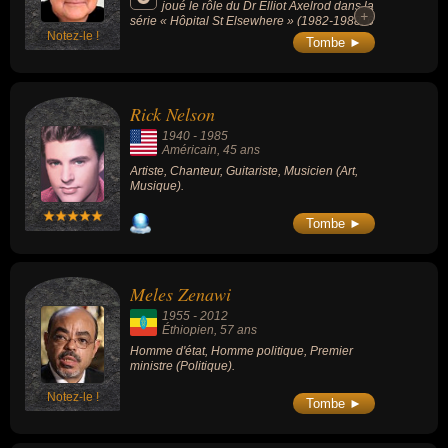
joué le rôle du Dr Elliot Axelrod dans la
+
+
série « Hôpital St Elsewhere » (1982-1988, 6
Notez-le !
saisons, 137 épisodes) et de Vir Cotto dans
Tombe ►
la série « Bayblon 5 » (1993-1998, 5
saisons, 110 épisodes).
Rick Nelson
1940
-
1985
Américain
, 45 ans
Artiste, Chanteur, Guitariste, Musicien (Art,
Musique).
Tombe ►
Meles Zenawi
1955
-
2012
Éthiopien
, 57 ans
Homme d'état, Homme politique, Premier
ministre (Politique).
Notez-le !
Tombe ►