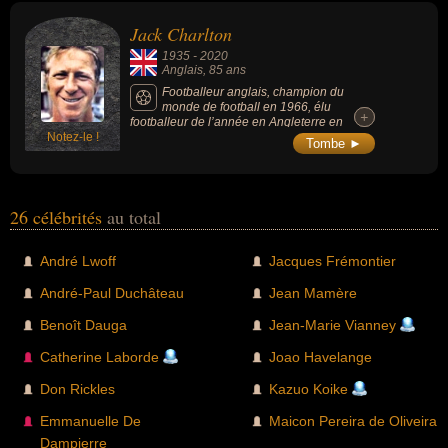
Jack Charlton
1935
-
2020
Anglais
, 85 ans
Footballeur anglais, champion du
monde de football en 1966, élu
+
+
footballeur de l’année en Angleterre en
Notez-le !
1967, il est le frère aîné du légendaire
Tombe ►
footballeur Bobby Charlton.
26 célébrités
au total
André Lwoff
Jacques Frémontier
André-Paul Duchâteau
Jean Mamère
Benoît Dauga
Jean-Marie Vianney
Catherine Laborde
Joao Havelange
Don Rickles
Kazuo Koike
Emmanuelle De
Maicon Pereira de Oliveira
Dampierre