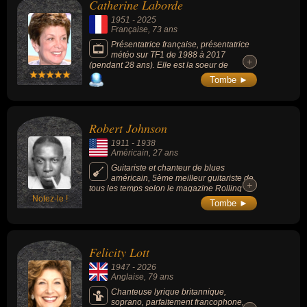
Catherine Laborde
1951
-
2025
Française
, 73 ans
Présentatrice française, présentatrice
météo sur TF1 de 1988 à 2017
+
+
(pendant 28 ans). Elle est la soeur de
Françoise Laborde, rédactrice en chef à
Tombe ►
France 2.
Robert Johnson
1911
-
1938
Américain
, 27 ans
Guitariste et chanteur de blues
américain, 5ème meilleur guitariste de
+
+
tous les temps selon le magazine Rolling
Notez-le !
Stone en 2003, il est devenu une légende et
Tombe ►
une grande source d'inspiration pour des
artistes tels que Jimi Hendrix, Jimmy Page,
Bob Dylan, Brian Jones, Keith Richards ou
encore Eric Clapton (Cream). Ses chansons
Felicity Lott
les plus connues sont « Cross Road Blues »
(1936), « Sweet Home Chicago » (1936) ou
1947
-
2026
« Love in Vain » (1937).
Anglaise
, 79 ans
Chanteuse lyrique britannique,
soprano, parfaitement francophone,