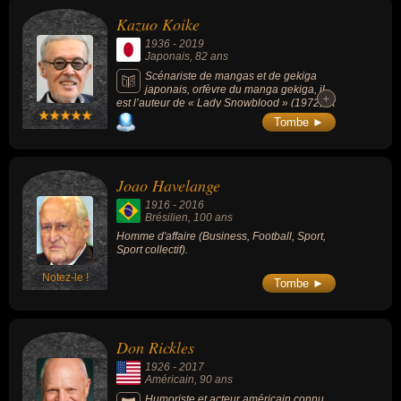
Kazuo Koike
1936
-
2019
Japonais
, 82 ans
Scénariste de mangas et de gekiga
japonais, orfèvre du manga gekiga, il
+
+
est l’auteur de « Lady Snowblood » (1972) et
« Crying Freeman » (1986).
Tombe ►
Joao Havelange
1916
-
2016
Brésilien
, 100 ans
Homme d'affaire (Business, Football, Sport,
Sport collectif).
Notez-le !
Tombe ►
Don Rickles
1926
-
2017
Américain
, 90 ans
Humoriste et acteur américain connu