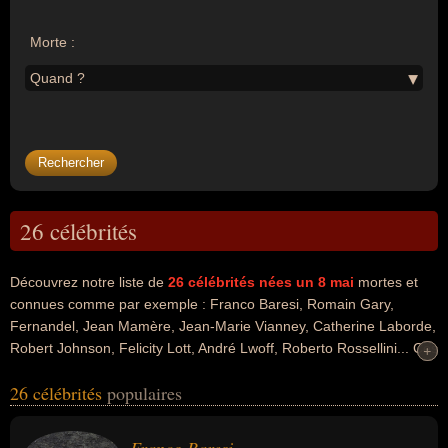
Morte :
Quand ?
26 célébrités
Découvrez notre liste de
26
célébrités nées un 8 mai
mortes et
connues comme par exemple : Franco Baresi, Romain Gary,
Fernandel, Jean Mamère, Jean-Marie Vianney, Catherine Laborde,
Robert Johnson, Felicity Lott, André Lwoff, Roberto Rossellini... Ces
+
+
personnalités peuvent avoir des liens variés dans les domaines du
26 célébrités
populaires
football, du sport, du sport collectif, de l'art, de la littérature, du
cinéma, de l'humour, du journalisme, de la télévision, de la religion,
de la radio, du théâtre, du blues, de la musique, de l'opéra ou de la