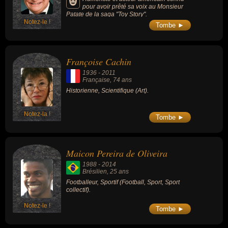
pour avoir prêté sa voix au Monsieur
Patate de la saga "Toy Story".
Notez-le !
Tombe ►
Françoise Cachin
1936
-
2011
Française
, 74 ans
Historienne, Scientifique (Art).
Notez-la !
Tombe ►
Maicon Pereira de Oliveira
1988
-
2014
Brésilien
, 25 ans
Footballeur, Sportif (Football, Sport, Sport
collectif).
Notez-le !
Tombe ►