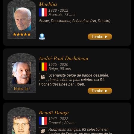
Moebius
1938
-
2012
Francais
, 73 ans
Artiste, Dessinateur, Scénariste (Art, Dessin).
Tombe ►
André-Paul Duchâteau
1925
-
2020
Belge
, 95 ans
Scénariste belge de bande dessinée,
dont la série la plus célèbre est Ric
Hochet (dessinée par Tibet).
Notez-le !
Tombe ►
Benoît Dauga
1942
-
2022
Francais
, 80 ans
Rugbyman français, 63 sélections en
équipe de France, un des acteurs de la