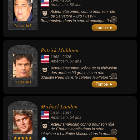
1946
-
2026
Américain
, 80 ans
Acteur étasunien, connu pour son rôle
de Salvatore « Big Pussy »
+
+
Bonpensiero dans la série dramatique "Les
Notez-le !
Soprano" (1999-2007), qui lui a valu une
Tombe ►
reconnaissance internationale et un Screen
Actors Guild Award, mais aussi au cinéma
dans "Gotti", "Snatch" et "Revolver", sa voix
dans le film "Gang de requins".
Patrick Muldoon
1968
-
2026
Américain
, 57 ans
Acteur étasunien, icône de la télévision
des années 90 grâce à son rôle
+
+
d'Austin Reed dans le célèbre feuilleton "Des
Notez-le !
jours et des vies" (1965-2022), celui de
Tombe ►
Richard Hart, le compagnon de Jane
Mancini dans la série "Melrose Place" (1992-
1999) ou le pilote Zander Barcalow dans le
film de science-fiction culte "Starship
Michael Landon
Troopers" (1997).
1936
-
1991
Américain
, 54 ans
Acteur américain connu pour son rôle
de Charles Ingalls dans la série
+
+
télévisée « La Petite Maison dans la prairie »
(1974-1983, 10 saisons, 205 épisodes). Il