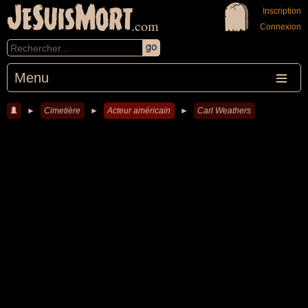
JeSuisMort
Inscription
.com
Connexion
Menu
►
Cimetière
►
Acteur américain
►
Carl Weathers