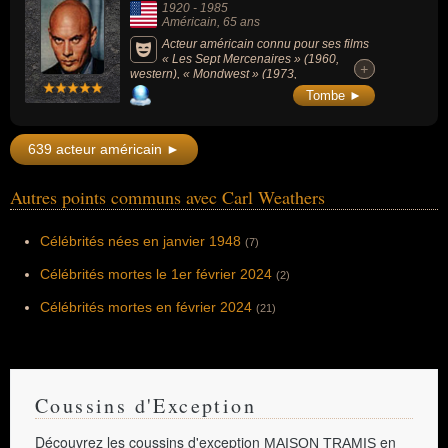
1920
-
1985
prêtant des capacités surhumaines. Son
Américain
, 65 ans
image publique est durablement associée
aux valeurs de la force physique, du
Acteur américain connu pour ses films
patriotisme et d'une invincibilité parodique.
« Les Sept Mercenaires » (1960,
+
+
western), « Mondwest » (1973,
western/fantastique), « Le Roi et moi »
Tombe ►
(1956, drame/amour) ou « Les Dix
Commandements » (1956, peplum).
639 acteur américain ►
Autres points communs avec Carl Weathers
Célébrités nées en janvier 1948
(7)
Célébrités mortes le 1er février 2024
(2)
Célébrités mortes en février 2024
(21)
Coussins d'Exception
Découvrez les coussins d'exception
en
MAISON TRAMIS