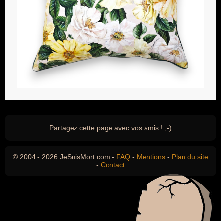
Partagez cette page avec vos amis ! ;-)
© 2004 - 2026 JeSuisMort.com -
FAQ
-
Mentions
-
Plan du site
-
Contact