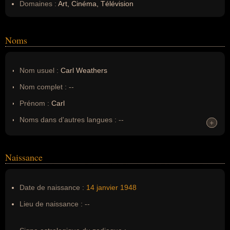
Domaines :
Art, Cinéma, Télévision
Noms
Nom usuel :
Carl Weathers
Nom complet :
--
Prénom :
Carl
Noms dans d'autres langues :
--
+
+
Homonymes :
0
(aucun)
Naissance
Nom de famille :
Weathers
Pseudonyme :
--
Date de naissance :
14 janvier
1948
Surnom :
--
Lieu de naissance :
--
Erreurs d'écriture :
--