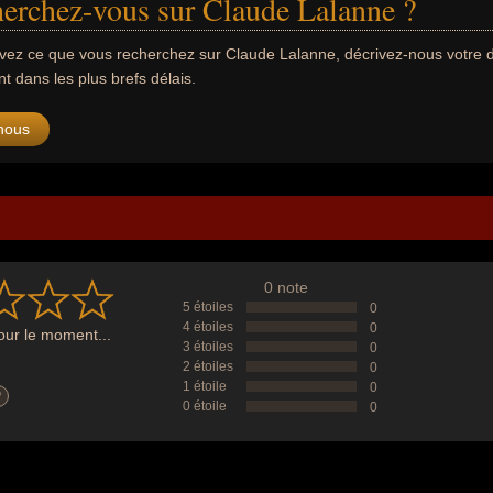
erchez-vous sur Claude Lalanne ?
uvez ce que vous recherchez sur Claude Lalanne, décrivez-nous votr
 dans les plus brefs délais.
nous
0 note
5 étoiles
0
4 étoiles
0
ur le moment...
3 étoiles
0
2 étoiles
0
1 étoile
0
?
0 étoile
0