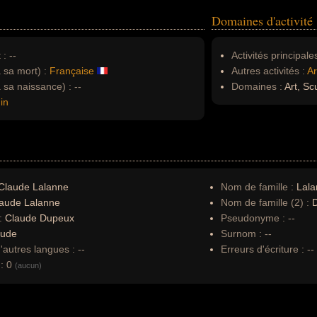
Domaines d'activité
 :
--
Activités principales
à sa mort) :
Française
Autres activités :
Ar
à sa naissance) :
--
Domaines :
Art, Sc
in
Claude Lalanne
Nom de famille :
Lal
aude Lalanne
Nom de famille (2) :
 :
Claude Dupeux
Pseudonyme :
--
aude
Surnom :
--
autres langues :
--
Erreurs d'écriture :
--
:
0
(aucun)