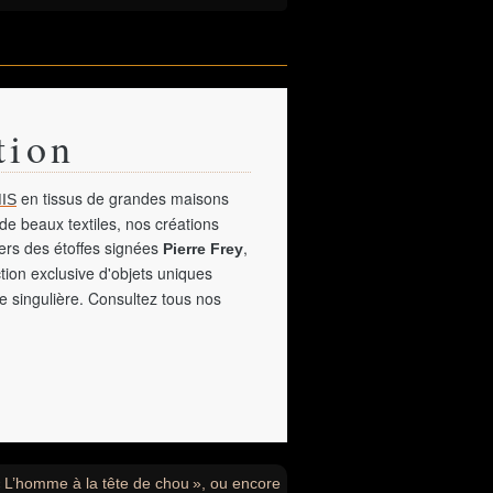
tion
en tissus de grandes maisons
IS
de beaux textiles, nos créations
vers des étoffes signées
,
Pierre Frey
tion exclusive d'objets uniques
e singulière. Consultez tous nos
« L’homme à la tête de chou », ou encore