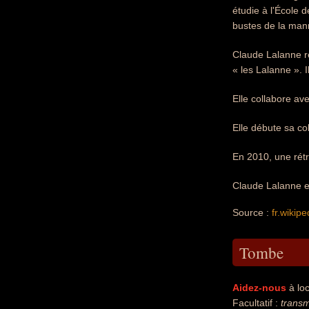
étudie à l'École d
bustes de la ma
Claude Lalanne re
« les Lalanne ». I
Elle collabore av
Elle débute sa co
En 2010, une rétr
Claude Lalanne es
Source :
fr.wikipe
Tombe
Aidez-nous
à loc
Facultatif :
transm