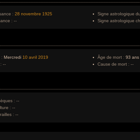
sance :
28 novembre
1925
Signe astrologique d
sance :
--
Signe astrologique ch
 :
Mercredi
10 avril
2019
Âge de mort :
93 ans
:
--
Cause de mort :
--
èques :
--
ture :
--
ailles :
--