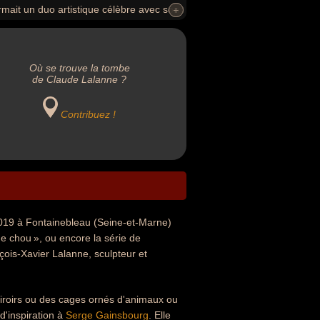
rmait un duo artistique célèbre avec son
+
+
Où se trouve la tombe
de Claude Lalanne ?
Contribuez !
2019 à Fontainebleau (Seine-et-Marne)
de chou », ou encore la série de
çois-Xavier Lalanne, sculpteur et
iroirs ou des cages ornés d'animaux ou
d'inspiration à
Serge Gainsbourg
. Elle