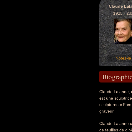
Claude Lal
1925 - 20
Notez-la 
Biographi
Claude Lalanne, 
est une sculptric
sculptures « Pomm
graveur.
Claude Lalanne c
de feuilles de gi