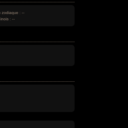
u zodiaque :
--
inois :
--