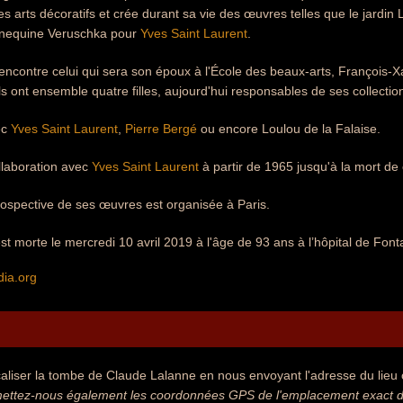
es arts décoratifs et crée durant sa vie des œuvres telles que le jardin L
nnequine Veruschka pour
Yves Saint Laurent
.
ncontre celui qui sera son époux à l'École des beaux-arts, François-Xa
ls ont ensemble quatre filles, aujourd'hui responsables de ses collectio
ec
Yves Saint Laurent
,
Pierre Bergé
ou encore Loulou de la Falaise.
llaboration avec
Yves Saint Laurent
à partir de 1965 jusqu'à la mort de c
ospective de ses œuvres est organisée à Paris.
t morte le mercredi 10 avril 2019 à l'âge de 93 ans à l’hôpital de Fon
dia.org
aliser la tombe de Claude Lalanne en nous envoyant l'adresse du lieu o
ettez-nous également les coordonnées GPS de l'emplacement exact d