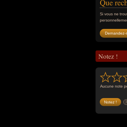
Que rech
Si vous ne tro
personnellement
Demandez-
Notez !
Aucune note po