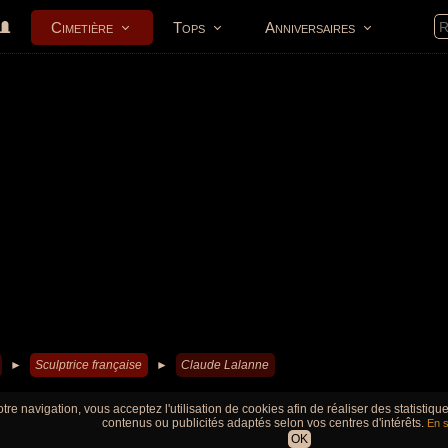
Cimetière
Tops
Anniversaires
►
Sculptrice française
►
Claude Lalanne
tre navigation, vous acceptez l'utilisation de cookies afin de réaliser des statistiq
contenus ou publicités adaptés selon vos centres d'intérêts.
En s
OK