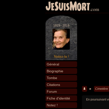
JeSuisMort
.com
1925 - 2019
Notez-la !
Général
Biographie
Tombe
Citations
►
Cimetière
Forum
Fiche d'identité
En poursuivant vo
Notez !