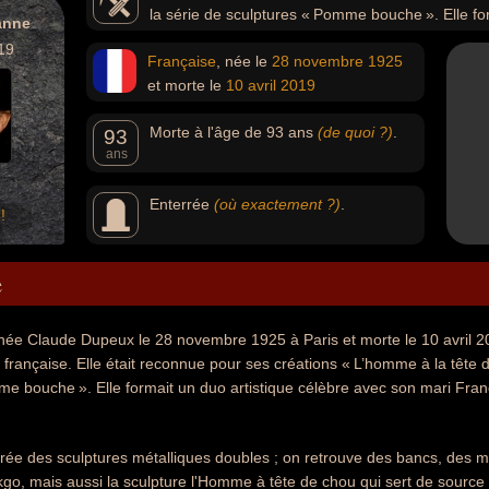
la série de sculptures « Pomme bouche ». Elle fo
anne
mari François-Xavier Lalanne, sculpteur et graveur.
19
Française
, née le
28 novembre
1925
et morte le
10 avril
2019
Morte à l'âge de 93 ans
(de quoi ?)
.
93
ans
Enterrée
(où exactement ?)
.
!
e
née Claude Dupeux le 28 novembre 1925 à Paris et morte le 10 avril 
e française. Elle était reconnue pour ses créations « L’homme à la tête 
e bouche ». Elle formait un duo artistique célèbre avec son mari Fran
rée des sculptures métalliques doubles ; on retrouve des bancs, des m
nkgo, mais aussi la sculpture l'Homme à tête de chou qui sert de source 