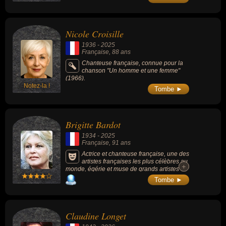
virtuose et énergique qu'elle associait à un
style scénique expressif issu du cabaret.
Nicole Croisille
1936
-
2025
Française
, 88 ans
Chanteuse française, connue pour la
chanson "Un homme et une femme"
(1966).
Notez-la !
Tombe ►
Brigitte Bardot
1934
-
2025
Française
, 91 ans
Actrice et chanteuse française, une des
artistes françaises les plus célèbres au
+
+
monde, égérie et muse de grands artistes de
l'époque, figure féminine des années 1950-
Tombe ►
1970, emblème de l'émancipation des
femmes et de la liberté sexuelle, elle incarne
des rôles de femme libérée, anticonformiste
et parfois fatale. 45 films et + de 70 chansons
Claudine Longet
en près de 21 ans de carrière. Grande
défenseur des droits des animaux, elle crée