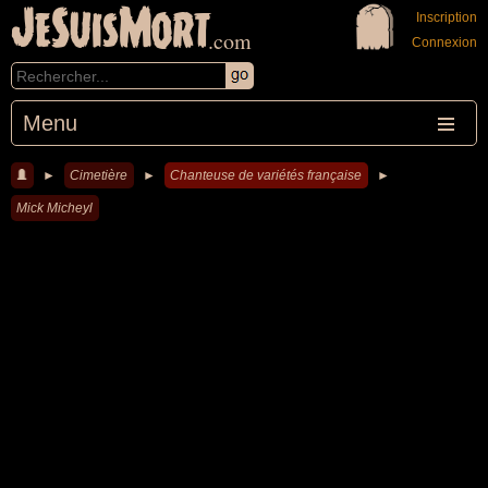
JeSuisMort
Inscription
.com
Connexion
Menu
►
Cimetière
►
Chanteuse de variétés française
►
Mick Micheyl