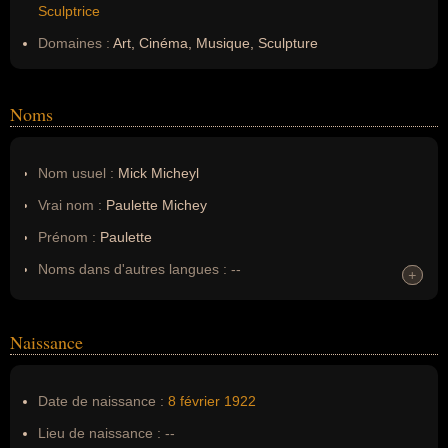
Sculptrice
Domaines :
Art, Cinéma, Musique, Sculpture
Noms
Nom usuel :
Mick Micheyl
Vrai nom :
Paulette Michey
Prénom :
Paulette
Noms dans d'autres langues :
--
+
+
Homonymes :
0
(aucun)
Naissance
Nom de famille :
Michey
Pseudonyme :
--
Date de naissance :
8 février
1922
Surnom :
--
Lieu de naissance :
--