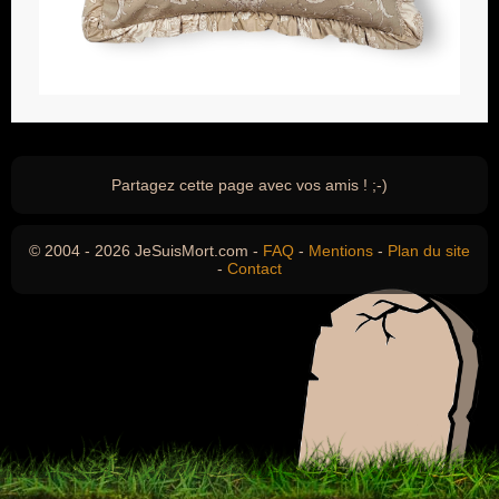
Partagez cette page avec vos amis ! ;-)
© 2004 - 2026 JeSuisMort.com -
FAQ
-
Mentions
-
Plan du site
-
Contact