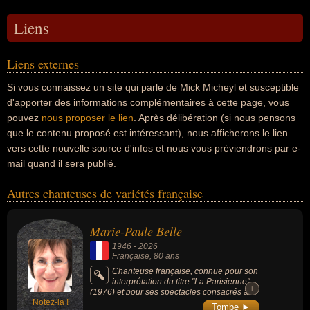
Liens
Liens externes
Si vous connaissez un site qui parle de Mick Micheyl et susceptible
d'apporter des informations complémentaires à cette page, vous
pouvez
nous proposer le lien
. Après délibération (si nous pensons
que le contenu proposé est intéressant), nous afficherons le lien
vers cette nouvelle source d'infos et nous vous préviendrons par e-
mail quand il sera publié.
Autres chanteuses de variétés française
Marie-Paule Belle
1946
-
2026
Française
, 80 ans
Chanteuse française, connue pour son
interprétation du titre "La Parisienne"
+
+
(1976) et pour ses spectacles consacrés à
Notez-la !
Barbara, reconnue pour son jeu de piano
Tombe ►