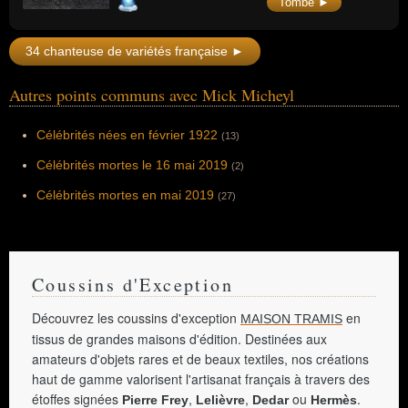
Tombe ►
la France au Concours Eurovision de la
chanson avec le titre "Sentiments songes",
terminant à la 7e place.
34 chanteuse de variétés française ►
Autres points communs avec Mick Micheyl
Célébrités nées en février 1922
(13)
Célébrités mortes le 16 mai 2019
(2)
Célébrités mortes en mai 2019
(27)
Coussins d'Exception
Découvrez les coussins d'exception
en
MAISON TRAMIS
tissus de grandes maisons d'édition. Destinées aux
amateurs d'objets rares et de beaux textiles, nos créations
haut de gamme valorisent l'artisanat français à travers des
étoffes signées
,
,
ou
.
Pierre Frey
Lelièvre
Dedar
Hermès