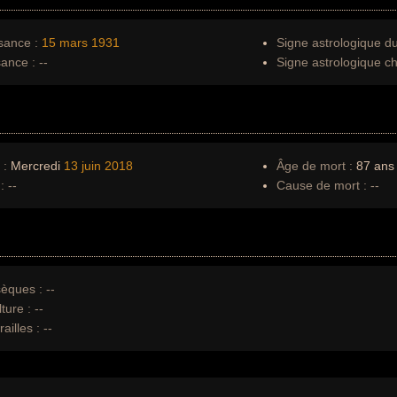
sance :
15 mars
1931
Signe astrologique d
sance :
--
Signe astrologique ch
 :
Mercredi
13 juin
2018
Âge de mort :
87 ans
:
--
Cause de mort :
--
èques :
--
ture :
--
ailles :
--