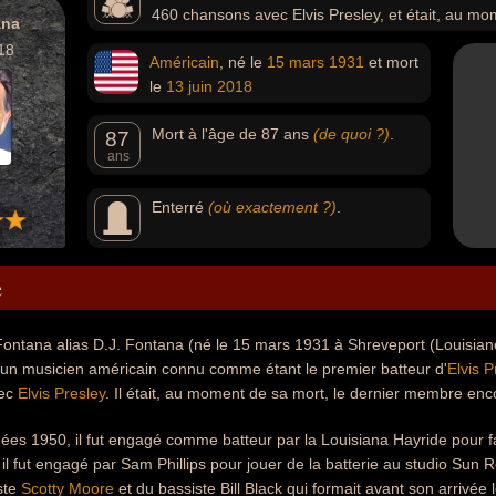
460 chansons avec Elvis Presley, et était, au m
ana
encore vivant du groupe d’Elvis Presley.
18
Américain
, né le
15 mars
1931
et mort
le
13 juin
2018
Mort à l'âge de 87 ans
(de quoi ?)
.
87
ans
Enterré
(où exactement ?)
.
e
ntana alias D.J. Fontana (né le 15 mars 1931 à Shreveport (Louisiane)
 un musicien américain connu comme étant le premier batteur d'
Elvis P
vec
Elvis Presley
. Il était, au moment de sa mort, le dernier membre enc
es 1950, il fut engagé comme batteur par la Louisiana Hayride pour fa
il fut engagé par Sam Phillips pour jouer de la batterie au studio S
iste
Scotty Moore
et du bassiste Bill Black qui formait avant son arrivé