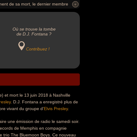
oment de sa mort, le dernier membre
+
+
Où se trouve la tombe
de D.J. Fontana ?
Contribuez !
 et mort le 13 juin 2018 à Nashville
resley
. D.J. Fontana a enregistré plus de
ore vivant du groupe d’
Elvis Presley
.
ire une émission de radio le samedi soir.
un Records de Memphis en compagnie
e le trio The Bluemoon Boys. Ce nouveau