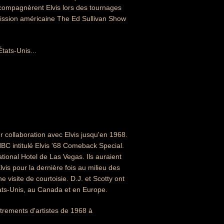
ccompagnèrent Elvis lors des tournages
'émission américaine The Ed Sullivan Show
tats-Unis...
r collaboration avec Elvis jusqu'en 1968.
NBC intitulé Elvis '68 Comeback Special.
ional Hotel de Las Vegas. Ils auraient
lvis pour la dernière fois au milieu des
visite de courtoisie. D.J. et Scotty ont
ats-Unis, au Canada et en Europe.
strements d'artistes de 1968 à