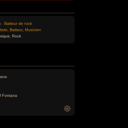
 :
Batteur de rock
tiste
,
Batteur
,
Musicien
sique, Rock
tana
J Fontana
+
+