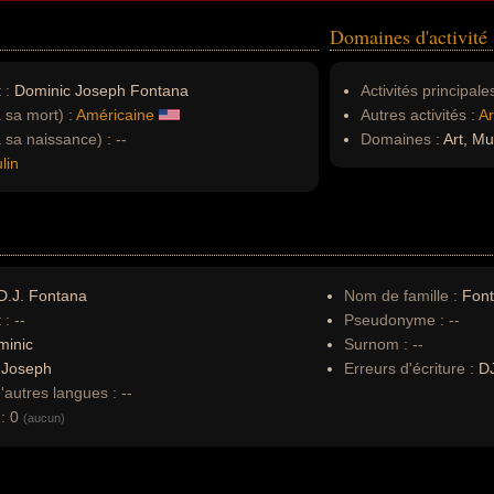
Domaines d'activité
 :
Dominic Joseph Fontana
Activités principales
à sa mort) :
Américaine
Autres activités :
Ar
à sa naissance) :
--
Domaines :
Art, Mu
lin
D.J. Fontana
Nom de famille :
Fon
 :
--
Pseudonyme :
--
minic
Surnom :
--
:
Joseph
Erreurs d'écriture :
D
autres langues :
--
:
0
(aucun)