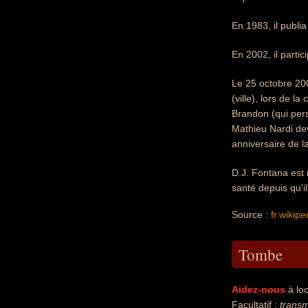
En 1983, il publi
En 2002, il parti
Le 25 octobre 20
(ville), lors de l
Brandon (qui pers
Mathieu Nardi dev
anniversaire de l
D.J. Fontana est 
santé depuis qu'i
Source :
fr.wikipe
Tombe
Aidez-nous
à loc
Facultatif :
transm