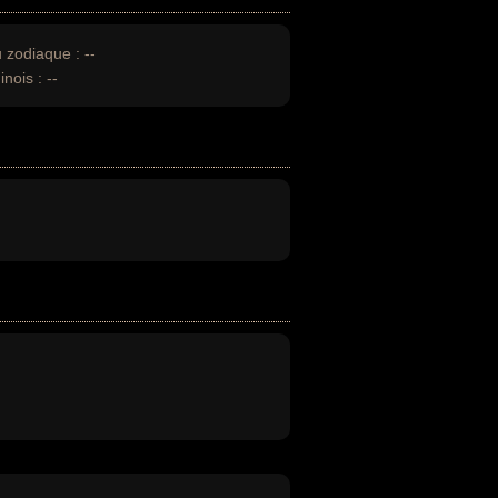
u zodiaque :
--
inois :
--