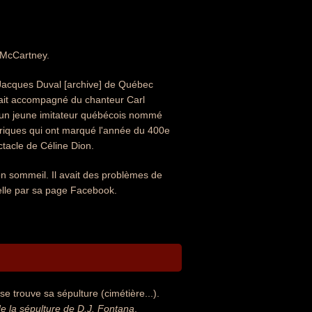
l McCartney.
 Jacques Duval [archive] de Québec
l était accompagné du chanteur Carl
ec un jeune imitateur québécois nommé
toriques qui ont marqué l'année du 400e
ctacle de Céline Dion.
on sommeil. Il avait des problèmes de
velle par sa page Facebook.
e trouve sa sépulture (cimétière...).
 la sépulture de D.J. Fontana
.