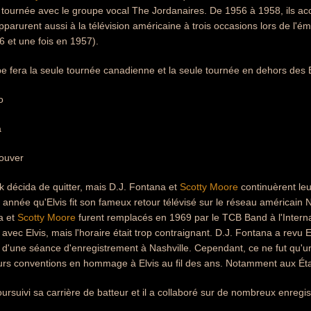
 tournée avec le groupe vocal The Jordanaires. De 1956 à 1958, ils a
 apparurent aussi à la télévision américaine à trois occasions lors de l
6 et une fois en 1957).
e fera la seule tournée canadienne et la seule tournée en dehors des É
o
a
ouver
ck décida de quitter, mais D.J. Fontana et
Scotty Moore
continuèrent leu
année qu'Elvis fit son fameux retour télévisé sur le réseau américain 
a et
Scotty Moore
furent remplacés en 1969 par le TCB Band à l'Internat
avec Elvis, mais l'horaire était trop contraignant. D.J. Fontana a revu E
d'une séance d'enregistrement à Nashville. Cependant, ce ne fut qu'une 
ieurs conventions en hommage à Elvis au fil des ans. Notamment aux Ét
ursuivi sa carrière de batteur et il a collaboré sur de nombreux enregi