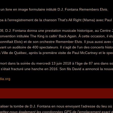
a un livre en image formulaire intitulé D.J. Fontana Remembers Elvis.
cipa à l'enregistrement de la chanson That's All Right (Mama) avec Pau
08, D.J. Fontana donna une prestation musicale historique, au Centre
a convention intitulée The King is callin' Back Again. À cette occasion, i
onnifiait Elvis) et de son orchestre Remember Elvis. Il joua aussi av
ant un auditoire de 400 spectateurs. Il s'agit de l'un des concerts his
a Ville de Québec, après la première visite de Paul McCartney et le spe
mort dans la soirée du mercredi 13 juin 2018 à l'âge de 87 ans dans s
l s'était fracturé une hanche en 2016. Son fils David a annoncé la nou
dia.org
aliser la tombe de D.J. Fontana en nous envoyant l'adresse du lieu où s
ettez-nous également les coordonnées GPS de l'emplacement exact de