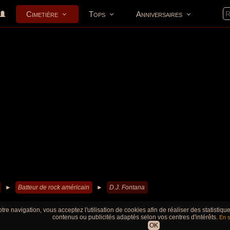
Cimetière
Tops
Anniversaires
►
Batteur de rock américain
►
D.J. Fontana
tre navigation, vous acceptez l'utilisation de cookies afin de réaliser des statistiq
contenus ou publicités adaptés selon vos centres d'intérêts.
En s
OK