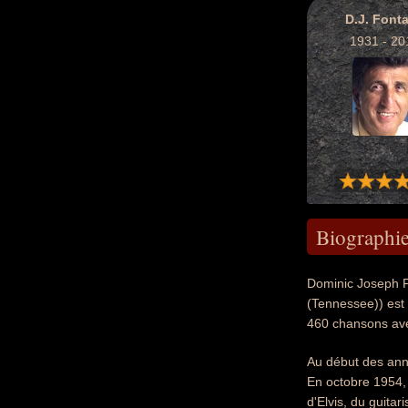
D.J. Font
1931 - 20
Biographi
Dominic Joseph Fo
(Tennessee)) est
460 chansons a
Au début des anné
En octobre 1954, 
d'Elvis, du guitar