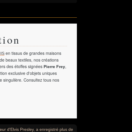
tion
en tissus de grandes maisons
IS
de beaux textiles, nos créations
vers des étoffes signées
,
Pierre Frey
tion exclusive d'objets uniques
e singulière. Consultez tous nos
ur d'Elvis Presley, a enregistré plus de