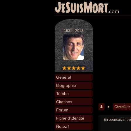
JeSuisMort
.com
1931 - 2018
Général
Biographie
Tombe
Citations
►
Cimetière
Forum
Fiche d'identité
En poursuivant vo
Notez !