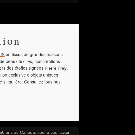
tion
en tissus de grandes maisons
IS
de beaux textiles, nos créations
vers des étoffes signées
,
Pierre Frey
tion exclusive d'objets uniques
e singulière. Consultez tous nos
 50 ans au Canada, connu pour avoir