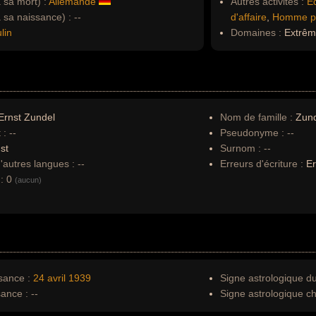
à sa mort) :
Allemande
Autres activités :
Éd
à sa naissance) :
--
d'affaire
,
Homme po
lin
Domaines :
Extrême
Ernst Zundel
Nom de famille :
Zun
 :
--
Pseudonyme :
--
st
Surnom :
--
autres langues :
--
Erreurs d'écriture :
Er
:
0
(aucun)
sance :
24 avril
1939
Signe astrologique d
sance :
--
Signe astrologique ch