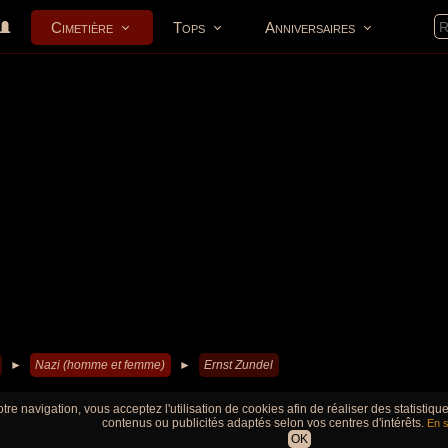
Cimetière
Tops
Anniversaires
►
Nazi (homme et femme)
►
Ernst Zundel
tre navigation, vous acceptez l'utilisation de cookies afin de réaliser des statistiq
contenus ou publicités adaptés selon vos centres d'intérêts.
En s
OK