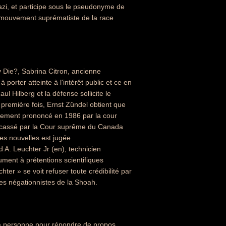
azi, et participe sous le pseudonyme de
du mouvement suprématiste de la race
ly Die?, Sabrina Citron, ancienne
porter atteinte à l'intérêt public et ce en
l Hilberg et la défense sollicite le
remière fois, Ernst Zündel obtient que
ugement prononcé en 1986 par la cour
st cassé par la Cour suprême du Canada
ses nouvelles est jugée
d A. Leuchter Jr (en), technicien
ument à prétentions scientifiques
ter » se voit refuser toute crédibilité par
des négationnistes de la Shoah.
la personne pour répondre de propos