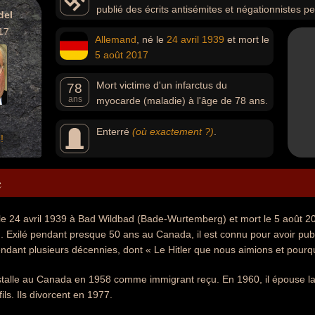
publié des écrits antisémites et négationnistes p
del
Hitler que nous aimions et pourquoi ».
17
Allemand
, né le
24 avril
1939
et mort le
5 août
2017
Mort victime d'un infarctus du
78
ans
myocarde (maladie) à l'âge de 78 ans.
Enterré
(où exactement ?)
.
!
e
le 24 avril 1939 à Bad Wildbad (Bade-Wurtemberg) et mort le 5 août 20
 Exilé pendant presque 50 ans au Canada, il est connu pour avoir publi
ndant plusieurs décennies, dont « Le Hitler que nous aimions et pourqu
nstalle au Canada en 1958 comme immigrant reçu. En 1960, il épouse 
fils. Ils divorcent en 1977.