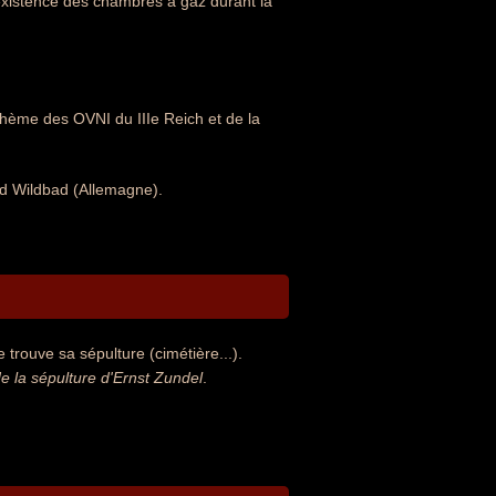
l'existence des chambres à gaz durant la
.
thème des OVNI du IIIe Reich et de la
ad Wildbad (Allemagne).
 trouve sa sépulture (cimétière...).
 la sépulture d'Ernst Zundel
.