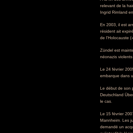
relevant de la hai
Ingrid Rimland en
En 2003, il est a
résident ait exp
de l'Holocauste (
Zündel est maint
néonazis violents
Le 24 février 2005
embarque dans un 
Le début de son 
Deutschland Über 
le cas.
Le 15 février 200
Mannheim. Les jug
demandé un acquit