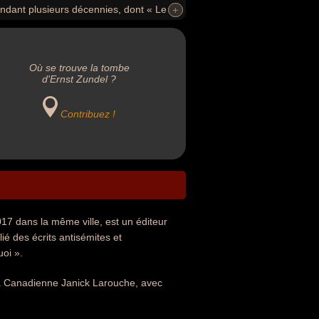
endant plusieurs décennies, dont « Le
+
+
Où se trouve la tombe
d'Ernst Zundel ?
Contribuez !
17 dans la même ville, est un éditeur
é des écrits antisémites et
oi ».
la Canadienne Janick Larouche, avec