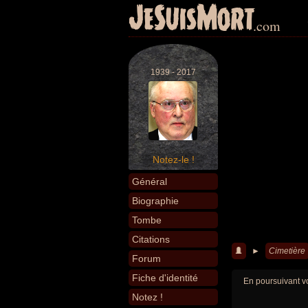
JeSuisMort
.com
1939 - 2017
Notez-le !
Général
Biographie
Tombe
Citations
►
Cimetière
Forum
Fiche d'identité
En poursuivant vo
Notez !