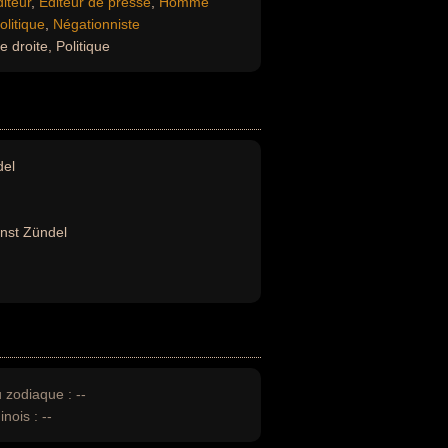
iteur
,
Éditeur de presse
,
Homme
litique
,
Négationniste
 droite, Politique
del
nst Zündel
u zodiaque :
--
inois :
--