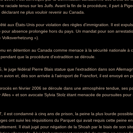
ne raciale tenus sur les Juifs. Avant la fin de la procédure, il part à 
 déclarant ne plus vouloir revenir au Canada.
rrêté aux États-Unis pour violation des règles d'immigration. Il est exp
iré pour absence prolongée hors du pays. Un mandat pour son arrestati
« Volksverhetzung »).
enu en détention au Canada comme menace à la sécurité nationale à c
 pendant que la procédure d'extradition se déroule.
, le juge fédéral Pierre Blais statue que l'extradition dans son Allemagn
avion et, dès son arrivée à l'aéroport de Francfort, il est envoyé en p
procès en février 2006 se déroule dans une atmosphère tendue, ses pa
Alles » et son avocate Sylvia Stolz étant menacée de poursuites pour 
7, il est condamné à cinq ans de prison, la peine la plus lourde possible
es ont suivi les réquisitions du Parquet qui avait requis cette peine en
tement. Il était jugé pour négation de la Shoah par le biais de son sit