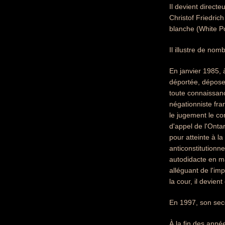
Il devient direct
Christof Friedric
blanche (White P
Il illustre de no
En janvier 1985, 
déportée, dépose p
toute connaissance
négationniste fra
le jugement le c
d'appel de l'Onta
pour atteinte à l
anticonstitutionn
autodidacte en ma
alléguant de l'imp
la cour, il devie
En 1997, son seco
À la fin des ann