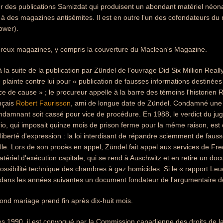
eur des publications Samizdat qui produisent un abondant matériel néon
h à des magazines antisémites. Il est en outre l'un des cofondateurs 
ower).
mbreux magazines, y compris la couverture du Maclean's Magazine.
à la suite de la publication par Zündel de l'ouvrage Did Six Million Real
lainte contre lui pour « publication de fausses informations destinées à 
 de cause » ; le procureur appelle à la barre des témoins l'historien Rau
nçais
Robert Faurisson
, ami de longue date de Zündel. Condamné une p
ondamnant soit cassé pour vice de procédure. En 1988, le verdict du j
rio, qui imposait quinze mois de prison ferme pour la même raison, e
a liberté d'expression : la loi interdisant de répandre sciemment de faus
elle. Lors de son procès en appel, Zündel fait appel aux services de Fre
tériel d'exécution capitale, qui se rend à Auschwitz et en retire un doc
ossibilité technique des chambres à gaz homicides. Si le « rapport Leuch
nt dans les années suivantes un document fondateur de l'argumentaire 
nd mariage prend fin après dix-huit mois.
ées 1990, il est convoqué par la Commission canadienne des droits de 