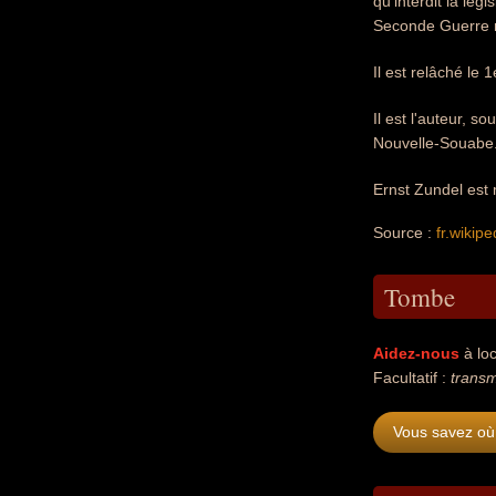
qu'interdit la lé
Seconde Guerre mo
Il est relâché le 
Il est l'auteur, 
Nouvelle-Souabe
Ernst Zundel est
Source :
fr.wikipe
Tombe
Aidez-nous
à loc
Facultatif :
transm
Vous savez où 