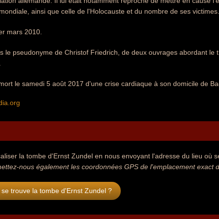
gislation allemande. Il lui était notamment reproché de mettre en cause 
ndiale, ainsi que celle de l'Holocauste et du nombre de ses victimes
1er mars 2010.
sous le pseudonyme de Christof Friedrich, de deux ouvrages abordant le 
.
 mort le samedi 5 août 2017 d'une crise cardiaque à son domicile de B
dia.org
aliser la tombe d'Ernst Zundel en nous envoyant l'adresse du lieu où se
ettez-nous également les coordonnées GPS de l'emplacement exact de
se trouve la tombe d'Ernst Zundel ?