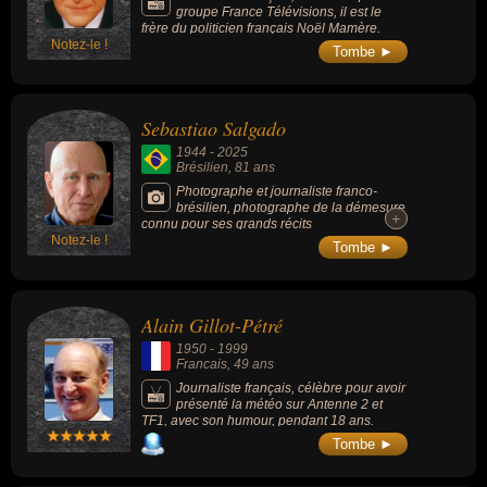
groupe France Télévisions, il est le
frère du politicien français Noël Mamère.
Notez-le !
Tombe ►
Sebastiao Salgado
1944
-
2025
Brésilien
, 81 ans
Photographe et journaliste franco-
brésilien, photographe de la démesure
+
+
connu pour ses grands récits
Notez-le !
photographiques en noir et blanc, il était l’un
Tombe ►
des derniers héritiers de la photographie
humaniste.
Alain Gillot-Pétré
1950
-
1999
Francais
, 49 ans
Journaliste français, célèbre pour avoir
présenté la météo sur Antenne 2 et
TF1, avec son humour, pendant 18 ans.
Tombe ►