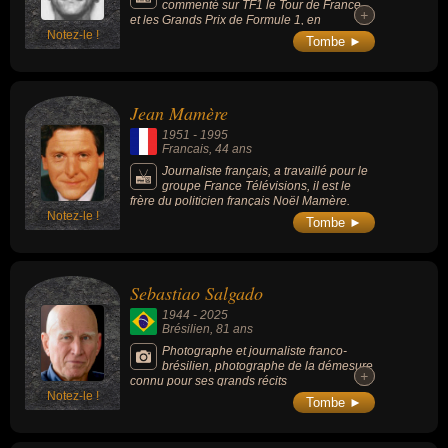
commenté sur TF1 le Tour de France,
+
+
et les Grands Prix de Formule 1, en
Notez-le !
compagnie de José Rosinski et a participé
Tombe ►
aux premières émissions Auto-Moto. Il s'est
engagé ensuite dans diverses compétitions
dont le rallye Paris-Dakar en tant que
copilote. Il a réalisé la traversée du désert du
Jean Mamère
Ténéré à pied, et a écrit « Désert, l'aventure
tout terrain » (1987). Il fut le compagnon de
1951
-
1995
la chanteuse Jeane Manson.
Francais
, 44 ans
Journaliste français, a travaillé pour le
groupe France Télévisions, il est le
frère du politicien français Noël Mamère.
Notez-le !
Tombe ►
Sebastiao Salgado
1944
-
2025
Brésilien
, 81 ans
Photographe et journaliste franco-
brésilien, photographe de la démesure
+
+
connu pour ses grands récits
Notez-le !
photographiques en noir et blanc, il était l’un
Tombe ►
des derniers héritiers de la photographie
humaniste.