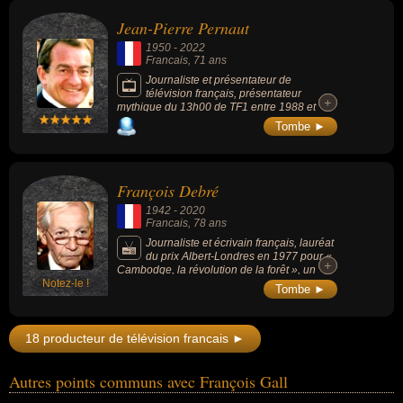
Jean-Pierre Pernaut
1950
-
2022
Francais
, 71 ans
Journaliste et présentateur de
télévision français, présentateur
+
+
mythique du 13h00 de TF1 entre 1988 et
2020, il avait mis les territoires de France sur
Tombe ►
le devant de la scène. Présentateur sur TF1
depuis 1975, il présentait également
l'émission « Combien ça coûte ? » de 1991 à
2010.
François Debré
1942
-
2020
Francais
, 78 ans
Journaliste et écrivain français, lauréat
du prix Albert-Londres en 1977 pour «
+
+
Cambodge, la révolution de la forêt », un
Notez-le !
essai sur les Khmers rouges. Collaborateur
Tombe ►
de plusieurs journaux et chaînes de
télévision, il était le frère aîné de Jean-Louis
Debré et Bernard Debré.
18 producteur de télévision francais ►
Autres points communs avec François Gall