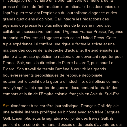
l'investigation et l'écriture en s'orientant vers les métiers de la
presse écrite et de l'information internationale. Les décennies de
l'après-guerre voient l'explosion du journalisme d'agence et des
grands quotidiens d'opinion. Gall intègre les rédactions des
agences de presse les plus influentes de la scène mondiale,
collaborant successivement pour l'Agence France-Presse, l'agence
britannique Reuters et l'agence américaine United Press. Cette
triple expérience lui confère une rigueur factuelle stricte et une
maîtrise des codes de la dépêche d'actualité. Il étend ensuite sa
plume à la presse quotidienne nationale en devenant reporter pour
France-Soir, sous la direction de Pierre Lazareff, puis pour Le
Figaro. Son travail de terrain l'amène à couvrir les grands
bouleversements géopolitiques de l'époque décoloniale,
notamment le conflit de la guerre d'Indochine, où il officie comme
envoyé spécial et reporter de guerre, documentant la réalité des
combats et la fin de l'Empire colonial français en Asie du Sud-Est.
Sim
ultanément à sa carrière journalistique, François Gall déploie
une activité littéraire prolifique en binôme avec son frère Jacques
Gall. Ensemble, sous la signature conjointe des frères Gall, ils
publient une série de romans, d'essais et de récits d'aventures qui