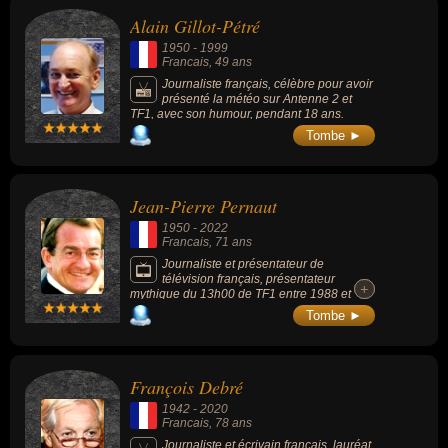
Alain Gillot-Pétré
1950
-
1999
Francais
, 49 ans
Journaliste français, célèbre pour avoir
présenté la météo sur Antenne 2 et
TF1, avec son humour, pendant 18 ans.
Tombe ►
Jean-Pierre Pernaut
1950
-
2022
Francais
, 71 ans
Journaliste et présentateur de
télévision français, présentateur
+
+
mythique du 13h00 de TF1 entre 1988 et
2020, il avait mis les territoires de France sur
Tombe ►
le devant de la scène. Présentateur sur TF1
depuis 1975, il présentait également
l'émission « Combien ça coûte ? » de 1991 à
2010.
François Debré
1942
-
2020
Francais
, 78 ans
Journaliste et écrivain français, lauréat