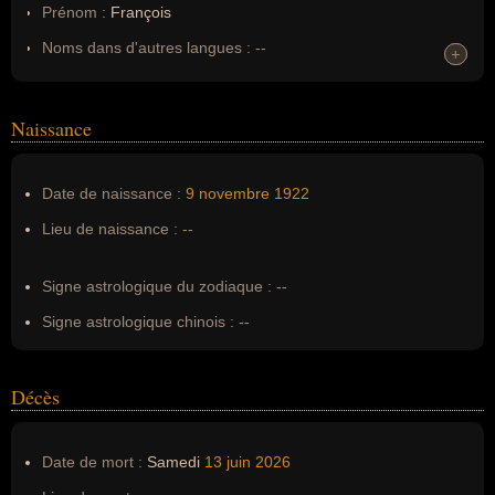
Prénom :
François
Noms dans d'autres langues :
--
+
+
Homonymes :
0
(aucun)
Naissance
Nom de famille :
Gall
Pseudonyme :
--
Date de naissance :
9 novembre
1922
Surnom :
--
Lieu de naissance :
--
Erreurs d'écriture :
--
Signe astrologique du zodiaque :
--
Signe astrologique chinois :
--
Décès
Date de mort :
Samedi
13 juin
2026