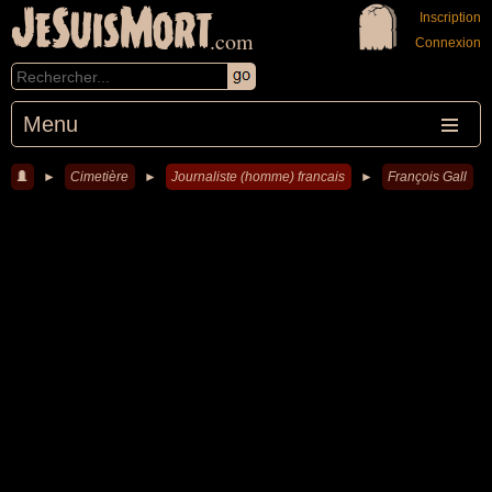
JeSuisMort
Inscription
.com
Connexion
Menu
►
Cimetière
►
Journaliste (homme) francais
►
François Gall