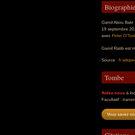
Biographi
Gamil Abou Bakr R
19 septembre 2018
avec
Peter O'Too
Gamil Ratib est m
Source :
fr.wikipe
Tombe
Aidez-nous
à loc
Facultatif :
transm
Vous savez où 