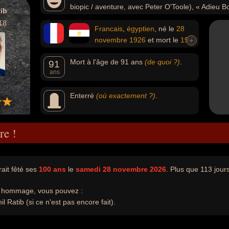
biopic / aventure, avec Peter O'Toole), « Adieu 
ib
nuit » (1995, drame) ou « Un été à La Goulette » (1996).
18
Francais
,
égyptien
, né le
28
novembre
1926
et mort le
19
+
septembre
2018
Mort à l'âge de 91 ans
(de quoi ?)
.
91
ans
Enterré
(où exactement ?)
.
re !
ait fêté ses
100 ans
le
samedi 28 novembre 2026
. Plus que 113 jours
e hommage, vous pouvez :
 Ratib (si ce n'est pas encore fait).