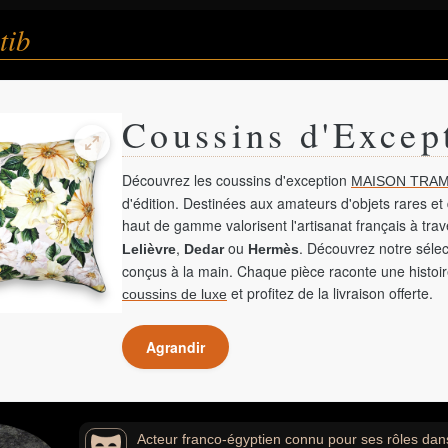
tib
Coussins d'Excep
Découvrez les coussins d'exception
MAISON TRAM
d'édition. Destinées aux amateurs d'objets rares et 
haut de gamme valorisent l'artisanat français à tra
,
ou
. Découvrez notre sélec
Lelièvre
Dedar
Hermès
conçus à la main. Chaque pièce raconte une histoir
et profitez de la livraison offerte.
coussins de luxe
Agrandir
Acteur franco-égyptien connu pour ses rôles dans