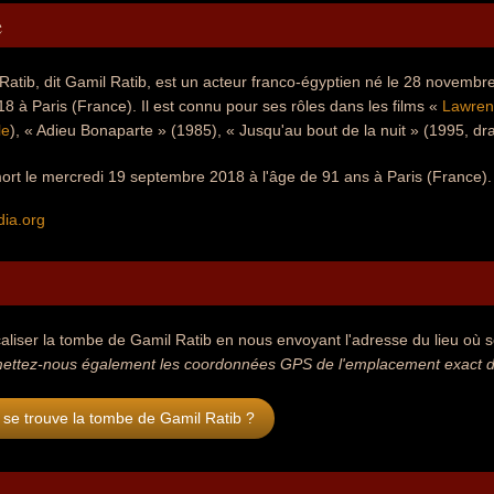
e
atib, dit Gamil Ratib, est un acteur franco-égyptien né le 28 novembre
 à Paris (France). Il est connu pour ses rôles dans les films «
Lawren
le
), « Adieu Bonaparte » (1985), « Jusqu'au bout de la nuit » (1995, d
ort le mercredi 19 septembre 2018 à l'âge de 91 ans à Paris (France).
dia.org
aliser la tombe de Gamil Ratib en nous envoyant l'adresse du lieu où se
ettez-nous également les coordonnées GPS de l'emplacement exact de
se trouve la tombe de Gamil Ratib ?