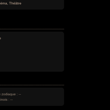
néma, Théâtre
b
u zodiaque :
--
inois :
--