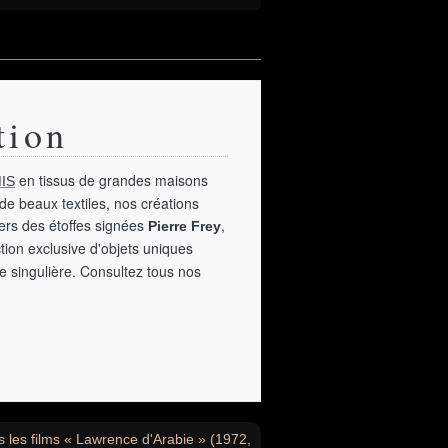
tion
en tissus de grandes maisons
IS
de beaux textiles, nos créations
vers des étoffes signées
,
Pierre Frey
tion exclusive d'objets uniques
e singulière. Consultez tous nos
 les films « Lawrence d'Arabie » (1972,