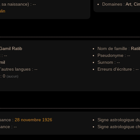
à sa naissance) :
--
Domaines :
Art, Ci
lin
Gamil Ratib
Nom de famille :
Rati
 :
--
Pseudonyme :
--
mil
Surnom :
--
autres langues :
--
Erreurs d'écriture :
--
:
0
(aucun)
sance :
28 novembre
1926
Signe astrologique d
sance :
--
Signe astrologique ch