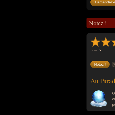
Demandez-
Notez !
5
5
sur
Au Parad
G
e
p