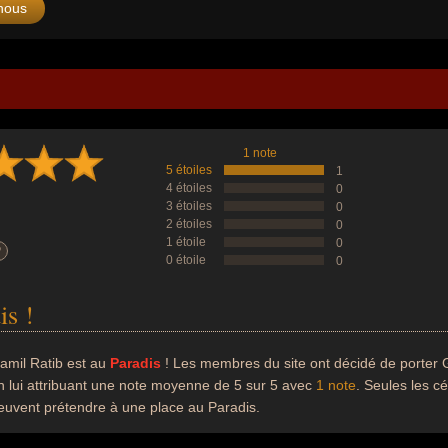
nous
1 note
5 étoiles
1
4 étoiles
0
3 étoiles
0
2 étoiles
0
1 étoile
0
?
0 étoile
0
is !
amil Ratib est au
Paradis
! Les membres du site ont décidé de porter G
n lui attribuant une note moyenne de 5 sur 5 avec
1 note
. Seules les c
euvent prétendre à une place au Paradis.