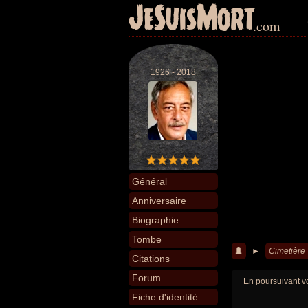
JeSuisMort
.com
1926 - 2018
Général
Anniversaire
Biographie
Tombe
►
Cimetière
Citations
Forum
En poursuivant vo
Fiche d'identité