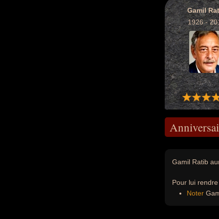
Gamil Rat
1926 - 20
Anniversai
Gamil Ratib aur
Pour lui rendr
Noter
Gamil