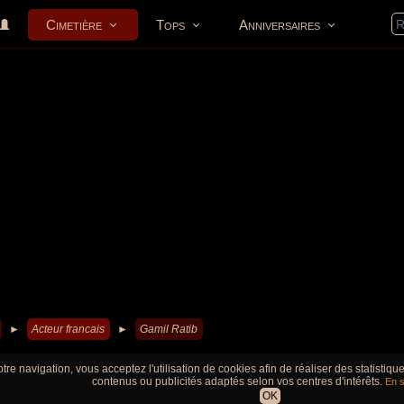
Cimetière
Tops
Anniversaires
►
Acteur francais
►
Gamil Ratib
tre navigation, vous acceptez l'utilisation de cookies afin de réaliser des statistiq
contenus ou publicités adaptés selon vos centres d'intérêts.
En s
OK