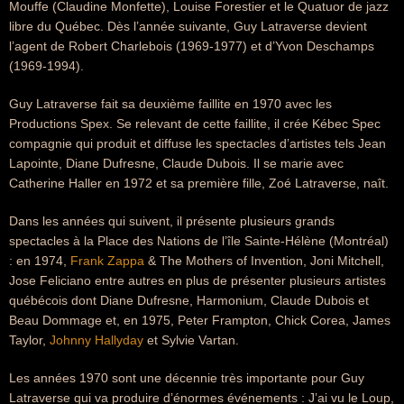
Mouffe (Claudine Monfette), Louise Forestier et le Quatuor de jazz
libre du Québec. Dès l’année suivante, Guy Latraverse devient
l’agent de Robert Charlebois (1969-1977) et d’Yvon Deschamps
(1969-1994).
Guy Latraverse fait sa deuxième faillite en 1970 avec les
Productions Spex. Se relevant de cette faillite, il crée Kébec Spec
compagnie qui produit et diffuse les spectacles d’artistes tels Jean
Lapointe, Diane Dufresne, Claude Dubois. Il se marie avec
Catherine Haller en 1972 et sa première fille, Zoé Latraverse, naît.
Dans les années qui suivent, il présente plusieurs grands
spectacles à la Place des Nations de l’île Sainte-Hélène (Montréal)
: en 1974,
Frank Zappa
& The Mothers of Invention, Joni Mitchell,
Jose Feliciano entre autres en plus de présenter plusieurs artistes
québécois dont Diane Dufresne, Harmonium, Claude Dubois et
Beau Dommage et, en 1975, Peter Frampton, Chick Corea, James
Taylor,
Johnny Hallyday
et Sylvie Vartan.
Les années 1970 sont une décennie très importante pour Guy
Latraverse qui va produire d’énormes événements : J’ai vu le Loup,