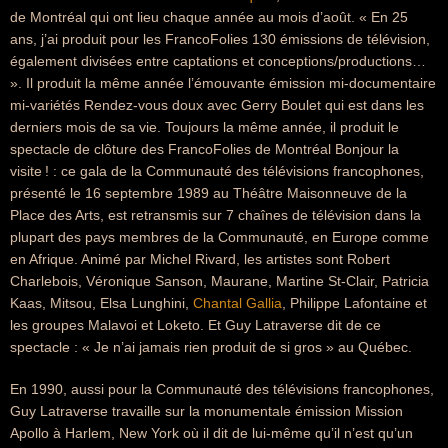
de Montréal qui ont lieu chaque année au mois d’août. « En 25
ans, j’ai produit pour les FrancoFolies 130 émissions de télévision,
également divisées entre captations et conceptions/productions…
». Il produit la même année l’émouvante émission mi-documentaire
mi-variétés Rendez-vous doux avec Gerry Boulet qui est dans les
derniers mois de sa vie. Toujours la même année, il produit le
spectacle de clôture des FrancoFolies de Montréal Bonjour la
visite ! : ce gala de la Communauté des télévisions francophones,
présenté le 16 septembre 1989 au Théâtre Maisonneuve de la
Place des Arts, est retransmis sur 7 chaînes de télévision dans la
plupart des pays membres de la Communauté, en Europe comme
en Afrique. Animé par Michel Rivard, les artistes sont Robert
Charlebois, Véronique Sanson, Maurane, Martine St-Clair, Patricia
Kaas, Mitsou, Elsa Lunghini,
Chantal Gallia
, Philippe Lafontaine et
les groupes Malavoi et Loketo. Et Guy Latraverse dit de ce
spectacle : « Je n’ai jamais rien produit de si gros » au Québec.
En 1990, aussi pour la Communauté des télévisions francophones,
Guy Latraverse travaille sur la monumentale émission Mission
Apollo à Harlem, New York où il dit de lui-même qu’il n’est qu’un