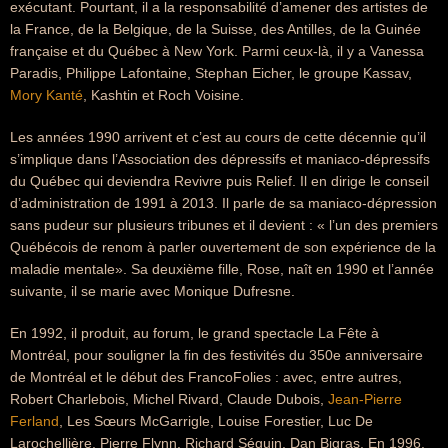
exécutant. Pourtant, il a la responsabilité d’amener des artistes de
la France, de la Belgique, de la Suisse, des Antilles, de la Guinée
française et du Québec à New York. Parmi ceux-là, il y a Vanessa
Paradis, Philippe Lafontaine, Stephan Eicher, le groupe Kassav,
Mory Kanté
, Kashtin et Roch Voisine.
Les années 1990 arrivent et c’est au cours de cette décennie qu’il
s’implique dans l’Association des dépressifs et maniaco-dépressifs
du Québec qui deviendra Revivre puis Relief. Il en dirige le conseil
d’administration de 1991 à 2013. Il parle de sa maniaco-dépression
sans pudeur sur plusieurs tribunes et il devient : « l’un des premiers
Québécois de renom à parler ouvertement de son expérience de la
maladie mentale». Sa deuxième fille, Rose, naît en 1990 et l’année
suivante, il se marie avec Monique Dufresne.
En 1992, il produit, au forum, le grand spectacle La Fête à
Montréal, pour souligner la fin des festivités du 350e anniversaire
de Montréal et le début des FrancoFolies : avec, entre autres,
Robert Charlebois, Michel Rivard, Claude Dubois,
Jean-Pierre
Ferland
, Les Sœurs McGarrigle, Louise Forestier, Luc De
Larochellière, Pierre Flynn, Richard Séguin, Dan Bigras. En 1996,