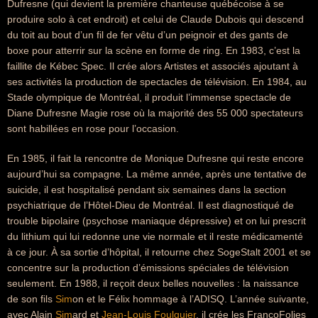
Dufresne (qui devient la première chanteuse québécoise à se
produire solo à cet endroit) et celui de Claude Dubois qui descend
du toit au bout d’un fil de fer vêtu d’un peignoir et des gants de
boxe pour atterrir sur la scène en forme de ring. En 1983, c’est la
faillite de Kébec Spec. Il crée alors Artistes et associés ajoutant à
ses activités la production de spectacles de télévision. En 1984, au
Stade olympique de Montréal, il produit l’immense spectacle de
Diane Dufresne Magie rose où la majorité des 55 000 spectateurs
sont habillées en rose pour l’occasion.
En 1985, il fait la rencontre de Monique Dufresne qui reste encore
aujourd’hui sa compagne. La même année, après une tentative de
suicide, il est hospitalisé pendant six semaines dans la section
psychiatrique de l’Hôtel-Dieu de Montréal. Il est diagnostiqué de
trouble bipolaire (psychose maniaque dépressive) et on lui prescrit
du lithium qui lui redonne une vie normale et il reste médicamenté
à ce jour. À sa sortie d’hôpital, il retourne chez SogeStalt 2001 et se
concentre sur la production d’émissions spéciales de télévision
seulement. En 1988, il reçoit deux belles nouvelles : la naissance
de son fils
Sim
on et le Félix hommage à l’ADISQ. L’année suivante,
avec Alain
Sim
ard et
Jean-Louis Foulquier
, il crée les FrancoFolies