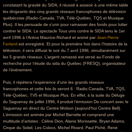
constatant la gravité du SIDA, il réussit à asseoir à une même table
les dirigeants des cinq grands réseaux francophones de télévision
québécoise (Radio-Canada, TVA, Télé-Québec, TQS et Musique
Plus). Il les persuade de s’unir pour ramasser des fonds pour lutter
contrer le SIDA. Le spectacle Tous unis contre le SIDA tenu le 1er
avril 1996 à l’Aréna Maurice-Richard et animé par
Jean-Pierre
Ferland
est enregistré. Et pour la première fois dans l’histoire de la
télévision, il sera diffusé le soir du 7 avril 1996, simultanément sur
les 5 grands réseaux. L’argent ramassé est versé au Fonds de
recherche pour l’étude du sida du Québec (FRESQ), organisateur
de l’événement.
Puis, il répétera l’expérience d’unir les grands réseaux
francophones et cette fois ils seront 6 : Radio-Canada, TVA, TQS,
Télé-Québec, TV5 et Musique Plus. En effet, à la suite du Déluge
du Saguenay de juillet 1996, il produit l’émission De concert avec le
Saguenay en direct du Centre Molson (aujourd’hui Centre Bell).
L’émission est animée par Michel Barrette et comprend une
multitude d’artistes : Céline Dion, Alanis Morissette, Bryan Adams,
Cirque du Soleil, Les Colocs, Michel Rivard, Paul Piché, René