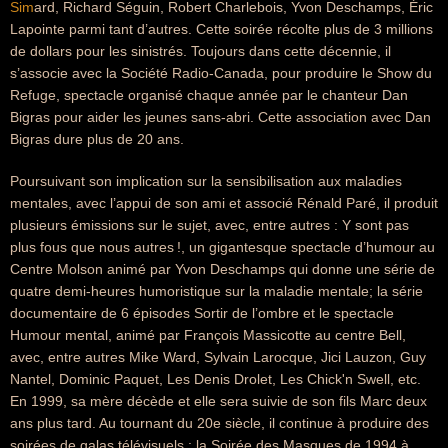
Sim
ard, Richard Séguin, Robert Charlebois, Yvon Deschamps, Éric
Lapointe parmi tant d’autres. Cette soirée récolte plus de 3 millions
de dollars pour les sinistrés. Toujours dans cette décennie, il
s’associe avec la Société Radio-Canada, pour produire le Show du
Refuge, spectacle organisé chaque année par le chanteur Dan
Bigras pour aider les jeunes sans-abri. Cette association avec Dan
Bigras dure plus de 20 ans.
Poursuivant son implication sur la sensibilisation aux maladies
mentales, avec l’appui de son ami et associé Rénald Paré, il produit
plusieurs émissions sur le sujet, avec, entre autres : Y sont pas
plus fous que nous autres !, un gigantesque spectacle d’humour au
Centre Molson animé par Yvon Deschamps qui donne une série de
quatre demi-heures humoristique sur la maladie mentale; la série
documentaire de 6 épisodes Sortir de l’ombre et le spectacle
Humour mental, animé par François Massicotte au centre Bell,
avec, entre autres Mike Ward, Sylvain Larocque, Jici Lauzon, Guy
Nantel, Dominic Paquet, Les Denis Drolet, Les Chick'n Swell, etc.
En 1999, sa mère décède et elle sera suivie de son fils Marc deux
ans plus tard. Au tournant du 20e siècle, il continue à produire des
soirées de galas télévisuels : la Soirée des Masques de 1994 à