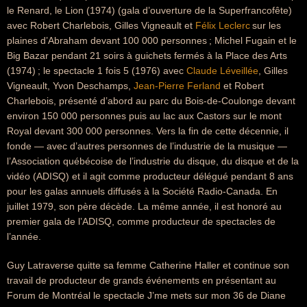
le Renard, le Lion (1974) (gala d’ouverture de la Superfrancofête)
avec Robert Charlebois, Gilles Vigneault et
Félix Leclerc
sur les
plaines d’Abraham devant 100 000 personnes ; Michel Fugain et le
Big Bazar pendant 21 soirs à guichets fermés à la Place des Arts
(1974) ; le spectacle 1 fois 5 (1976) avec
Claude Léveillée
, Gilles
Vigneault, Yvon Deschamps,
Jean-Pierre Ferland
et Robert
Charlebois, présenté d’abord au parc du Bois-de-Coulonge devant
environ 150 000 personnes puis au lac aux Castors sur le mont
Royal devant 300 000 personnes. Vers la fin de cette décennie, il
fonde — avec d’autres personnes de l’industrie de la musique —
l’Association québécoise de l’industrie du disque, du disque et de la
vidéo (ADISQ) et il agit comme producteur délégué pendant 8 ans
pour les galas annuels diffusés à la Société Radio-Canada. En
juillet 1979, son père décède. La même année, il est honoré au
premier gala de l’ADISQ, comme producteur de spectacles de
l’année.
Guy Latraverse quitte sa femme Catherine Haller et continue son
travail de producteur de grands événements en présentant au
Forum de Montréal le spectacle J’me mets sur mon 36 de Diane