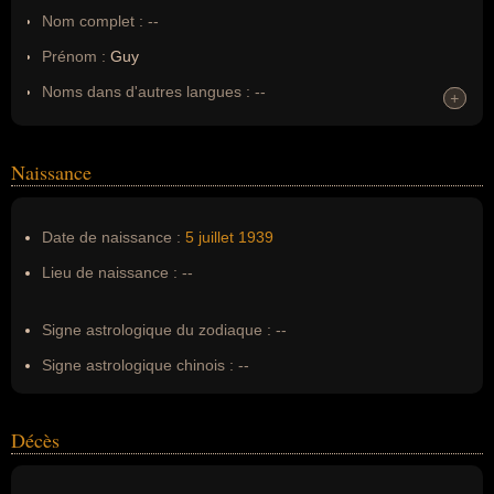
Nom complet :
--
Prénom :
Guy
Noms dans d'autres langues :
--
+
+
Homonymes :
0
(aucun)
Naissance
Nom de famille :
Latraverse
Pseudonyme :
--
Date de naissance :
5 juillet
1939
Surnom :
--
Lieu de naissance :
--
Erreurs d'écriture :
--
Signe astrologique du zodiaque :
--
Signe astrologique chinois :
--
Décès