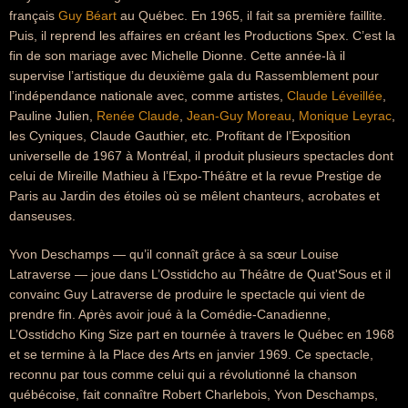
français
Guy Béart
au Québec. En 1965, il fait sa première faillite.
Puis, il reprend les affaires en créant les Productions Spex. C’est la
fin de son mariage avec Michelle Dionne. Cette année-là il
supervise l’artistique du deuxième gala du Rassemblement pour
l’indépendance nationale avec, comme artistes,
Claude Léveillée
,
Pauline Julien,
Renée Claude
,
Jean-Guy Moreau
,
Monique Leyrac
,
les Cyniques, Claude Gauthier, etc. Profitant de l’Exposition
universelle de 1967 à Montréal, il produit plusieurs spectacles dont
celui de Mireille Mathieu à l’Expo-Théâtre et la revue Prestige de
Paris au Jardin des étoiles où se mêlent chanteurs, acrobates et
danseuses.
Yvon Deschamps — qu’il connaît grâce à sa sœur Louise
Latraverse — joue dans L’Osstidcho au Théâtre de Quat'Sous et il
convainc Guy Latraverse de produire le spectacle qui vient de
prendre fin. Après avoir joué à la Comédie-Canadienne,
L’Osstidcho King Size part en tournée à travers le Québec en 1968
et se termine à la Place des Arts en janvier 1969. Ce spectacle,
reconnu par tous comme celui qui a révolutionné la chanson
québécoise, fait connaître Robert Charlebois, Yvon Deschamps,