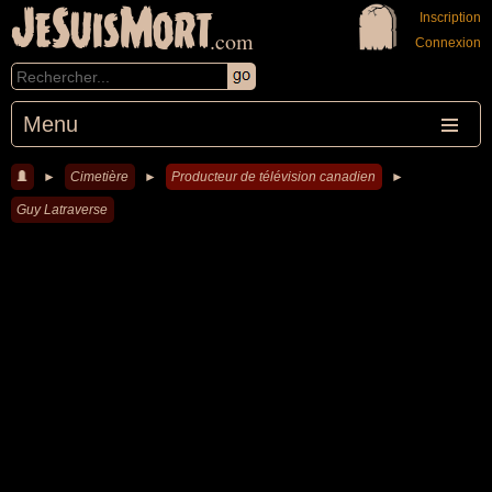
JeSuisMort
Inscription
.com
Connexion
Menu
►
Cimetière
►
Producteur de télévision canadien
►
Guy Latraverse