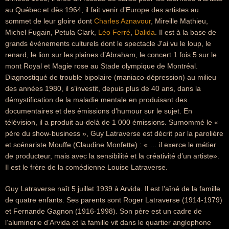
au Québec et dès 1964, il fait venir d’Europe des artistes au
sommet de leur gloire dont
Charles Aznavour
, Mireille Mathieu,
Michel Fugain, Petula Clark,
Léo Ferré
,
Dalida
. Il est à la base de
grands événements culturels dont le spectacle J'ai vu le loup, le
renard, le lion sur les plaines d’Abraham, le concert 1 fois 5 sur le
mont Royal et Magie rose au Stade olympique de Montréal.
Diagnostiqué de trouble bipolaire (maniaco-dépression) au milieu
des années 1980, il s’investit, depuis plus de 40 ans, dans la
démystification de la maladie mentale en produisant des
documentaires et des émissions d’humour sur le sujet. En
télévision, il a produit au-delà de 1 000 émissions. Surnommé le «
père du show-business », Guy Latraverse est décrit par la parolière
et scénariste Mouffe (Claudine Monfette) : « … il exerce le métier
de producteur, mais avec la sensibilité et la créativité d’un artiste».
Il est le frère de la comédienne Louise Latraverse.
Guy Latraverse naît 5 juillet 1939 à Arvida. Il est l’aîné de la famille
de quatre enfants. Ses parents sont Roger Latraverse (1914-1979)
et Fernande Gagnon (1916-1998). Son père est un cadre de
l’aluminerie d’Arvida et la famille vit dans le quartier anglophone