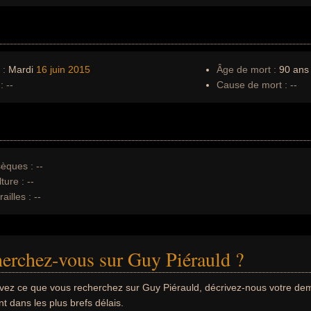
 :
Mardi
16 juin
2015
Âge de mort :
90 ans
:
--
Cause de mort :
--
èques :
--
ture :
--
ailles :
--
erchez-vous sur Guy Piérauld ?
uvez ce que vous recherchez sur Guy Piérauld, décrivez-nous votre d
 dans les plus brefs délais.