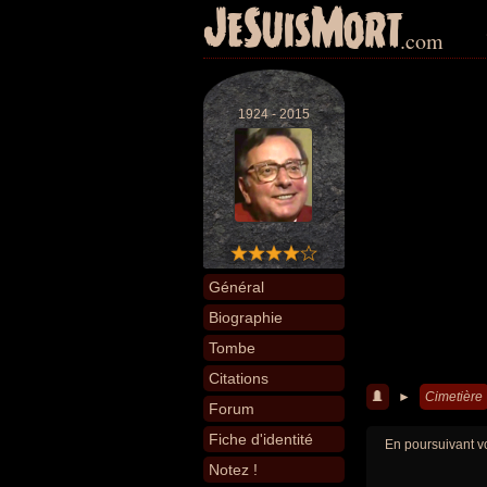
JeSuisMort
.com
1924 - 2015
Général
Biographie
Tombe
Citations
►
Cimetière
Forum
Fiche d'identité
En poursuivant vo
Notez !