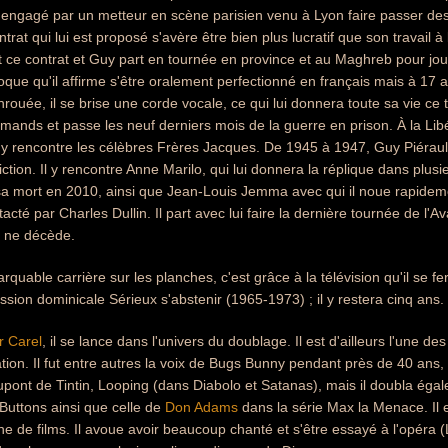
t engagé par un metteur en scène parisien venu à Lyon faire passer des
ntrat qui lui est proposé s'avère être bien plus lucratif que son travail
 ce contrat et Guy part en tournée en province et au Maghreb pour jo
oque qu'il affirme s'être oralement perfectionné en français mais à 17 a
rouée, il se brise une corde vocale, ce qui lui donnera toute sa vie ce ti
lemands et passe les neuf derniers mois de la guerre en prison. À la Lib
 y rencontre les célèbres Frères Jacques. De 1945 à 1947, Guy Piérault
iction. Il y rencontre Anne Marilo, qui lui donnera la réplique dans plu
a mort en 2010, ainsi que Jean-Louis Jemma avec qui il noue rapidement
tacté par Charles Dullin. Il part avec lui faire la dernière tournée de l
i ne décède.
rquable carrière sur les planches, c'est grâce à la télévision qu'il se f
ission dominicale Sérieux s'abstenir (1965-1973) ; il y restera cinq ans.
 Carel
, il se lance dans l'univers du doublage. Il est d'ailleurs l'une d
ion. Il fut entre autres la voix de Bugs Bunny pendant près de 40 ans
pont de Tintin, Looping (dans Diabolo et Satanas), mais il doubla égaleme
Buttons ainsi que celle de
Don Adams
dans la série Max la Menace. Il 
 de films. Il avoue avoir beaucoup chanté et s'être essayé à l'opéra (L'