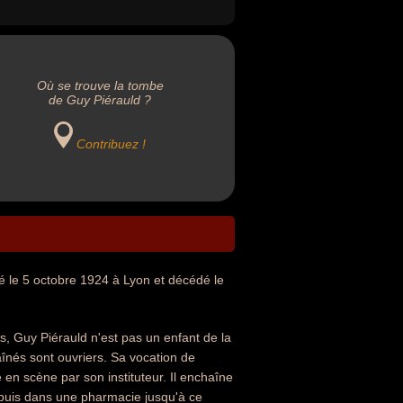
Où se trouve la tombe
de Guy Piérauld ?
Contribuez !
né le 5 octobre 1924 à Lyon et décédé le
s, Guy Piérauld n'est pas un enfant de la
înés sont ouvriers. Sa vocation de
e en scène par son instituteur. Il enchaîne
iet puis dans une pharmacie jusqu'à ce