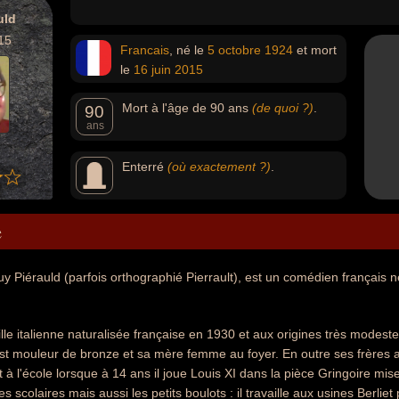
uld
15
Francais
, né le
5 octobre
1924
et mort
le
16 juin
2015
Mort à l'âge de 90 ans
(de quoi ?)
.
90
ans
Enterré
(où exactement ?)
.
e
Guy Piérauld (parfois orthographié Pierrault), est un comédien français 
le italienne naturalisée française en 1930 et aux origines très modeste
est mouleur de bronze et sa mère femme au foyer. En outre ses frères a
 à l'école lorsque à 14 ans il joue Louis XI dans la pièce Gringoire mis
es scolaires mais aussi les petits boulots : il travaille aux usines Berl