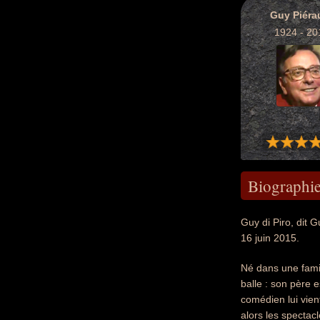
Guy Piéra
1924 - 20
Biographi
Guy di Piro, dit 
16 juin 2015.
Né dans une famil
balle : son père 
comédien lui vient
alors les spectacl