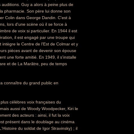
 auditions. Guy a alors à peine plus de
 à la pharmacie. Son père lui donne son
uer Colin dans George Dandin. C'est à
ns, lors d'une scène où il se force à
mbre de voix si particulier. En 1944 il est
ération, il est engagé par une troupe qui
 intègre le Centre de l'Est de Colmar et y
sieurs pièces avant de devenir son épouse
 une forte amitié. En 1949, il s'installe
'Avare et de La Marâtre, peu de temps
era connaître du grand public en
es plus célèbres voix françaises du
, mais aussi de Woody Woodpecker, Kiri le
nt des acteurs : ainsi, il fut la voix
est présent dans le doublage au cinéma
Histoire du soldat de Igor Stravinsky) ; il