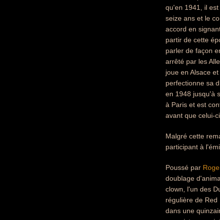
qu'en 1941, il es
seize ans et le co
accord en signant
partir de cette ép
parler de façon en
arrêté par les Al
joue en Alsace et
perfectionne sa d
en 1948 jusqu'à s
à Paris et est con
avant que celui-c
Malgré cette rema
participant à l'ém
Poussé par
Roger
doublage d'animat
clown, l'un des Du
régulière de Red 
dans une quinzaine