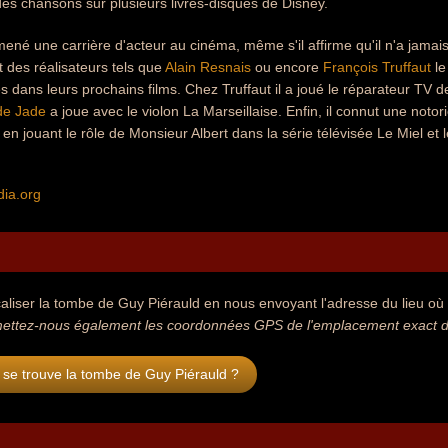
des chansons sur plusieurs livres-disques de Disney.
a mené une carrière d'acteur au cinéma, même s'il affirme qu'il n'a jamai
t des réalisateurs tels que
Alain Resnais
ou encore
François Truffaut
le
s dans leurs prochains films. Chez Truffaut il a joué le réparateur T
de Jade
a joue avec le violon La Marseillaise. Enfin, il connut une notor
n jouant le rôle de Monsieur Albert dans la série télévisée Le Miel et l
dia.org
aliser la tombe de Guy Piérauld en nous envoyant l'adresse du lieu où s
ettez-nous également les coordonnées GPS de l'emplacement exact de
se trouve la tombe de Guy Piérauld ?