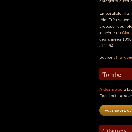
enregistra aussi 
En parallèle, il 
rôle. Très souven
proposer des rôle
la scène ou
Clau
des années 1990 e
et 1994.
Source :
fr.wikipe
Tombe
Aidez-nous
à loc
Facultatif :
transm
Vous savez où 
Citations