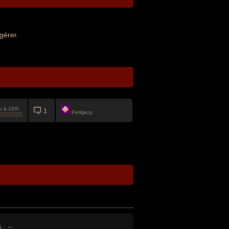
gérer.
u à 10%
1
Petitjacq
 :
--