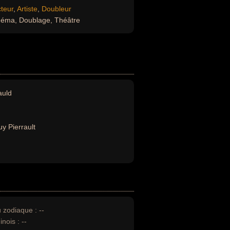
teur
,
Artiste
,
Doubleur
néma, Doublage, Théâtre
auld
y Pierrault
u zodiaque :
--
inois :
--