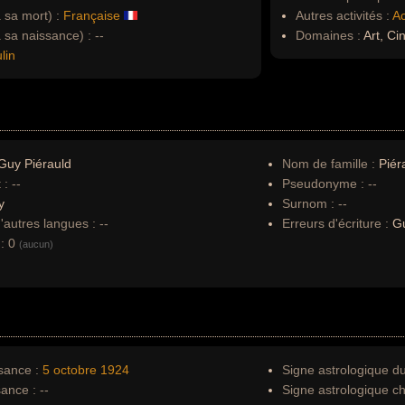
à sa mort) :
Française
Autres activités :
Ac
à sa naissance) :
--
Domaines :
Art, Ci
lin
Guy Piérauld
Nom de famille :
Piér
 :
--
Pseudonyme :
--
y
Surnom :
--
autres langues :
--
Erreurs d'écriture :
Gu
:
0
(aucun)
sance :
5 octobre
1924
Signe astrologique d
sance :
--
Signe astrologique ch