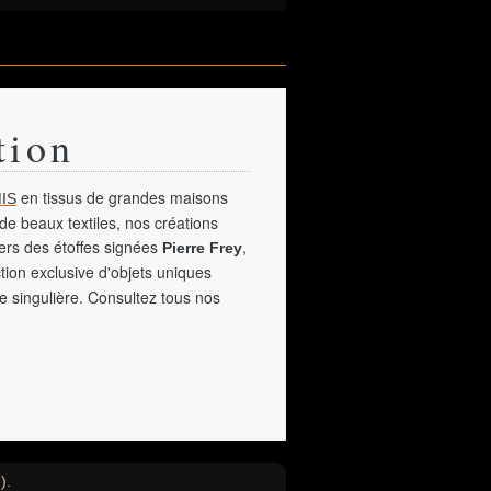
tion
en tissus de grandes maisons
IS
de beaux textiles, nos créations
vers des étoffes signées
,
Pierre Frey
tion exclusive d'objets uniques
e singulière. Consultez tous nos
).