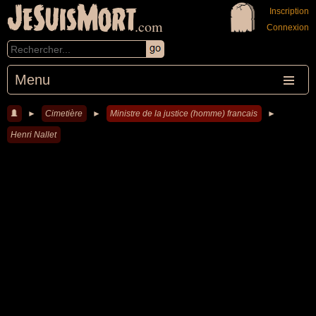
JeSuisMort
Inscription
.com
Connexion
Menu
►
Cimetière
►
Ministre de la justice (homme) francais
►
Henri Nallet