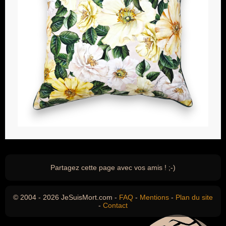
Partagez cette page avec vos amis ! ;-)
© 2004 - 2026 JeSuisMort.com -
FAQ
-
Mentions
-
Plan du site
-
Contact