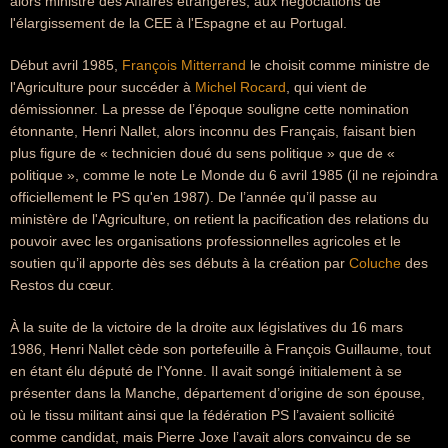
alors ministre des Affaires étrangères, aux négociations de
l'élargissement de la CEE à l'Espagne et au Portugal.
Début avril 1985,
François Mitterrand
le choisit comme ministre de
l'Agriculture pour succéder à
Michel Rocard
, qui vient de
démissionner. La presse de l’époque souligne cette nomination
étonnante, Henri Nallet, alors inconnu des Français, faisant bien
plus figure de « technicien doué du sens politique » que de «
politique », comme le note Le Monde du 6 avril 1985 (il ne rejoindra
officiellement le PS qu'en 1987). De l’année qu’il passe au
ministère de l'Agriculture, on retient la pacification des relations du
pouvoir avec les organisations professionnelles agricoles et le
soutien qu’il apporte dès ses débuts à la création par
Coluche
des
Restos du cœur.
À la suite de la victoire de la droite aux législatives du 16 mars
1986, Henri Nallet cède son portefeuille à François Guillaume, tout
en étant élu député de l'Yonne. Il avait songé initialement à se
présenter dans la Manche, département d’origine de son épouse,
où le tissu militant ainsi que la fédération PS l’avaient sollicité
comme candidat, mais Pierre Joxe l’avait alors convaincu de se