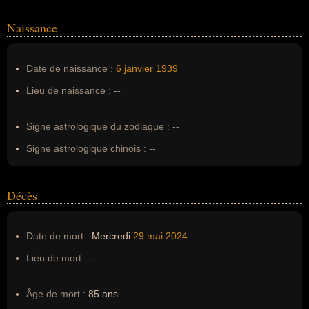
(aucun)
Naissance
Nom de famille :
--
Pseudonyme :
--
Date de naissance :
6 janvier
1939
Surnom :
--
Lieu de naissance :
--
Erreurs d'écriture :
--
Signe astrologique du zodiaque :
--
Signe astrologique chinois :
--
Décès
Date de mort :
Mercredi
29 mai
2024
Lieu de mort :
--
Âge de mort :
85 ans