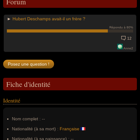
Forum
►
Hubert Deschamps avait-il un frère ?
Répondu à 80%
12
Anne2
Fiche d'identité
Identité
Nom complet :
--
Nationalité (à sa mort) :
Française
Nationalité (à sa naissance) :
--