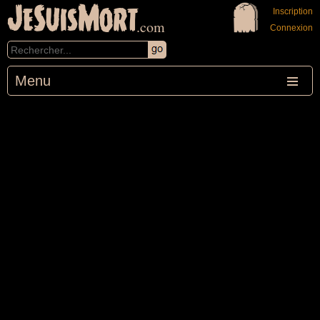
JeSuisMort
Inscription
.com
Connexion
Menu