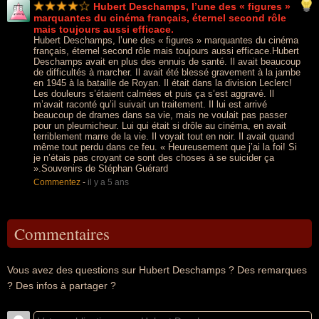
Hubert Deschamps, l’une des « figures »
marquantes du cinéma français, éternel second rôle
mais toujours aussi efficace.
Hubert Deschamps, l’une des « figures » marquantes du cinéma
français, éternel second rôle mais toujours aussi efficace.Hubert
Deschamps avait en plus des ennuis de santé. Il avait beaucoup
de difficultés à marcher. Il avait été blessé gravement à la jambe
en 1945 à la bataille de Royan. Il était dans la division Leclerc!
Les douleurs s’étaient calmées et puis ça s’est aggravé. Il
m’avait raconté qu’il suivait un traitement. Il lui est arrivé
beaucoup de drames dans sa vie, mais ne voulait pas passer
pour un pleurnicheur. Lui qui était si drôle au cinéma, en avait
terriblement marre de la vie. Il voyait tout en noir. Il avait quand
même tout perdu dans ce feu. « Heureusement que j’ai la foi! Si
je n’étais pas croyant ce sont des choses à se suicider ça
».Souvenirs de Stéphan Guérard
Commentez
-
il y a 5 ans
Commentaires
Vous avez des questions sur Hubert Deschamps ? Des remarques
? Des infos à partager ?