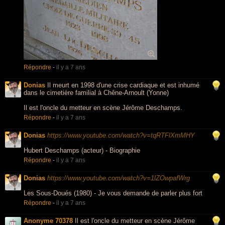
Répondre
-
il y a 7 ans
Donias
Il meurt en 1998 d'une crise cardiaque et est inhumé
dans le cimetière familial à Chêne-Arnoult (Yonne)
Il est l'oncle du metteur en scène Jérôme Deschamps.
Répondre
-
il y a 7 ans
Donias
https://www.youtube.com/watch?v=tqRTFlXmMHY
Hubert Deschamps (acteur) - Biographie
Répondre
-
il y a 7 ans
Donias
https://www.youtube.com/watch?v=1lZOwpafWrg
Les Sous-Doués (1980) - Je vous demande de parler plus fort
Répondre
-
il y a 7 ans
Anonyme 70378
Il est l'oncle du metteur en scène Jérôme