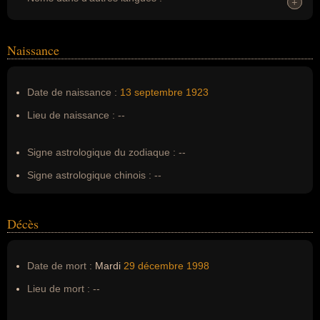
+
+
Homonymes :
0
(aucun)
Naissance
Nom de famille :
Deschamps
Pseudonyme :
--
Date de naissance :
13 septembre
1923
Surnom :
--
Lieu de naissance :
--
Erreurs d'écriture :
--
Signe astrologique du zodiaque :
--
Signe astrologique chinois :
--
Décès
Date de mort :
Mardi
29 décembre
1998
Lieu de mort :
--