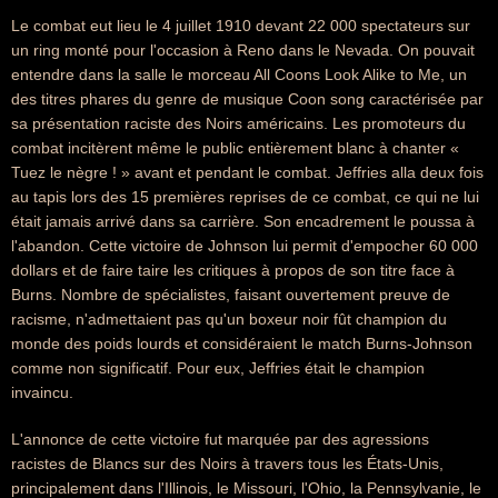
Le combat eut lieu le 4 juillet 1910 devant 22 000 spectateurs sur
un ring monté pour l'occasion à Reno dans le Nevada. On pouvait
entendre dans la salle le morceau All Coons Look Alike to Me, un
des titres phares du genre de musique Coon song caractérisée par
sa présentation raciste des Noirs américains. Les promoteurs du
combat incitèrent même le public entièrement blanc à chanter «
Tuez le nègre ! » avant et pendant le combat. Jeffries alla deux fois
au tapis lors des 15 premières reprises de ce combat, ce qui ne lui
était jamais arrivé dans sa carrière. Son encadrement le poussa à
l'abandon. Cette victoire de Johnson lui permit d'empocher 60 000
dollars et de faire taire les critiques à propos de son titre face à
Burns. Nombre de spécialistes, faisant ouvertement preuve de
racisme, n'admettaient pas qu'un boxeur noir fût champion du
monde des poids lourds et considéraient le match Burns-Johnson
comme non significatif. Pour eux, Jeffries était le champion
invaincu.
L'annonce de cette victoire fut marquée par des agressions
racistes de Blancs sur des Noirs à travers tous les États-Unis,
principalement dans l'Illinois, le Missouri, l'Ohio, la Pennsylvanie, le