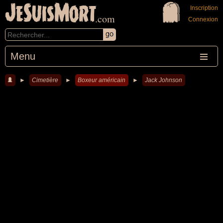
JeSuisMort
Inscription
.com
Connexion
Menu
►
Cimetière
►
Boxeur américain
►
Jack Johnson