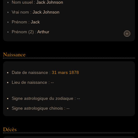
Nom usuel :
Jack Johnson
Vrai nom :
Jack Johnson
Prénom :
Jack
Prénom (2) :
Arthur
+
+
Noms dans d'autres langues :
--
Homonymes :
0
(aucun)
Naissance
Nom de famille :
Johnson
Date de naissance :
31 mars
1878
Pseudonyme :
--
Lieu de naissance :
--
Surnom :
Le géant de Galveston
Erreurs d'écriture :
--
Signe astrologique du zodiaque :
--
Signe astrologique chinois :
--
Décès