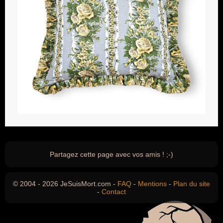
Partagez cette page avec vos amis ! ;-)
© 2004 - 2026 JeSuisMort.com -
FAQ
-
Mentions
-
Plan du site
-
Contact