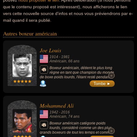
pouvez
nous proposer le lien
. Après délibération (si nous pensons
que le contenu proposé est intéressant), nous afficherons le lien
vers cette nouvelle source d'infos et nous vous préviendrons par e-
mail quand il sera publié.
Autres boxeur américain
Joe Louis
1914
-
1981
Américain
, 66 ans
Boxeur américain, détient le plus long
règne en tant que champion du monde
+
+
de boxe poids lourds, l'étant resté pendant
11 ans et 8 mois. Il est considéré comme le
Tombe ►
plus gros puncheur de l'histoire de la boxe
selon Ring Magazine dans un classement
établi en 2003.
Mohammed Ali
1942
-
2016
Américain
, 74 ans
Boxeur américain catégorie poids
lourds, considéré comme un des plus
+
+
grands boxeurs de tout les temps et comme
une icône culturelle grâce à son