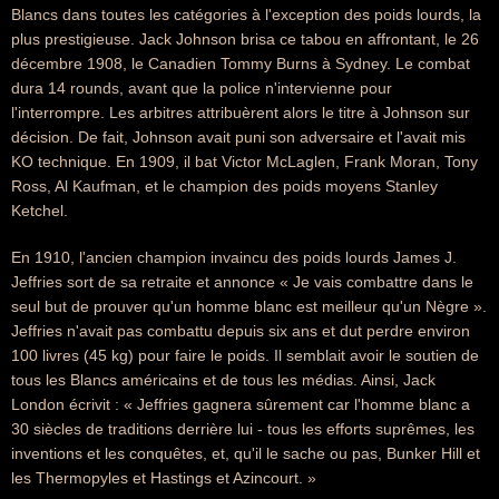
Blancs dans toutes les catégories à l'exception des poids lourds, la
plus prestigieuse. Jack Johnson brisa ce tabou en affrontant, le 26
décembre 1908, le Canadien Tommy Burns à Sydney. Le combat
dura 14 rounds, avant que la police n'intervienne pour
l'interrompre. Les arbitres attribuèrent alors le titre à Johnson sur
décision. De fait, Johnson avait puni son adversaire et l'avait mis
KO technique. En 1909, il bat Victor McLaglen, Frank Moran, Tony
Ross, Al Kaufman, et le champion des poids moyens Stanley
Ketchel.
En 1910, l'ancien champion invaincu des poids lourds James J.
Jeffries sort de sa retraite et annonce « Je vais combattre dans le
seul but de prouver qu'un homme blanc est meilleur qu'un Nègre ».
Jeffries n'avait pas combattu depuis six ans et dut perdre environ
100 livres (45 kg) pour faire le poids. Il semblait avoir le soutien de
tous les Blancs américains et de tous les médias. Ainsi, Jack
London écrivit : « Jeffries gagnera sûrement car l'homme blanc a
30 siècles de traditions derrière lui - tous les efforts suprêmes, les
inventions et les conquêtes, et, qu'il le sache ou pas, Bunker Hill et
les Thermopyles et Hastings et Azincourt. »