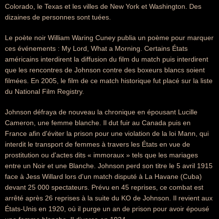
Colorado, le Texas et les villes de New York et Washington. Des
dizaines de personnes sont tuées.
Le poète noir William Waring Cuney publia un poème pour marquer
ces événements : My Lord, What a Morning. Certains États
américains interdirent la diffusion du film du match puis interdirent
que les rencontres de Johnson contre des boxeurs blancs soient
filmées. En 2005, le film de ce match historique fut placé sur la liste
du National Film Registry.
Johnson défraya de nouveau la chronique en épousant Lucille
Cameron, une femme blanche. Il dut fuir au Canada puis en
France afin d'éviter la prison pour une violation de la loi Mann, qui
interdit le transport de femmes à travers les États en vue de
prostitution ou d'actes dits « immoraux » tels que les mariages
entre un Noir et une Blanche. Johnson perd son titre le 5 avril 1915
face à Jess Willard lors d'un match disputé à La Havane (Cuba)
devant 25 000 spectateurs. Prévu en 45 reprises, ce combat est
arrêté après 26 reprises à la suite du KO de Johnson. Il revient aux
États-Unis en 1920, où il purge un an de prison pour avoir épousé