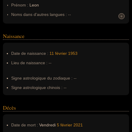
Prénom :
Leon
Noms dans d'autres langues :
--
+
+
Homonymes :
0
(aucun)
Naissance
Nom de famille :
Spinks
Pseudonyme :
--
Date de naissance :
11 février
1953
Surnom :
Neon Leon
Lieu de naissance :
--
Erreurs d'écriture :
--
Signe astrologique du zodiaque :
--
Signe astrologique chinois :
--
Décès
Date de mort :
Vendredi
5 février
2021