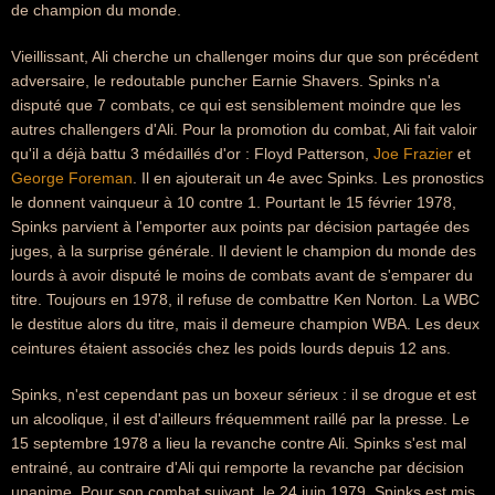
de champion du monde.
Vieillissant, Ali cherche un challenger moins dur que son précédent
adversaire, le redoutable puncher Earnie Shavers. Spinks n'a
disputé que 7 combats, ce qui est sensiblement moindre que les
autres challengers d'Ali. Pour la promotion du combat, Ali fait valoir
qu'il a déjà battu 3 médaillés d'or : Floyd Patterson,
Joe Frazier
et
George Foreman
. Il en ajouterait un 4e avec Spinks. Les pronostics
le donnent vainqueur à 10 contre 1. Pourtant le 15 février 1978,
Spinks parvient à l'emporter aux points par décision partagée des
juges, à la surprise générale. Il devient le champion du monde des
lourds à avoir disputé le moins de combats avant de s'emparer du
titre. Toujours en 1978, il refuse de combattre Ken Norton. La WBC
le destitue alors du titre, mais il demeure champion WBA. Les deux
ceintures étaient associés chez les poids lourds depuis 12 ans.
Spinks, n'est cependant pas un boxeur sérieux : il se drogue et est
un alcoolique, il est d'ailleurs fréquemment raillé par la presse. Le
15 septembre 1978 a lieu la revanche contre Ali. Spinks s'est mal
entrainé, au contraire d'Ali qui remporte la revanche par décision
unanime. Pour son combat suivant, le 24 juin 1979, Spinks est mis