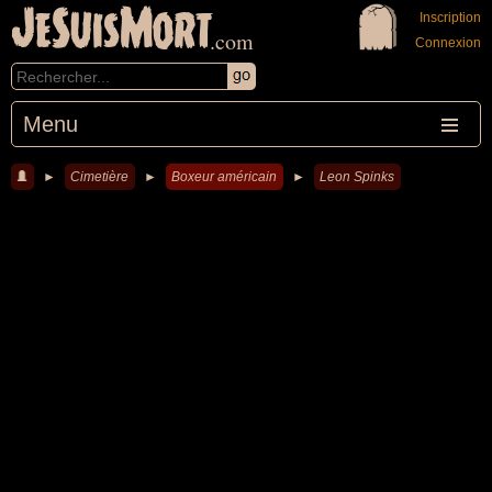
JeSuisMort
Inscription
.com
Connexion
Menu
►
Cimetière
►
Boxeur américain
►
Leon Spinks