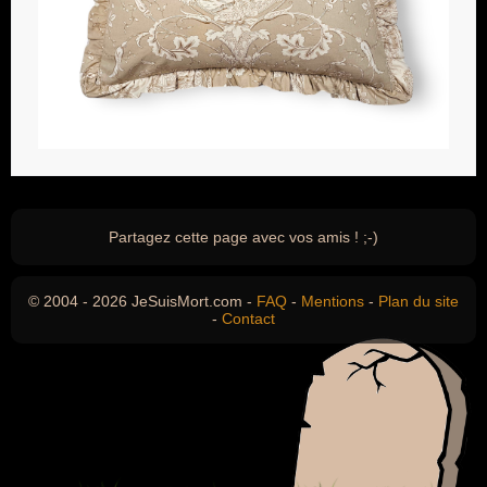
Partagez cette page avec vos amis ! ;-)
© 2004 - 2026 JeSuisMort.com -
FAQ
-
Mentions
-
Plan du site
-
Contact