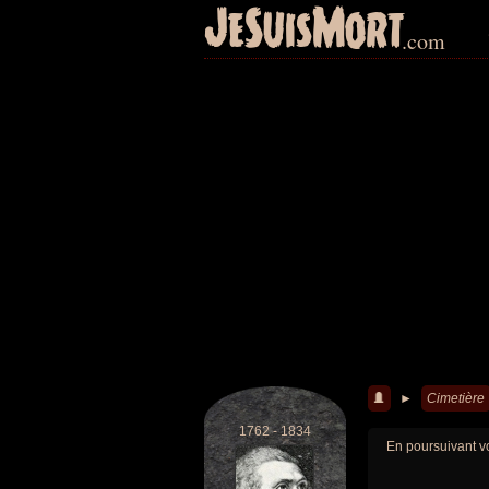
JeSuisMort
.com
►
Cimetière
1762 - 1834
En poursuivant vo