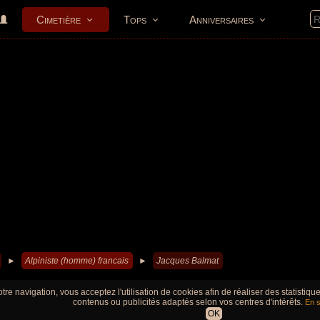
Cimetière
Tops
Anniversaires
►
Alpiniste (homme) francais
►
Jacques Balmat
tre navigation, vous acceptez l'utilisation de cookies afin de réaliser des statistiq
contenus ou publicités adaptés selon vos centres d'intérêts.
En s
OK