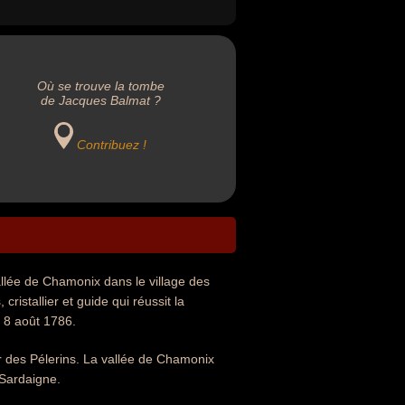
Où se trouve la tombe
de Jacques Balmat ?
Contribuez !
llée de Chamonix dans le village des
ristallier et guide qui réussit la
 8 août 1786.
er des Pélerins. La vallée de Chamonix
Sardaigne.