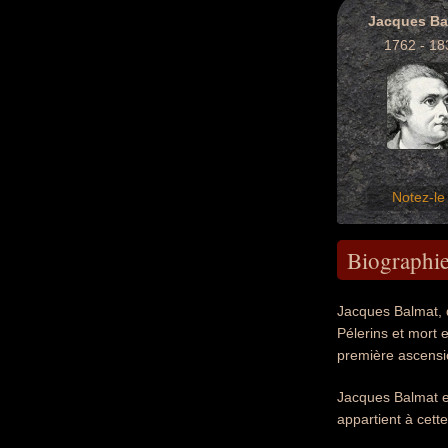
Jacques Ba
1762 - 18
Notez-le 
Biographi
Jacques Balmat, 
Pélerins et mort e
première ascensi
Jacques Balmat es
appartient à cet