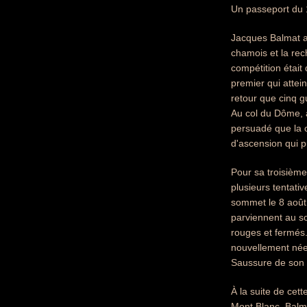
Un passeport du 1
Jacques Balmat a
chamois et la rec
compétition étai
premier qui attei
retour que cinq g
Au col du Dôme, a
persuadé que la 
d'ascension qui p
Pour sa troisième 
plusieurs tentati
sommet le 8 août 
parviennent au so
rouges et fermés.
nouvellement née
Saussure de son 
À la suite de cet
Mont Blanc. Balma