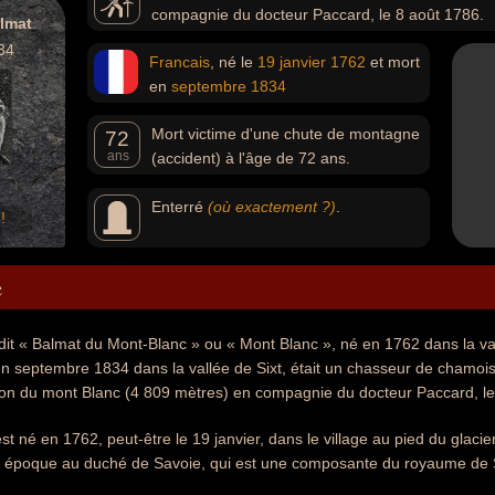
compagnie du docteur Paccard, le 8 août 1786.
lmat
34
Francais
, né le
19 janvier
1762
et mort
en
septembre
1834
Mort victime d'une chute de montagne
72
ans
(accident) à l'âge de 72 ans.
Enterré
(où exactement ?)
.
!
e
dit « Balmat du Mont-Blanc » ou « Mont Blanc », né en 1762 dans la va
n septembre 1834 dans la vallée de Sixt, était un chasseur de chamois, c
on du mont Blanc (4 809 mètres) en compagnie du docteur Paccard, le
t né en 1762, peut-être le 19 janvier, dans le village au pied du glaci
te époque au duché de Savoie, qui est une composante du royaume de 