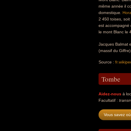
même année il c
domestique.
Hor
2 450 toises, soit
est accompagné
le mont Blanc le 
Jacques Balmat e
(massif du Giffre)
Source :
fr.wikipe
Tombe
Aidez-nous
à loc
Facultatif :
transm
Vous savez où