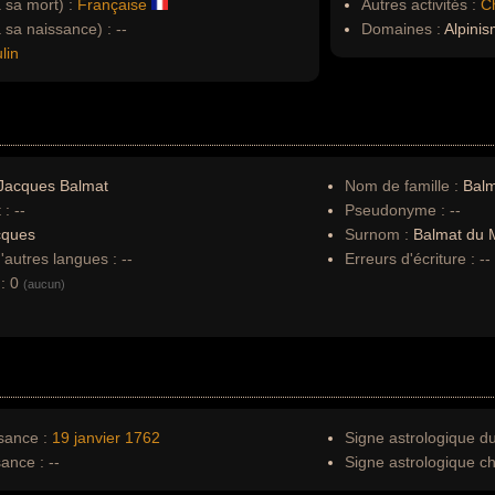
à sa mort) :
Française
Autres activités :
C
à sa naissance) :
--
Domaines :
Alpinis
lin
Jacques Balmat
Nom de famille :
Bal
 :
--
Pseudonyme :
--
cques
Surnom :
Balmat du M
autres langues :
--
Erreurs d'écriture :
--
:
0
(aucun)
sance :
19 janvier
1762
Signe astrologique d
sance :
--
Signe astrologique ch