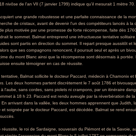
8 nivôse de l'an VII (7 janvier 1799) indique qu'il mesurait 1 mètre 70.
cquiert une grande robustesse et une parfaite connaissance de la mon
herche de cristaux, avant de devenir l'un des compétiteurs lancés à la
t de plus motivée par une promesse de forte récompense, faite dès 176
ndrait le sommet. Balmat entreprend une infructueuse tentative solitaire
uides sont partis en direction du sommet. Il repart presque aussitôt et 
lors que ses compagnons renoncent, il poursuit seul et après un bivou
cime du mont Blanc ainsi que la récompense sont désormais à portée
uisse ensuite témoigner en cas de réussite.
tentative, Balmat sollicite le docteur Paccard, médecin à Chamonix et bon
ves. Les deux hommes partent discrètement le 7 août 1786 et bivouaque
à l'aube, sans cordes, sans piolets ni crampons, par un itinéraire dan
mmet à 18 h 23. Paccard est rendu aveugle par la réverbération de la n
 En arrivant dans la vallée, les deux hommes apprennent que Judith, la
 et soignée par le docteur Paccard, est décédée. Balmat se rend ens
succès.
te réussite, le roi de Sardaigne, souverain du Piémont et de la Savoie, 
t répète l'ascension du mont Blanc le 5 juillet 1787 en compagnie de d