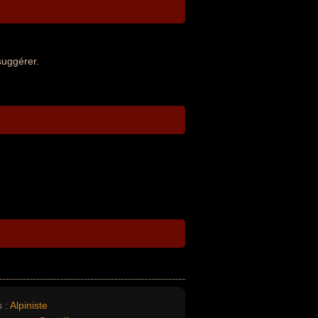
suggérer.
 :
Alpiniste