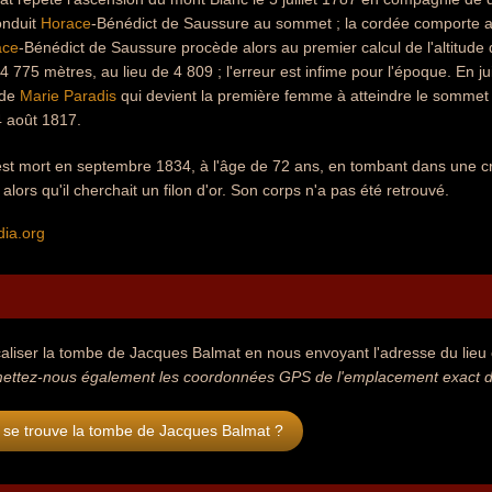
onduit
Horace
-Bénédict de Saussure au sommet ; la cordée comporte al
ace
-Bénédict de Saussure procède alors au premier calcul de l'altitude 
 4 775 mètres, au lieu de 4 809 ; l'erreur est infime pour l'époque. En jui
 de
Marie Paradis
qui devient la première femme à atteindre le sommet 
4 août 1817.
st mort en septembre 1834, à l'âge de 72 ans, en tombant dans une 
 alors qu'il cherchait un filon d'or. Son corps n'a pas été retrouvé.
dia.org
aliser la tombe de Jacques Balmat en nous envoyant l'adresse du lieu o
ettez-nous également les coordonnées GPS de l'emplacement exact d
 se trouve la tombe de Jacques Balmat ?