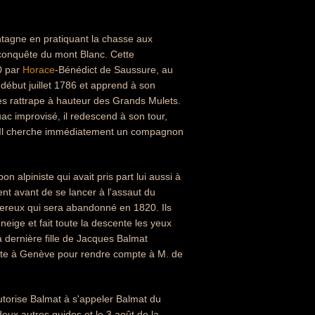
tagne en pratiquant la chasse aux
 conquête du mont Blanc. Cette
0 par
Horace
-Bénédict de Saussure, au
 début juillet 1786 et apprend à son
les rattrape à hauteur des Grands Mulets.
ac improvisé, il redescend à son tour,
. Il cherche immédiatement un compagnon
 alpiniste qui avait pris part lui aussi à
nt avant de se lancer à l'assaut du
gereux qui sera abandonné en 1820. Ils
eige et fait toute la descente les yeux
 dernière fille de Jacques Balmat
uite à Genève pour rendre compte à M. de
autorise Balmat à s'appeler Balmat du
eux autres guides et le 3 août de la