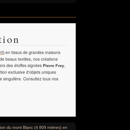
tion
en tissus de grandes maisons
IS
de beaux textiles, nos créations
vers des étoffes signées
,
Pierre Frey
tion exclusive d'objets uniques
e singulière. Consultez tous nos
nsion du mont Blanc (4 809 mètres) en