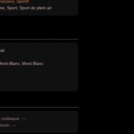
hasseur
,
Sportif
me, Sport, Sport de plein air
mat
ont-Blanc, Mont Blanc
u zodiaque :
--
inois :
--