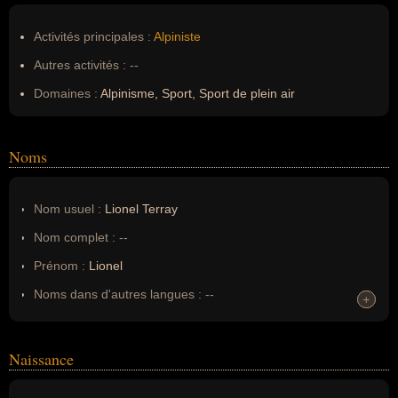
Activités principales :
Alpiniste
Autres activités :
--
Domaines :
Alpinisme, Sport, Sport de plein air
Noms
Nom usuel :
Lionel Terray
Nom complet :
--
Prénom :
Lionel
Noms dans d'autres langues :
--
+
+
Homonymes :
0
(aucun)
Naissance
Nom de famille :
Terray