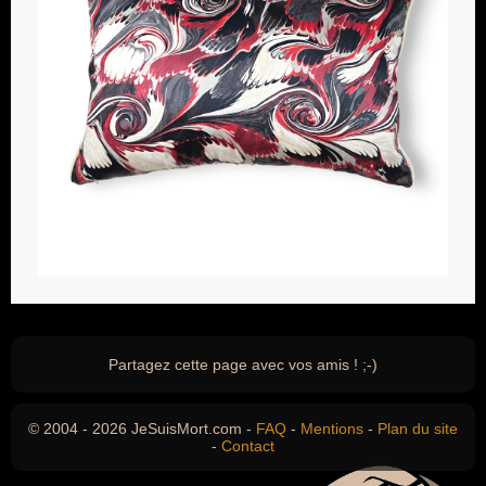
Partagez cette page avec vos amis ! ;-)
© 2004 - 2026 JeSuisMort.com -
FAQ
-
Mentions
-
Plan du site
-
Contact