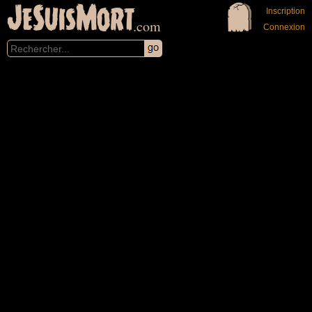
JeSuisMort
Inscription
.com
Connexion