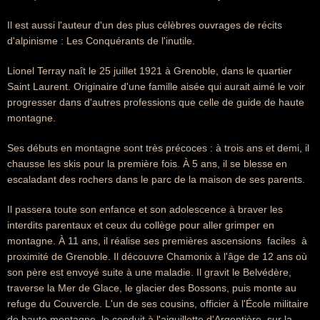
Il est aussi l'auteur d'un des plus célèbres ouvrages de récits
d'alpinisme : Les Conquérants de l'inutile.
Lionel Terray naît le 25 juillet 1921 à Grenoble, dans le quartier
Saint Laurent. Originaire d'une famille aisée qui aurait aimé le voir
progresser dans d'autres professions que celle de guide de haute
montagne.
Ses débuts en montagne sont très précoces : à trois ans et demi, il
chausse les skis pour la première fois. À 5 ans, il se blesse en
escaladant des rochers dans le parc de la maison de ses parents.
Il passera toute son enfance et son adolescence à braver les
interdits parentaux et ceux du collège pour aller grimper en
montagne. À 11 ans, il réalise ses premières ascensions  faciles  à
proximité de Grenoble. Il découvre Chamonix à l'âge de 12 ans où
son père est envoyé suite à une maladie. Il gravit le Belvédère,
traverse la Mer de Glace, le glacier des Bossons, puis monte au
refuge du Couvercle. L'un de ses cousins, officier à l'École militaire
de haute montagne, le conduit à l'aiguillette d'Argentière, sur la