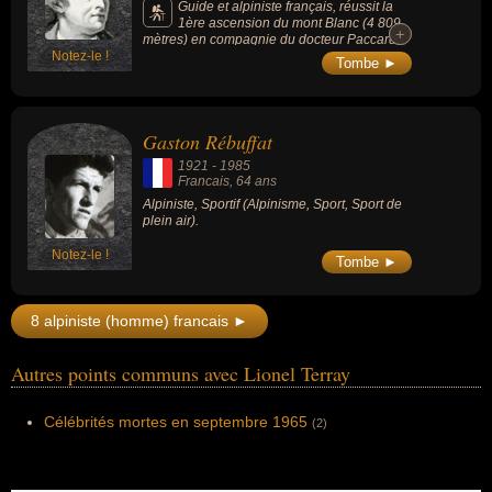
Guide et alpiniste français, réussit la
1ère ascension du mont Blanc (4 809
+
+
mètres) en compagnie du docteur Paccard,
Notez-le !
le 8 août 1786.
Tombe ►
Gaston Rébuffat
1921
-
1985
Francais
, 64 ans
Alpiniste, Sportif (Alpinisme, Sport, Sport de
plein air).
Notez-le !
Tombe ►
8 alpiniste (homme) francais ►
Autres points communs avec Lionel Terray
Célébrités mortes en septembre 1965
(2)