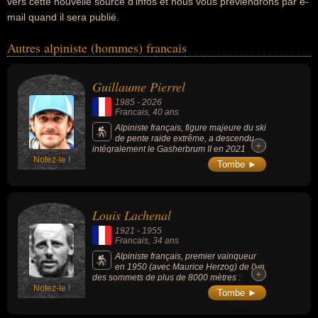
vers cette nouvelle source d'infos et nous vous préviendrons par e-
mail quand il sera publié.
Autres alpiniste (hommes) francais
Guillaume Pierrel
1985
-
2026
Francais
, 40 ans
Alpiniste français, figure majeure du ski
de pente raide extrême, a descendu
+
+
intégralement le Gasherbrum II en 2021
Notez-le !
(sommet de 8 035 mètres gravi sans
Tombe ►
oxygène artificiel ni porteurs), a accompli
l'ascension des 82 sommets de plus de 4
000 mètres que comptent les Alpes et
reconnu pour son travail de réalisateur à
Louis Lachenal
travers des films documentaires comme
"O'Parizad".
1921
-
1955
Francais
, 34 ans
Alpiniste français, premier vainqueur
en 1950 (avec Maurice Herzog) de l'un
+
+
des sommets de plus de 8000 mètres :
Notez-le !
l'Annapurna (8 091 m).
Tombe ►