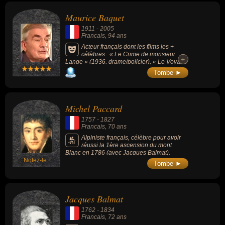
Maurice Baquet
1911
-
2005
Francais
, 94 ans
Acteur français dont les films les +
célèbres : « Le Crime de monsieur
+
+
Lange » (1936, drame/policier), « Le Voyage
en ballon » (1960, aventure/famille), « Bibi
Tombe ►
fricotin » (1951, comédie). Il reçoit un Molière
d'honneur en 1998. Alpiniste, il participa
également à des compétitions de ski
d'alpinisme et réalise avec Gaston Rébuffat
Michel Paccard
la première ascension de la face sud-est de
l'aiguille du Midi à Chamonix en 1936.
1757
-
1827
Francais
, 70 ans
Alpiniste français, célèbre pour avoir
réussi la 1ère ascension du mont
Blanc en 1786 (avec Jacques Balmat).
Notez-le !
Tombe ►
Jacques Balmat
1762
-
1834
Francais
, 72 ans