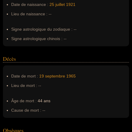
Pseudonyme :
--
Date de naissance :
25 juillet
1921
Surnom :
--
Lieu de naissance :
--
Erreurs d'écriture :
--
Signe astrologique du zodiaque :
--
Signe astrologique chinois :
--
Décès
Date de mort :
19 septembre
1965
Lieu de mort :
--
Âge de mort :
44 ans
Cause de mort :
--
Obsèques