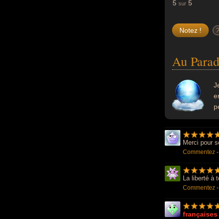
5
5
sur
Au Parad
J
e
p
Merci pour s
Commentez
La liberté à 
Commentez
françaises