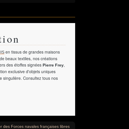
tion
en tissus de grandes maisons
IS
de beaux textiles, nos créations
vers des étoffes signées
,
Pierre Frey
tion exclusive d'objets uniques
e singulière. Consultez tous nos
r des Forces navales françaises libres