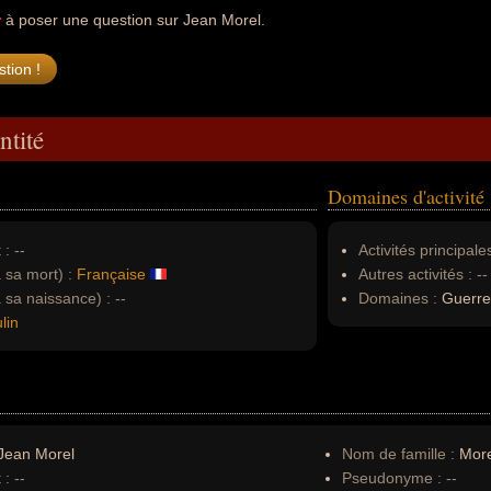
r
à poser une question sur Jean Morel.
ntité
Domaines d'activité
 :
--
Activités principales
à sa mort) :
Française
Autres activités :
--
à sa naissance) :
--
Domaines :
Guerre
lin
Jean Morel
Nom de famille :
More
 :
--
Pseudonyme :
--