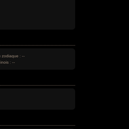
u zodiaque :
--
inois :
--