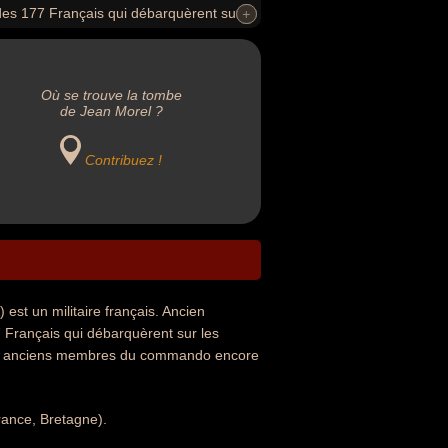
 des 177 Français qui débarquèrent sur
+
+
Où se trouve la tombe
de Jean Morel ?
Contribuez !
st un militaire français. Ancien
 Français qui débarquèrent sur les
 des 3 anciens membres du commando encore
rance, Bretagne).