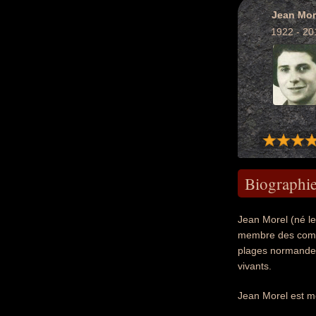
Jean Mor
1922 - 20
Biographi
Jean Morel (né le
membre des comman
plages normandes 
vivants.
Jean Morel est m