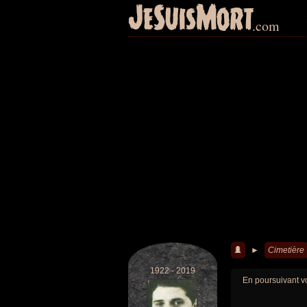
JeSuisMort
.com
►
Cimetière
1922 - 2019
En poursuivant vo