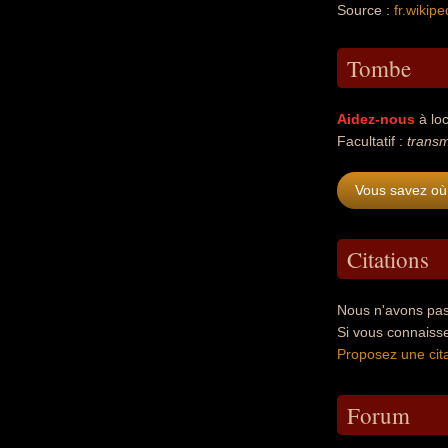
Source :
fr.wikipe
Tombe
Aidez-nous
à loc
Facultatif :
transm
Vous savez où
Citations
Nous n'avons pas
Si vous connaiss
Proposez une cita
Forum