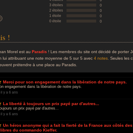
0
3 étoiles
0
2 étoiles
0
1 étoile
0
?
0 étoile
0
is !
ean Morel est au
Paradis
! Les membres du site ont décidé de porter J
n lui attribuant une note moyenne de 5 sur 5 avec
4 notes
. Seules les 
euvent prétendre à une place au Paradis.
Merci pour son engagement dans la libération de notre pays.
on engagement dans la libération de notre pays.
-
il y a 6 ans
La liberté à toujours un prix payé par d'autres...
toujours un prix payé par d'autres...
-
il y a 6 ans
Un héros anonyme qui a fait la fierté de la France aux côtés des
 libres du commando Kieffer.