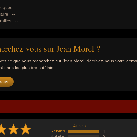
èques :
--
ture :
--
ailles :
--
erchez-vous sur Jean Morel ?
uvez ce que vous recherchez sur Jean Morel, décrivez-nous votre dem
 dans les plus brefs délais.
nous
4 notes
5 étoiles
4
4 étoiles