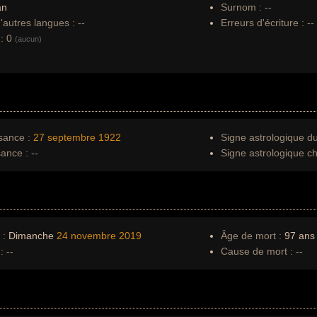
an
Surnom :
--
autres langues :
--
Erreurs d'écriture :
--
:
0
(aucun)
sance :
27 septembre
1922
Signe astrologique d
sance :
--
Signe astrologique ch
 :
Dimanche
24 novembre
2019
Âge de mort :
97 ans
:
--
Cause de mort :
--