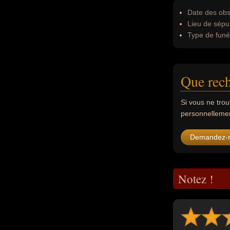
Date des obs
Lieu de sépul
Type de funér
Que rech
Si vous ne tro
personnellement
Demandez-
Notez !