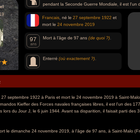
pendant la Seconde Guerre Mondiale, il est l'un
el
les plages normandes lors du Jour J, le 6 juin 1944.
19
Francais
, né le
27 septembre
1922
et
mort le
24 novembre
2019
Mort à l'âge de 97 ans
(de quoi ?)
.
97
ans
Enterré
(où exactement ?)
.
e
 27 septembre 1922 à Paris et mort le 24 novembre 2019 à Saint-Malo) e
dos Kieffer des Forces navales françaises libres, il est l'un des 177
lors du Jour J, le 6 juin 1944. Avant sa disparition, il faisait parti
ort le dimanche 24 novembre 2019, à l'âge de 97 ans, à Saint-Malo (F