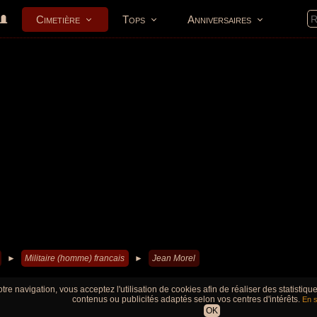
Cimetière
Tops
Anniversaires
►
Militaire (homme) francais
►
Jean Morel
tre navigation, vous acceptez l'utilisation de cookies afin de réaliser des statistiq
contenus ou publicités adaptés selon vos centres d'intérêts.
En s
OK