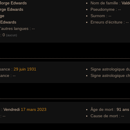
Jorge Edwards
Nom de famille :
Vald
rge Edwards
Pseudonyme :
--
rge
Surnom :
--
:
Edwards
Erreurs d'écriture :
--
autres langues :
--
:
0
(aucun)
sance :
29 juin
1931
Signe astrologique d
sance :
--
Signe astrologique ch
 :
Vendredi
17 mars
2023
Âge de mort :
91 ans
:
--
Cause de mort :
--