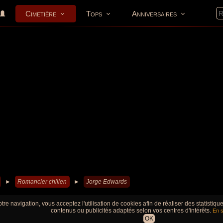
Cimetière
Tops
Anniversaires
►
Romancier chilien
►
Jorge Edwards
tre navigation, vous acceptez l'utilisation de cookies afin de réaliser des statistiq
contenus ou publicités adaptés selon vos centres d'intérêts.
En s
OK