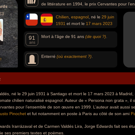
de littérature en 1994, le prix Cervantes pour l
ards
servi la diplomatie chilienne avant le coup d’Etat d’Augus
23
Chilien
,
espagnol
, né le
29 juin
1931
et mort le
17 mars
2023
Mort à l'âge de 91 ans
(de quoi ?)
.
91
ans
Enterré
(où exactement ?)
.
!
e
dés, né le 29 juin 1931 à Santiago et mort le 17 mars 2023 à Madrid, est 
lomate chilien naturalisé espagnol. Auteur de « Persona non grata », il ob
ervantes pour l’ensemble de son œuvre en 1999. L’auteur avait aussi se
usto Pinochet
et fut notamment en poste à Paris au côté de son ami
P
wards Irarrázaval et de Carmen Valdés Lira, Jorge Edwards fait ses étu
blie ses premiers textes et poèmes.