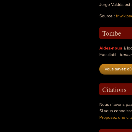
Jorge Valdés est 
Source :
fr.wikipe
Tombe
Aidez-nous
à loc
Facultatif :
transm
Vous savez où
Citations
Nous n'avons pas
Si vous connaiss
Proposez une cita