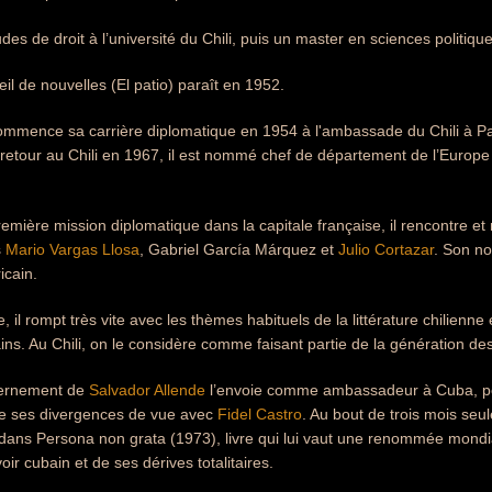
udes de droit à l’université du Chili, puis un master en sciences politique
il de nouvelles (El patio) paraît en 1952.
mmence sa carrière diplomatique en 1954 à l'ambassade du Chili à Pari
 retour au Chili en 1967, il est nommé chef de département de l’Europe 
emière mission diplomatique dans la capitale française, il rencontre et 
s
Mario Vargas Llosa
, Gabriel García Márquez et
Julio Cortazar
. Son no
icain.
e, il rompt très vite avec les thèmes habituels de la littérature chilienn
ins. Au Chili, on le considère comme faisant partie de la génération d
vernement de
Salvador Allende
l’envoie comme ambassadeur à Cuba, pos
e ses divergences de vue avec
Fidel Castro
. Au bout de trois mois seule
dans Persona non grata (1973), livre qui lui vaut une renommée mondiale
ir cubain et de ses dérives totalitaires.