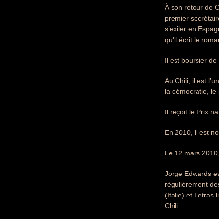
À son retour de 
premier secrétair
s’exiler en Espag
qu'il écrit le r
Il est boursier d
Au Chili, il est l
la démocratie, l
Il reçoit le Prix n
En 2010, il est n
Le 12 mars 2010, 
Jorge Edwards est
régulièrement des
(Italie) et Letra
Chili.