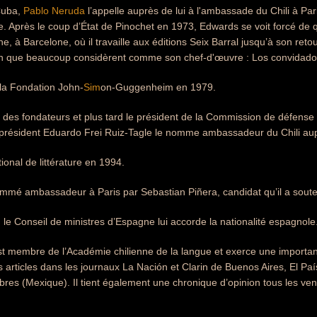
Cuba,
Pablo Neruda
l’appelle auprès de lui à l'ambassade du Chili à Par
e. Après le coup d’État de Pinochet en 1973, Edwards se voit forcé de qu
ne, à Barcelone, où il travaille aux éditions Seix Barral jusqu’à son ret
oman que beaucoup considèrent comme son chef-d'œuvre : Los convidado
e la Fondation John-
Sim
on-Guggenheim en 1979.
’un des fondateurs et plus tard le président de la Commission de défense 
e président Eduardo Frei Ruiz-Tagle le nomme ambassadeur du Chili a
ational de littérature en 1994.
ommé ambassadeur à Paris par Sebastian Piñera, candidat qu’il a soute
le Conseil de ministres d’Espagne lui accorde la nationalité espagnole
 membre de l’Académie chilienne de la langue et exerce une importante a
 articles dans les journaux La Nación et Clarin de Buenos Aires, El Paí
s libres (Mexique). Il tient également une chronique d’opinion tous les 