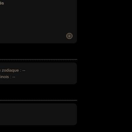
és
+
+
u zodiaque :
--
inois :
--