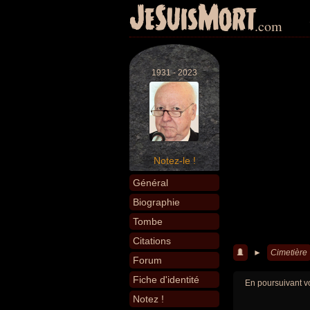
JeSuisMort
.com
1931 - 2023
Notez-le !
Général
Biographie
Tombe
Citations
►
Cimetière
Forum
Fiche d'identité
En poursuivant vo
Notez !