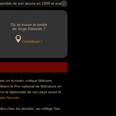
’ensemble de son œuvre en 1999 et avait
+
+
to Pinochet.
Où se trouve la tombe
de Jorge Edwards ?
Contribuez !
un écrivain, critique littéraire,
tient le Prix national de littérature en
rvi la diplomatie de son pays avant le
ablo Neruda
.
des chez les jésuites, au collège San