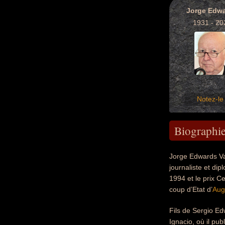
Jorge Edw
1931 - 20
Notez-le 
Biographi
Jorge Edwards Val
journaliste et dip
1994 et le prix C
coup d’Etat d’
Aug
Fils de Sergio Ed
Ignacio, où il pu