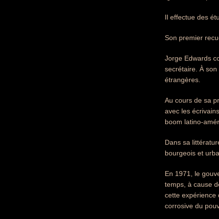
Il effectue des ét
Son premier recue
Jorge Edwards co
secrétaire. À son
étrangères.
Au cours de sa pr
avec les écrivain
boom latino-amér
Dans sa littératur
bourgeois et urba
En 1971, le gou
temps, à cause d
cette expérience 
corrosive du pouvo