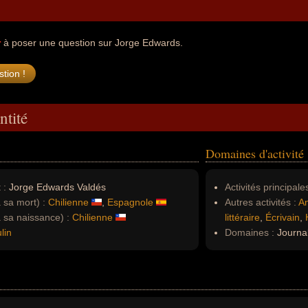
r
à poser une question sur Jorge Edwards.
ntité
Domaines d'activité
 :
Jorge Edwards Valdés
Activités principales
à sa mort) :
Chilienne
,
Espagnole
Autres activités :
A
à sa naissance) :
Chilienne
littéraire
,
Écrivain
,
lin
Domaines :
Journal