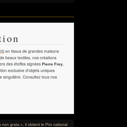
tion
en tissus de grandes maisons
IS
de beaux textiles, nos créations
vers des étoffes signées
,
Pierre Frey
tion exclusive d'objets uniques
e singulière. Consultez tous nos
non grata », il obtient le Prix national