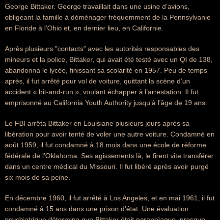
George Bittaker. George travaillait dans une usine d’avions,
obligeant la famille à déménager fréquemment de la Pennsylvanie
en Floride à l’Ohio et, en dernier lieu, en Californie.
Après plusieurs "contacts" avec les autorités responsables des
mineurs et la police, Bittaker, qui avait été testé avec un QI de 138,
abandonna le lycée, finissant sa scolarité en 1957. Peu de temps
après, il fut arrêté pour vol de voiture, quittant la scène d’un
accident « hit-and-run », voulant échapper à l’arrestation. Il fut
emprisonné au California Youth Authority jusqu’à l’âge de 19 ans.
Le FBI arrêta Bittaker en Louisiane plusieurs jours après sa
libération pour avoir tenté de voler une autre voiture. Condamné en
août 1959, il fut condamné à 18 mois dans une école de réforme
fédérale de l’Oklahoma. Ses agissements là, le firent vite transférer
dans un centre médical du Missouri. Il fut libéré après avoir purgé
six mois de sa peine.
En décembre 1960, il fut arrêté à Los Angeles, et en mai 1961, il fut
condamné à 15 ans dans une prison d’état. Une évaluation
psychiatrique détermina que Bittaker était paranoïaque, presque