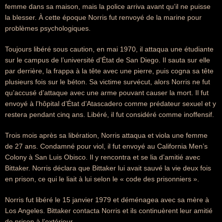
femme dans sa maison, mais la police arriva avant qu’il ne puisse
la blesser. À cette époque Norris fut renvoyé de la marine pour
problèmes psychologiques.
Toujours libéré sous caution, en mai 1970, il attaqua une étudiante
sur le campus de l’université d’État de San Diego. Il sauta sur elle
par derrière, la frappa à la tête avec une pierre, puis cogna sa tête
plusieurs fois sur le béton. Sa victime survécut, alors Norris ne fut
qu’accusé d’attaque avec une arme pouvant causer la mort. Il fut
envoyé à l’hôpital d’État d’Atascadero comme prédateur sexuel et y
restera pendant cinq ans. Libéré, il fut considéré comme inoffensif.
Trois mois après sa libération, Norris attaqua et viola une femme
de 27 ans. Condamné pour viol, il fut envoyé au California Men’s
Colony à San Luis Obisco. Il y rencontra et se lia d’amitié avec
Bittaker. Norris déclara que Bittaker lui avait sauvé la vie deux fois
en prison, ce qui le liait à lui selon le « code des prisonniers ».
Norris fut libéré le 15 janvier 1979 et déménagea avec sa mère à
Los Angeles. Bittaker contacta Norris et ils continuèrent leur amitié
de prison à l’extérieur.