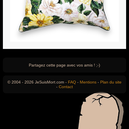
Partagez cette page avec vos amis ! ;-)
© 2004 - 2026 JeSuisMort.com -
FAQ
-
Mentions
-
Plan du site
-
Contact