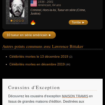
1936
-
2001
Américain
, 64 ans
Criminel, Hors-la-loi, Tueur en série (Crime,
Justice).
Tombe ►
10 tueur en série américain ►
Autres points communs avec Lawrence Bittaker
Célébrités mortes le 13 décembre 2019
(2)
Célébrités mortes en décembre 2019
(44)
Coussins d'Exception
Découvrez les coussins d'exception
en
MAISON TRAMIS
tissus de grandes maisons d'édition. Destinées aux