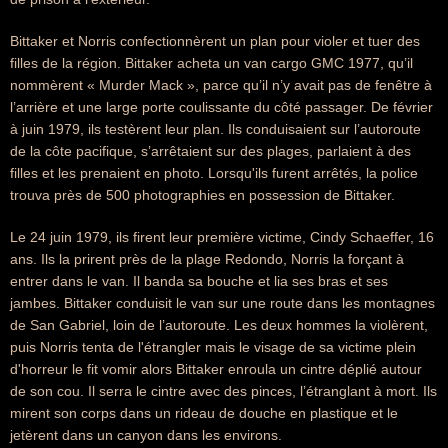
Bittaker et Norris confectionnèrent un plan pour violer et tuer des
filles de la région. Bittaker acheta un van cargo GMC 1977, qu’il
nommèrent « Murder Mack », parce qu’il n’y avait pas de fenêtre à
l’arrière et une large porte coulissante du côté passager. De février
à juin 1979, ils testèrent leur plan. Ils conduisaient sur l’autoroute
de la côte pacifique, s’arrêtaient sur des plages, parlaient à des
filles et les prenaient en photo. Lorsqu'ils furent arrêtés, la police
trouva près de 500 photographies en possession de Bittaker.
Le 24 juin 1979, ils firent leur première victime, Cindy Schaeffer, 16
ans. Ils la prirent près de la plage Redondo, Norris la forçant à
entrer dans le van. Il banda sa bouche et lia ses bras et ses
jambes. Bittaker conduisit le van sur une route dans les montagnes
de San Gabriel, loin de l’autoroute. Les deux hommes la violèrent,
puis Norris tenta de l'étrangler mais le visage de sa victime plein
d'horreur le fit vomir alors Bittaker enroula un cintre déplié autour
de son cou. Il serra le cintre avec des pinces, l’étranglant à mort. Ils
mirent son corps dans un rideau de douche en plastique et le
jetèrent dans un canyon dans les environs.