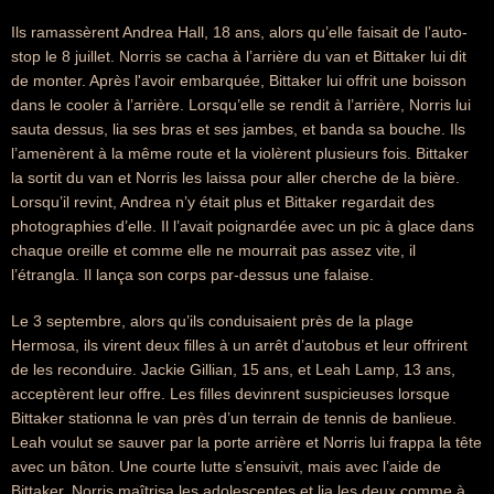
Ils ramassèrent Andrea Hall, 18 ans, alors qu’elle faisait de l’auto-
stop le 8 juillet. Norris se cacha à l’arrière du van et Bittaker lui dit
de monter. Après l'avoir embarquée, Bittaker lui offrit une boisson
dans le cooler à l’arrière. Lorsqu’elle se rendit à l’arrière, Norris lui
sauta dessus, lia ses bras et ses jambes, et banda sa bouche. Ils
l’amenèrent à la même route et la violèrent plusieurs fois. Bittaker
la sortit du van et Norris les laissa pour aller cherche de la bière.
Lorsqu’il revint, Andrea n’y était plus et Bittaker regardait des
photographies d’elle. Il l’avait poignardée avec un pic à glace dans
chaque oreille et comme elle ne mourrait pas assez vite, il
l’étrangla. Il lança son corps par-dessus une falaise.
Le 3 septembre, alors qu’ils conduisaient près de la plage
Hermosa, ils virent deux filles à un arrêt d’autobus et leur offrirent
de les reconduire. Jackie Gillian, 15 ans, et Leah Lamp, 13 ans,
acceptèrent leur offre. Les filles devinrent suspicieuses lorsque
Bittaker stationna le van près d’un terrain de tennis de banlieue.
Leah voulut se sauver par la porte arrière et Norris lui frappa la tête
avec un bâton. Une courte lutte s’ensuivit, mais avec l’aide de
Bittaker, Norris maîtrisa les adolescentes et lia les deux comme à