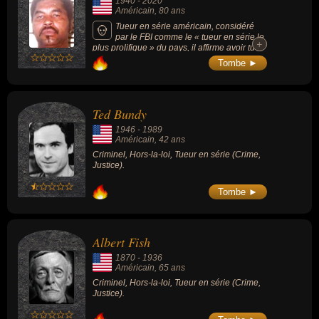
1940
-
2020
Américain
, 80 ans
Tueur en série américain, considéré
par le FBI comme le « tueur en série le
+
+
plus prolifique » du pays, il affirme avoir tué
pas moins de 93 personnes (notamment de
Tombe ►
femmes issues de minorités). Il est le tueur
en série le plus meurtrier de l'histoire des
États-Unis.
Ted Bundy
1946
-
1989
Américain
, 42 ans
Criminel, Hors-la-loi, Tueur en série (Crime,
Justice).
Tombe ►
Albert Fish
1870
-
1936
Américain
, 65 ans
Criminel, Hors-la-loi, Tueur en série (Crime,
Justice).