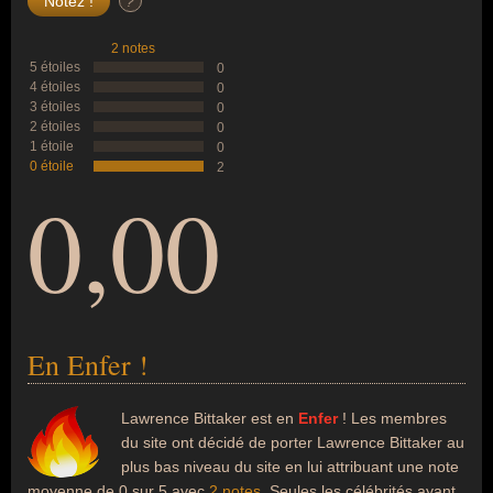
?
2 notes
5 étoiles
0
4 étoiles
0
3 étoiles
0
2 étoiles
0
1 étoile
0
0 étoile
2
0,00
En Enfer !
Lawrence Bittaker est en
Enfer
! Les membres
du site ont décidé de porter Lawrence Bittaker au
plus bas niveau du site en lui attribuant une note
moyenne de 0 sur 5 avec
2 notes
. Seules les célébrités ayant