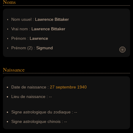
Noms
Nom usuel :
Lawrence Bittaker
Vrai nom :
Lawrence Bittaker
Prénom :
Lawrence
Prénom (2) :
Sigmund
+
+
Noms dans d'autres langues :
--
Homonymes :
0
(aucun)
Naissance
Nom de famille :
Bittaker
Date de naissance :
27 septembre
1940
Pseudonyme :
--
Lieu de naissance :
--
Surnom :
--
Erreurs d'écriture :
--
Signe astrologique du zodiaque :
--
Signe astrologique chinois :
--