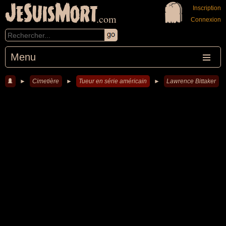
JeSuisMort
Inscription
.com
Connexion
Menu
►
Cimetière
►
Tueur en série américain
►
Lawrence Bittaker