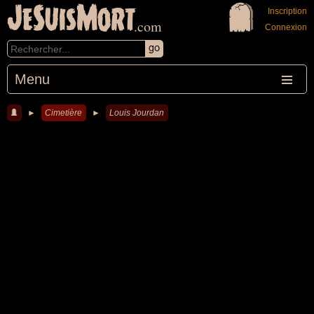
JeSuisMort
Inscription
.com
Connexion
Menu
►
Cimetière
►
Louis Jourdan