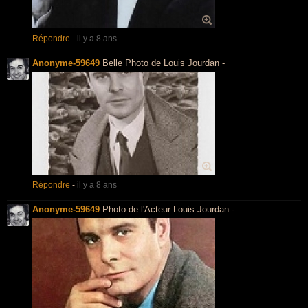
Répondre
-
il y a 8 ans
Anonyme-59649
Belle Photo de Louis Jourdan -
Répondre
-
il y a 8 ans
Anonyme-59649
Photo de l'Acteur Louis Jourdan -