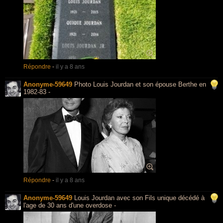
Répondre
-
il y a 8 ans
Anonyme-59649
Photo Louis Jourdan et son épouse Berthe en
1982-83 -
Répondre
-
il y a 8 ans
Anonyme-59649
Louis Jourdan avec son Fils unique décédé à
l'age de 30 ans d'une overdose -