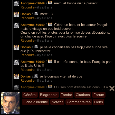
merci et bonne nuit à présent !
Anonyme-59649
à
:
Répondre
-
il y a 8 ans
merci ;-)
Donias
à
:
Répondre
-
il y a 8 ans
C'était un beau et bel acteur français,
Anonyme-59649
à
:
mais le visage un peu froid souvent !
Quand on voit les photos pour la remise de ses décorations,
on change avec l'âge , il avait plus le sourire !
Répondre
-
il y a 8 ans
je ne le connaissais pas trop,c'est sur ce site
Donias
à
:
que je l'ai rencontrer
Répondre
-
il y a 8 ans
Il est très connu, le beau Français parti
Anonyme-59649
à
:
au Etats-Unis !!
Répondre
-
il y a 8 ans
je le connais vite fait de vue
Donias
à
:
Répondre
-
il y a 8 ans
Oui son nom d'artiste est connu, il a
Anonyme-59649
à
:
tourné avec les grandes stars de l'époque des années 50-55 -
Général
Biographie
Tombe
Citations
Forum
Répondre
-
il y a 8 ans
Fiche d'identité
mais je suis né en 1964
Notez !
Commentaires
Liens
Donias
à
:
Répondre
-
il y a 8 ans
En effet, vous êtes d'une autre
Anonyme-59649
à
: