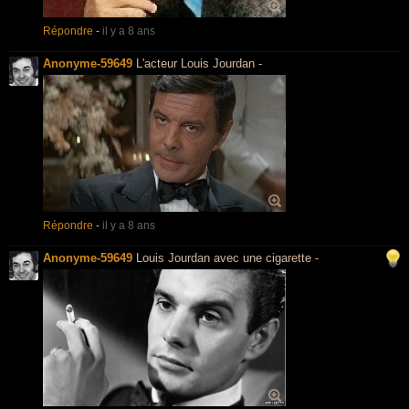
Répondre
-
il y a 8 ans
Anonyme-59649
L'acteur Louis Jourdan -
Répondre
-
il y a 8 ans
Anonyme-59649
Louis Jourdan avec une cigarette -