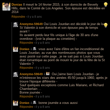
Donias
Il meurt le 14 février 2015, à son domicile de Beverly
Hills, dans le Comté de Los Angeles. Son épouse est décédée en
2014
Répondre
-
il y a 8 ans
Oui Louis Jourdan est décédé le jour de la
Anonyme-59649
St Valentin à son domicile et son épouse peu de temps
avant !
Ils avaient perdu leur fils unique à l'âge de 30 ans d'une
overdose - (voir la plaque au cimetière) -
Répondre
-
il y a 8 ans
vous avez l'aire d'être un fan inconditionnel de
Donias
à
:
Louis Jourdan, au vue des nombreuses photos que vous
avez posté sur cette page...je ne sait pas si Louis Jourdan
était romantique au point de mourir le jour de la fête de la St
Valentin ?
Répondre
-
il y a 8 ans
Oui j'aime bien Louis Jourdan - je
Anonyme-59649
à
:
m'intéresse les stars des années 45-50 jusqu'à 1960, après je
trouve l'époque différente -
Sauf quelques exceptions comme Luis Mariano, et Richard
Chamberlain ...
Bonne journée -
Répondre
-
il y a 8 ans
bonne journée a vous aussi
Donias
à
:
Répondre
-
il y a 8 ans