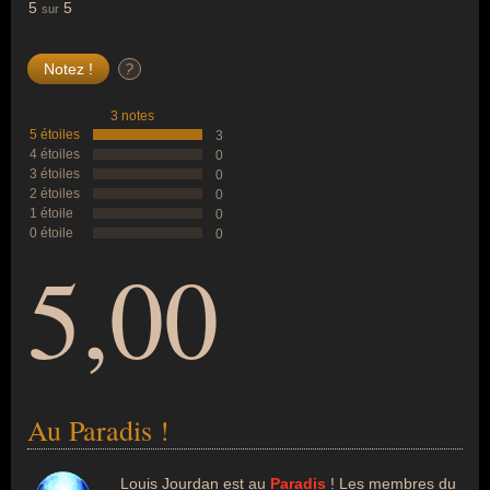
5
5
sur
?
3 notes
5 étoiles
3
4 étoiles
0
3 étoiles
0
2 étoiles
0
1 étoile
0
0 étoile
0
5,00
Au Paradis !
Louis Jourdan est au
Paradis
! Les membres du