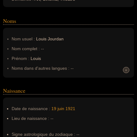
Noms
Nom usuel :
Louis Jourdan
Nom complet :
--
Prénom :
Louis
Noms dans d'autres langues :
--
+
+
Homonymes :
0
(aucun)
Naissance
Nom de famille :
Jourdan
Pseudonyme :
--
Date de naissance :
19 juin
1921
Surnom :
--
Lieu de naissance :
--
Erreurs d'écriture :
Louis Robert Gendre
Signe astrologique du zodiaque :
--