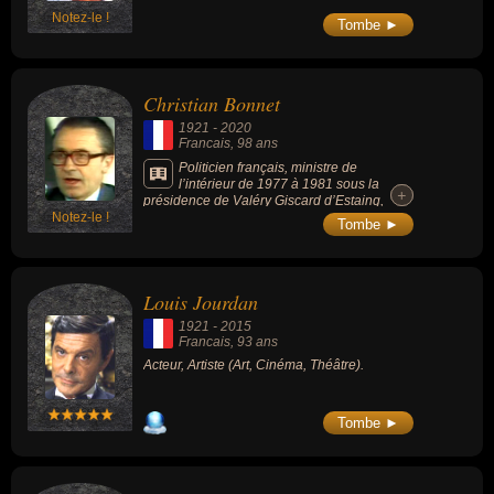
Notez-le !
Tombe ►
Christian Bonnet
1921
-
2020
Francais
, 98 ans
Politicien français, ministre de
l’intérieur de 1977 à 1981 sous la
+
+
présidence de Valéry Giscard d’Estaing,
Notez-le !
député du Morbihan pendant 18 ans de
Tombe ►
1958 à 1972, puis de 1981 à 1983.
Louis Jourdan
1921
-
2015
Francais
, 93 ans
Acteur, Artiste (Art, Cinéma, Théâtre).
Tombe ►