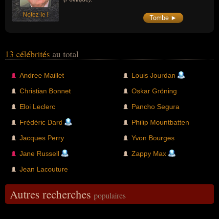
Notez-le !
Tombe ►
13 célébrités
au total
Andree Maillet
Louis Jourdan
Christian Bonnet
Oskar Gröning
Eloi Leclerc
Pancho Segura
Frédéric Dard
Philip Mountbatten
Jacques Perry
Yvon Bourges
Jane Russell
Zappy Max
Jean Lacouture
Autres recherches
populaires