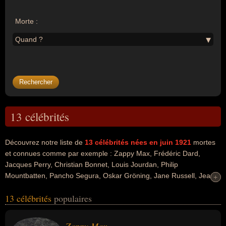
Morte :
Quand ?
13 célébrités
Découvrez notre liste de
13
célébrités nées en juin 1921
mortes
et connues comme par exemple : Zappy Max, Frédéric Dard,
Jacques Perry, Christian Bonnet, Louis Jourdan, Philip
Mountbatten, Pancho Segura, Oskar Gröning, Jane Russell, Jean
+
+
Lacouture... Ces personnalités peuvent avoir des liens variés dans
13 célébrités
populaires
les domaines de la radio, de l'art, du cinéma, de la littérature, de la
politique, du théâtre, du gotha, du sport, du sport de raquette, du
tennis, de la guerre, de l'histoire, de l'homicide, de l'homicide