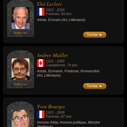
Eloi Leclerc
1921
-
2016
Francais
, 94 ans
Artiste, Écrivain (Art, Littérature).
Notez-le !
Tombe ►
Andree Maillet
1921
-
1995
Canadienne
, 74 ans
Artiste, Écrivaine, Poétesse, Romancière
(Art, Littérature).
Notez-la !
Tombe ►
Yvon Bourges
1921
-
2009
Francais
, 87 ans
Homme d'état, Homme politique, Ministre
(Politique).