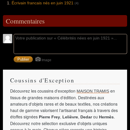
Écrivain francais nés en juin 1921
(4)
Commentaires
Image
Coussins d'Exception
Découvrez les coussins d'exception
en
MAISON TRAMIS
tissus de grandes maisons d'édition. Destinées aux
amateurs d'objets rares et de beaux textiles, nos créations
haut de gamme valorisent l'artisanat français à travers des
étoffes signées
,
,
ou
.
Pierre Frey
Lelièvre
Dedar
Hermès
Découvrez notre sélection exclusive d'objets uniques
conçus à la main. Chaque pièce raconte une histoire