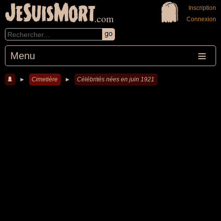
JeSuisMort
Inscription
.com
Connexion
Menu
►
Cimetière
►
Célébrités nées en juin 1921