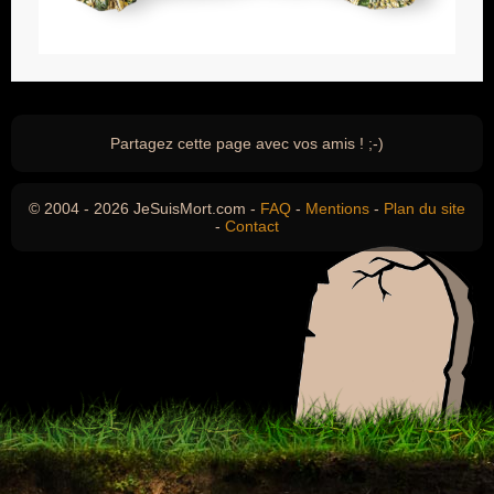
Partagez cette page avec vos amis ! ;-)
© 2004 - 2026 JeSuisMort.com -
FAQ
-
Mentions
-
Plan du site
-
Contact