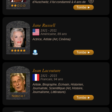
+
+
1970 et André Agassi à partir de 1993.
d'Auschwitz, il fut condamné à 4 ans de
prison pour « complicité » dans le meurtre de
Tombe ►
300 000 Juifs.
Jane Russell
1921
-
2011
Américaine
, 89 ans
Actrice, Artiste (Art, Cinéma).
Tombe ►
Jean Lacouture
1921
-
2015
Francais
, 94 ans
Artiste, Biographe, Écrivain, Historien,
Journaliste, Scientifique (Art, Histoire,
Journalisme, Littérature).
Notez-le !
Tombe ►