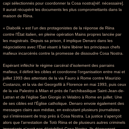
capi sélectionnés pour coordonner la Cosa nostra[réf. nécessaire].
Il aurait récupéré les documents les plus compromettants dans la
maison de Riina.
« Diabolik » est l'un des protagonistes de la réponse de Riina
contre l'État italien, en pleine opération Mains propres lancée par
les magistrats. Depuis sa prison, il implique Denaro dans les
négociations avec l'État visant à faire libérer les principaux chefs
mafieux incarcérés contre la promesse de dissoudre Cosa Nostra.
Espérant infléchir le régime carcéral d'isolement des parrains
mafieux, il définit les cibles et coordonne l'organisation entre mai et
juillet 1993 des attentats de la via Fauro à Rome contre Maurizio
Costanzo, et la via dei Georgofili à Florence en mai 1993, puis ceux
de la via Palestro à Milan et près de l'archibasilique Saint-Jean-de-
Latran et de l'église San Giorgio in Velabro à Rome en juillet. Une
de ses cibles est l'Église catholique. Denaro envoie également des
messages clairs aux médias, en exécutant plusieurs journalistes
qui s'intéressent de trop près à Cosa Nostra. La justice s'aperçoit
alors que l'arrestation de Totò Riina et de plusieurs autres criminels
importants n'avait pas déstabilisé Cosa Nostra. Ils découvrent