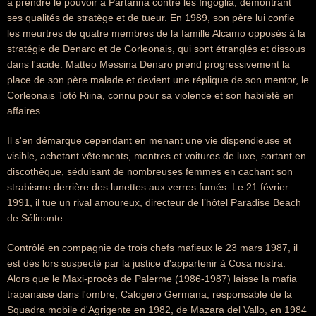
à prendre le pouvoir à Partanna contre les Ingoglia, démontrant
ses qualités de stratège et de tueur. En 1989, son père lui confie
les meurtres de quatre membres de la famille Alcamo opposés à la
stratégie de Denaro et de Corleonais, qui sont étranglés et dissous
dans l'acide. Matteo Messina Denaro prend progressivement la
place de son père malade et devient une réplique de son mentor, le
Corleonais Totò Riina, connu pour sa violence et son habileté en
affaires.
Il s'en démarque cependant en menant une vie dispendieuse et
visible, achetant vêtements, montres et voitures de luxe, sortant en
discothèque, séduisant de nombreuses femmes en cachant son
strabisme derrière des lunettes aux verres fumés. Le 21 février
1991, il tue un rival amoureux, directeur de l’hôtel Paradise Beach
de Sélinonte.
Contrôlé en compagnie de trois chefs mafieux le 23 mars 1987, il
est dès lors suspecté par la justice d'appartenir à Cosa nostra.
Alors que le Maxi-procès de Palerme (1986-1987) laisse la mafia
trapanaise dans l'ombre, Calogero Germana, responsable de la
Squadra mobile d'Agrigente en 1982, de Mazara del Vallo, en 1984