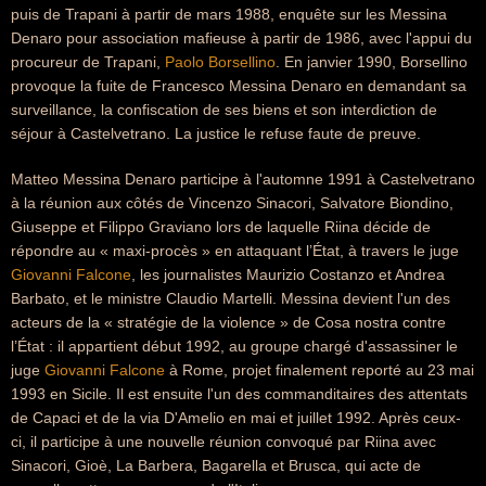
puis de Trapani à partir de mars 1988, enquête sur les Messina
Denaro pour association mafieuse à partir de 1986, avec l'appui du
procureur de Trapani,
Paolo Borsellino
. En janvier 1990, Borsellino
provoque la fuite de Francesco Messina Denaro en demandant sa
surveillance, la confiscation de ses biens et son interdiction de
séjour à Castelvetrano. La justice le refuse faute de preuve.
Matteo Messina Denaro participe à l'automne 1991 à Castelvetrano
à la réunion aux côtés de Vincenzo Sinacori, Salvatore Biondino,
Giuseppe et Filippo Graviano lors de laquelle Riina décide de
répondre au « maxi-procès » en attaquant l’État, à travers le juge
Giovanni Falcone
, les journalistes Maurizio Costanzo et Andrea
Barbato, et le ministre Claudio Martelli. Messina devient l'un des
acteurs de la « stratégie de la violence » de Cosa nostra contre
l’État : il appartient début 1992, au groupe chargé d'assassiner le
juge
Giovanni Falcone
à Rome, projet finalement reporté au 23 mai
1993 en Sicile. Il est ensuite l'un des commanditaires des attentats
de Capaci et de la via D'Amelio en mai et juillet 1992. Après ceux-
ci, il participe à une nouvelle réunion convoqué par Riina avec
Sinacori, Gioè, La Barbera, Bagarella et Brusca, qui acte de