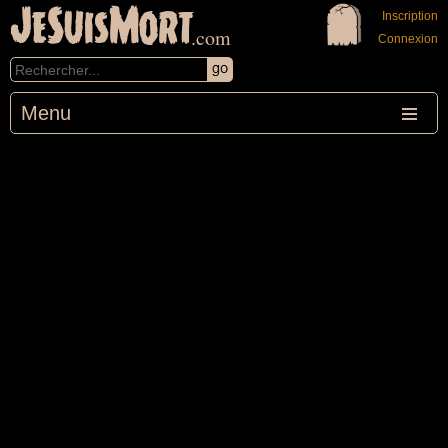
JeSuisMort
Inscription
.com
Connexion
Menu