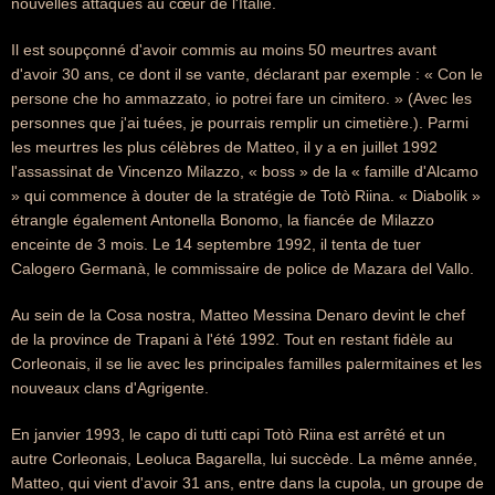
nouvelles attaques au cœur de l'Italie.
Il est soupçonné d'avoir commis au moins 50 meurtres avant
d'avoir 30 ans, ce dont il se vante, déclarant par exemple : « Con le
persone che ho ammazzato, io potrei fare un cimitero. » (Avec les
personnes que j'ai tuées, je pourrais remplir un cimetière.). Parmi
les meurtres les plus célèbres de Matteo, il y a en juillet 1992
l'assassinat de Vincenzo Milazzo, « boss » de la « famille d'Alcamo
» qui commence à douter de la stratégie de Totò Riina. « Diabolik »
étrangle également Antonella Bonomo, la fiancée de Milazzo
enceinte de 3 mois. Le 14 septembre 1992, il tenta de tuer
Calogero Germanà, le commissaire de police de Mazara del Vallo.
Au sein de la Cosa nostra, Matteo Messina Denaro devint le chef
de la province de Trapani à l'été 1992. Tout en restant fidèle au
Corleonais, il se lie avec les principales familles palermitaines et les
nouveaux clans d'Agrigente.
En janvier 1993, le capo di tutti capi Totò Riina est arrêté et un
autre Corleonais, Leoluca Bagarella, lui succède. La même année,
Matteo, qui vient d'avoir 31 ans, entre dans la cupola, un groupe de