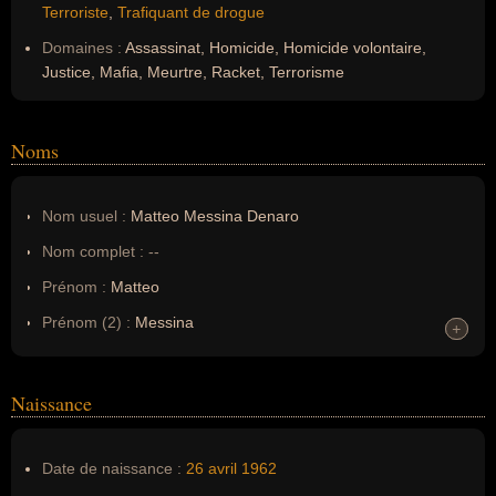
Terroriste
,
Trafiquant de drogue
Domaines :
Assassinat, Homicide, Homicide volontaire,
Justice, Mafia, Meurtre, Racket, Terrorisme
Noms
Nom usuel :
Matteo Messina Denaro
Nom complet :
--
Prénom :
Matteo
Prénom (2) :
Messina
+
+
Noms dans d'autres langues :
--
Homonymes :
0
(aucun)
Naissance
Nom de famille :
Denaro
Date de naissance :
26 avril
1962
Pseudonyme :
--