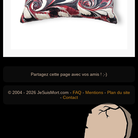
Partagez cette page avec vos amis ! ;-)
© 2004 - 2026 JeSuisMort.com -
FAQ
-
Mentions
-
Plan du site
-
Contact