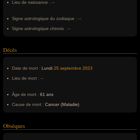
Lieu de naissance :
--
Surnom :
Diabolik, U siccu
Erreurs d'écriture :
--
Signe astrologique du zodiaque :
--
Signe astrologique chinois :
--
Décès
Date de mort :
Lundi
25 septembre
2023
Lieu de mort :
--
Âge de mort :
61 ans
Cause de mort :
Cancer (Maladie)
Obsèques