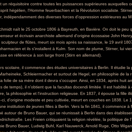
t un réquisitoire contre toutes les puissances supérieures auxquelles on
Esprit hégélien, l'Homme feuerbachien et la Révolution socialiste. Stirn
ir, indépendamment des diverses forces d'oppression extérieures au M
midt naît le 25 octobre 1806 à Bayreuth, en Bavière. On doit le peu qu
enseur et écrivain anarchiste allemand d'origine écossaise John Henry
 sculpteur de flûtes, meurt six mois après sa naissance, le 19 avril 1807
harmacien et ils s'installent à Kulm. Son nom de plume, Stirner, lui vie
se en référence à son large front (Stirn en allemand).
 scolaire, il commence des études universitaires à Berlin. Il étudie la ph
 Marheineke, Schleiermacher et surtout de Hegel, en philosophie de la
 folie de sa mère dont il devra s'occuper. Ainsi, en 1834, après huit ans
 de temps), il n'obtient que la facultas docendi limitée. Il est habilité
ire, la philosophie et l'instruction religieuse. En 1837, il épouse la fille
-ci, d'origine modeste et peu cultivée, meurt en couches en 1838. Le 
ne institution de jeunes filles à Berlin. Vers la fin 1841, il commence 
ué autour de Bruno Bauer, qui se réunissait à Berlin dans des établis
edrichstraße. Les Freien critiquaient la religion révélée, la politique de
ôtoie Bruno Bauer, Ludwig Buhl, Karl Nauwerck, Arnold Ruge, Otto Wigand