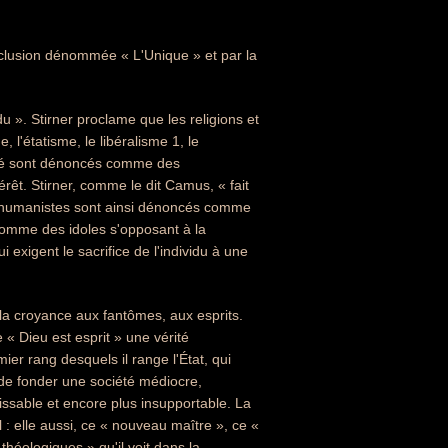
onclusion dénommée « L'Unique » et par la
du ». Stirner proclame que les religions et
, l'étatisme, le libéralisme 1, le
erté sont dénoncés comme des
érêt. Stirner, comme le dit Camus, « fait
des humanistes sont ainsi dénoncés comme
 comme des idoles s'opposant à la
 exigent le sacrifice de l'individu à une
a croyance aux fantômes, aux esprits.
ne « Dieu est esprit » une vérité
er rang desquels il range l'État, qui
 de fonder une société médiocre,
isissable et encore plus insupportable. La
 : elle aussi, ce « nouveau maître », ce «
héologiques » qu'il voit dans la