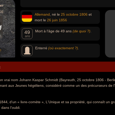
er
56
Allemand
, né le
25 octobre
1806
et
mort le
26 juin
1856
Mort à l'âge de 49 ans
(de quoi ?)
.
49
ans
Enterré
(où exactement ?)
.
!
e
on vrai nom Johann Kaspar Schmidt (Bayreuth, 25 octobre 1806 - Berlin
nant aux Jeunes hégéliens, considéré comme un des précurseurs de l'e
n 1844, d'un « livre-comète », L'Unique et sa propriété, qui connaît un 
dans l'oubli.