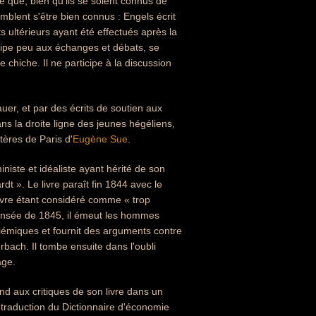
mble que, bien qu'ils se soient connus de
emblent s'être bien connus : Engels écrit
ts ultérieurs ayant été effectués après la
icipe peu aux échanges et débats, se
 chiche. Il ne participe à la discussion
er, et par des écrits de soutien aux
ans la droite ligne des jeunes hégéliens,
tères de Paris d'
Eugène Sue
.
iste et idéaliste ayant hérité de son
t ». Le livre paraît fin 1844 avec le
livre étant considéré comme « trop
pensée de 1845, il émeut les hommes
polémiques et fournit des arguments contre
ach. Il tombe ensuite dans l'oubli
age.
ond aux critiques de son livre dans un
e traduction du Dictionnaire d'économie