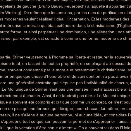
hégéliens de gauche (Bruno Bauer, Feuerbach) à laquelle il appartient
m Weitling). De même que les anciens, par les rites de purification et 
 les modernes veulent réaliser l'idéal, l'incarnation. Et les modernes de
 intériorisé la morale qui était extérieure dans le christianisme (l'Égli
utre forme, et ainsi perpétuer une domination, une aliénation ; nos ath
isme, par exemple, est considéré comme une forme moderne de christ
artie, Stirner veut rendre à l'homme sa liberté et restaurer la souverain
oïsme total, en faisant de tout sa propriété, en se plaçant au-dessus de 
sme, souvent condamné par la morale et notamment le christianisme, s
irner en quelque chose d'honorable et de sain dont on n'a pas à avoir hon
e une généralité abstraite qui n'épuise pas l'individualité de chacun, ca
Le Moi unique de Stirner n'est pas une pensée, il est inaccessible à la 
directement à chacun. Ainsi, il ne faudrait pas dire « Le Moi est unique 
'Unique a souvent été compris et critiqué comme un concept, ce n'est pour
t rien de plus qu'une formule qui désigne, pour chacun, lui-même, en tant 
erain, il ne s'aliène à aucune personne, ni aucune idée, et considèr
 s'approprie tout ce que son pouvoir lui permet de s'approprier ; ainsi, to
lui, que la vocation d'être son « aliment ». On a souvent vu dans l'Uniq