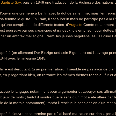
Baptiste Say
, puis en 1846 une traduction de la Richesse des nations d
d'ouvrir une crèmerie à Berlin avec la dot de sa femme, mais l'entreprise f
sa femme le quitte. En 1848, il est à Berlin mais ne participe pas à la R
 qu'une compilation de différents textes, d'
Auguste
Comte notamment, in
 est poursuivi par ses créanciers et ira deux fois en prison pour dettes. 
e par un anthrax mal soigné. Parmi les jeunes hégéliens, seuls Bruno B
opriété (en allemand Der Einzige und sein Eigentum) est l'ouvrage princi
 1844 avec le millésime 1845.
 livre est déroutant. Si au premier abord, il semble ne pas avoir de pla
 en y regardant bien, on retrouve les mêmes thèmes repris au fur et à
eaucoup le langage, notamment pour argumenter et appuyer ses affirmat
ux jeux de mots ; tantôt il montre que le sens d'un mot a été altéré par
e de la morale notamment), tantôt il restitue le sens ancien d'un mot p
opriété s'ouvre et se termine par « J'ai basé ma cause sur rien » (en a