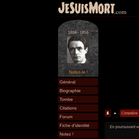
JeSuisMort
.com
1806 - 1856
Notez-le !
Général
Biographie
Tombe
Citations
►
Cimetière
Forum
Fiche d'identité
En poursuivant vo
Notez !