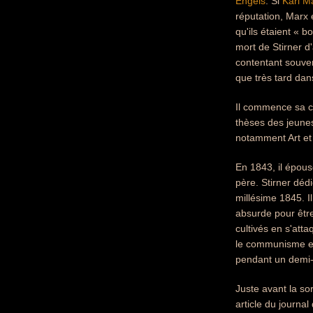
Engels
. Si
Karl M
réputation, Marx 
qu'ils étaient « b
mort de Stirner d
contentant souven
que très tard dans
Il commence sa ca
thèses des jeunes 
notamment Art et 
En 1843, il épous
père. Stirner déd
millésime 1845. I
absurde pour êtr
cultivés en s'att
le communisme et
pendant un demi-s
Juste avant la sor
article du journa