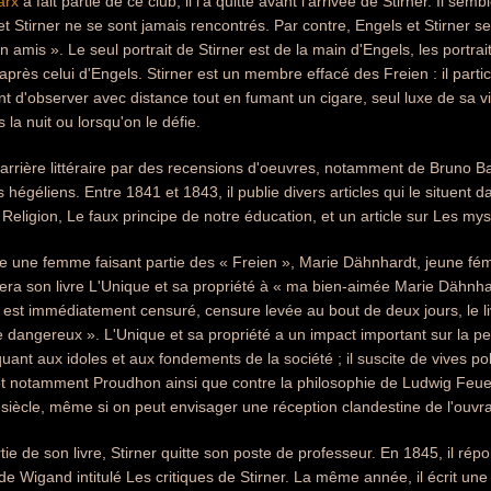
arx
a fait partie de ce club, il l'a quitté avant l'arrivée de Stirner. Il se
et Stirner ne se sont jamais rencontrés. Par contre, Engels et Stirner s
on amis ». Le seul portrait de Stirner est de la main d'Engels, les portrai
'après celui d'Engels. Stirner est un membre effacé des Freien : il part
t d'observer avec distance tout en fumant un cigare, seul luxe de sa vie
 la nuit ou lorsqu'on le défie.
rrière littéraire par des recensions d'oeuvres, notamment de Bruno Bau
hégéliens. Entre 1841 et 1843, il publie divers articles qui le situent d
Religion, Le faux principe de notre éducation, et un article sur Les mys
e une femme faisant partie des « Freien », Marie Dähnhardt, jeune fémin
iera son livre L'Unique et sa propriété à « ma bien-aimée Marie Dähnhard
l est immédiatement censuré, censure levée au bout de deux jours, le 
e dangereux ». L'Unique et sa propriété a un impact important sur la 
aquant aux idoles et aux fondements de la société ; il suscite de vives 
 notamment Proudhon ainsi que contre la philosophie de Ludwig Feuerb
iècle, même si on peut envisager une réception clandestine de l'ouvr
tie de son livre, Stirner quitte son poste de professeur. En 1845, il rép
l de Wigand intitulé Les critiques de Stirner. La même année, il écrit un