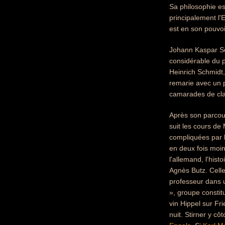
Sa philosophie es
principalement l'
est en son pouvo
Johann Kaspar Sch
considérable du p
Heinrich Schmidt,
remarie avec un p
camarades de clas
Après son parcours
suit les cours de
compliquées par la
en deux fois moins
l'allemand, l'histo
Agnès Butz. Celle
professeur dans u
», groupe constit
vin Hippel sur Fri
nuit. Stirner y c