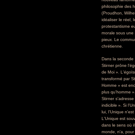
philosophie des 
(Proudhon, Wilhel
idéaliser le réel,
protestantisme eut
morale sous une a
pieux. Le commun
chrétienne.
Dans la seconde p
Stirner prône l'ég
de Moi ». L'égoï
transformé par St
Homme » est encor
plus qu'homme ». 
Stirner s'adresse 
indicible ». Si l
lui, l'Unique n'es
L'Unique est souv
dans le sens où il
monde, n'a, pour 