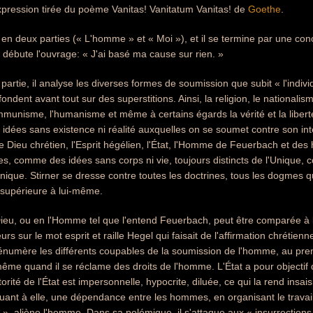
expression tirée du poème Vanitas! Vanitatum Vanitas! de
Goethe
.
sé en deux parties (« L'homme » et « Moi »), et il se termine par une c
débute l'ouvrage: « J'ai basé ma cause sur rien. »
artie, il analyse les diverses formes de soumission que subit « l'indivi
fondent avant tout sur des superstitions. Ainsi, la religion, le nationalisme
ommunisme, l'humanisme et même à certains égards la vérité et la lib
s idées sans existence ni réalité auxquelles on se soumet contre son int
 le Dieu chrétien, l'Esprit hégélien, l'État, l'Homme de Feuerbach et 
s, comme des idées sans corps ni vie, toujours distincts de l'Unique,
ique. Stirner se dresse contre toutes les doctrines, tous les dogmes qui
supérieure à lui-même.
ieu, ou en l'Homme tel que l'entend Feuerbach, peut être comparée à l
leurs sur le mot esprit et raille Hegel qui faisait de l'affirmation chrétien
 énumère les différents coupables de la soumission de l'homme, au premi
me quand il se réclame des droits de l'homme. L'État a pour objectif
orité de l'État est impersonnelle, hypocrite, diluée, ce qui la rend insa
 quant à elle, une dépendance entre les hommes, en organisant le travail
, aliène l'homme. Dans sa polémique, il s'attaque aux « insurrections t