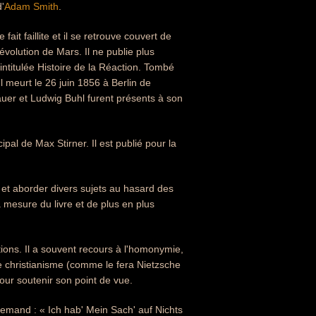
'
Adam Smith
.
ait faillite et il se retrouve couvert de
évolution de Mars. Il ne publie plus
titulée Histoire de la Réaction. Tombé
Il meurt le 26 juin 1856 à Berlin de
auer et Ludwig Buhl furent présents à son
pal de Max Stirner. Il est publié pour la
n et aborder divers sujets au hasard des
 mesure du livre et de plus en plus
ions. Il a souvent recours à l'homonymie,
 le christianisme (comme le fera Nietzsche
our soutenir son point de vue.
llemand : « Ich hab' Mein Sach' auf Nichts