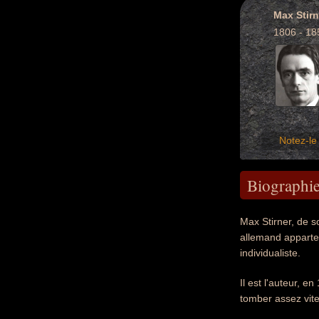
Max Stirn
1806 - 18
Notez-le 
Biographi
Max Stirner, de s
allemand apparte
individualiste.
Il est l'auteur, e
tomber assez vite 