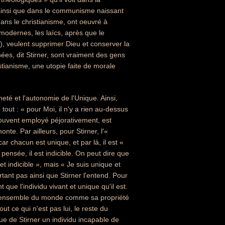
 ainsi que dans le communisme naissant
dans le christianisme, ont oeuvré à
s modernes, les laïcs, après que le
se), veulent supprimer Dieu et conserver la
ées, dit Stirner, sont vraiment des gens
ianisme, une utopie faite de morale
eté et l'autonomie de l'Unique. Ainsi,
tout : « pour Moi, il n'y a rien au-dessus
ouvent employé péjorativement, est
te. Par ailleurs, pour Stirner, l'«
r chacun est unique, et par là, il est «
pensée, il est indicible. On peut dire que
et indicible », mais « Je suis unique et
tant pas ainsi que Stirner l'entend. Pour
que l'individu vivant et unique qu'il est.
e l'ensemble du monde comme sa propriété
ut ce qui n'est pas lui, le reste du
ue de Stirner un individu incapable de