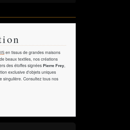
tion
en tissus de grandes maisons
IS
de beaux textiles, nos créations
vers des étoffes signées
,
Pierre Frey
tion exclusive d'objets uniques
e singulière. Consultez tous nos