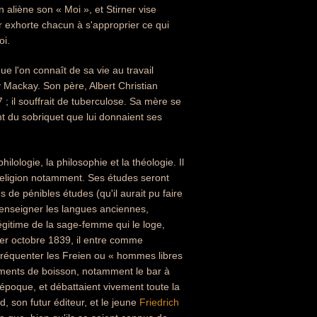
 aliène son « Moi », et Stirner vise
er exhorte chacun à s'approprier ce qui
oi.
e l'on connaît de sa vie au travail
 Mackay. Son père, Albert Christian
 ; il souffrait de tuberculose. Sa mère se
nt du sobriquet que lui donnaient ses
ilologie, la philosophie et la théologie. Il
 religion notamment. Ses études seront
 de pénibles études (qu'il aurait pu faire
 à enseigner les langues anciennes,
 illégitime de la sage-femme qui le loge,
1er octobre 1839, il entre comme
à fréquenter les Freien ou « hommes libres
sements de boisson, notamment le bar à
 l'époque, et débattaient vivement toute la
, son futur éditeur, et le jeune
Friedrich