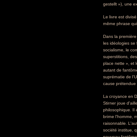
gestellt »), une 
Le livre est divi
même phrase qui 
Dans la première p
les idéologies se 
socialisme, le c
superstitions, de
place nette », et
autant de fantôme
suprématie de l'Un
cause prétendue 
La croyance en D
Stirner joue d'ail
philosophique. Il
brime l'homme, mê
raisonnable. L'aut
société institue,
nouveau fantôme »