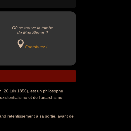
Où se trouve la tombe
de Max Stirner ?
Contribuez !
, 26 juin 1856), est un philosophe
xistentialisme et de l'anarchisme
grand retentissement à sa sortie, avant de