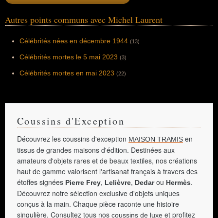
Autres points communs avec Michel Laurent
Célébrités nées en décembre 1944
(13)
Célébrités mortes le 5 mai 2023
(3)
Célébrités mortes en mai 2023
(22)
Coussins d'Exception
Découvrez les coussins d'exception
en
MAISON TRAMIS
tissus de grandes maisons d'édition. Destinées aux
amateurs d'objets rares et de beaux textiles, nos créations
haut de gamme valorisent l'artisanat français à travers des
étoffes signées
,
,
ou
.
Pierre Frey
Lelièvre
Dedar
Hermès
Découvrez notre sélection exclusive d'objets uniques
conçus à la main. Chaque pièce raconte une histoire
singulière. Consultez tous nos
et profitez
coussins de luxe