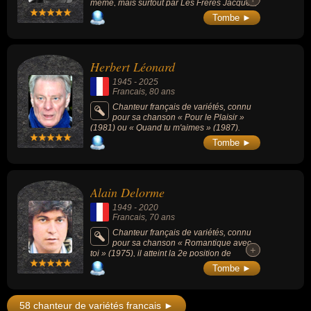
même, mais surtout par Les Frères Jacques,
Juliette Gréco, Jean Ferrat, Annie Cordy ou
Tombe ►
Patachou.
Herbert Léonard
1945
-
2025
Francais
, 80 ans
Chanteur français de variétés, connu
pour sa chanson « Pour le Plaisir »
(1981) ou « Quand tu m'aimes » (1987).
Tombe ►
Alain Delorme
1949
-
2020
Francais
, 70 ans
Chanteur français de variétés, connu
pour sa chanson « Romantique avec
+
+
toi » (1975), il atteint la 2e position de
l'Ultratop francophone en octobre 1975.
Tombe ►
58 chanteur de variétés francais ►