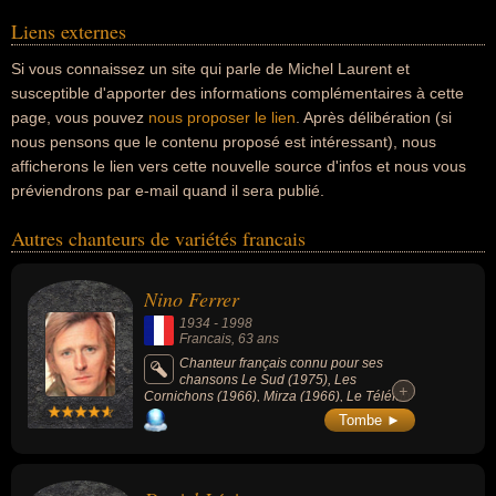
Liens externes
Si vous connaissez un site qui parle de Michel Laurent et
susceptible d'apporter des informations complémentaires à cette
page, vous pouvez
nous proposer le lien
. Après délibération (si
nous pensons que le contenu proposé est intéressant), nous
afficherons le lien vers cette nouvelle source d'infos et nous vous
préviendrons par e-mail quand il sera publié.
Autres chanteurs de variétés francais
Nino Ferrer
1934
-
1998
Francais
, 63 ans
Chanteur français connu pour ses
chansons Le Sud (1975), Les
+
+
Cornichons (1966), Mirza (1966), Le Téléfon
(1967) ou La Rua Madureira (1969).
Tombe ►