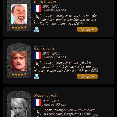
Daniel Lévi
1961
-
2022
Francais
, 60 ans
Chanteur français, connu pour son rôle
de Moïse dans la comédie musicale «
Les Dix Commandements » (2000).
Tombe ►
Christophe
1945
-
2020
Francais
, 74 ans
Chanteur français, vedette yé-yé au
mitan des années 1960, il est connu
+
+
pour ses chansons « Aline » (1965) et « Mots
bleus » (1974).
Tombe ►
Pierre Louki
1926
-
2006
Francais
, 80 ans
Chanteur français, on lui doit quelque
200 chansons, interprétées par lui-
+
+