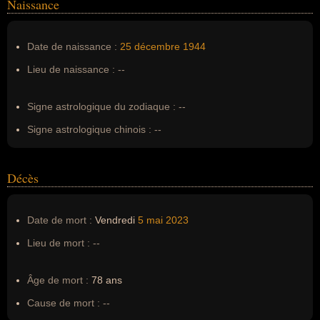
Naissance
Nom de famille :
Taïeb
Pseudonyme :
Michel Laurent
Date de naissance :
25 décembre
1944
Surnom :
--
Lieu de naissance :
--
Erreurs d'écriture :
--
Signe astrologique du zodiaque :
--
Signe astrologique chinois :
--
Décès
Date de mort :
Vendredi
5 mai
2023
Lieu de mort :
--
Âge de mort :
78 ans
Cause de mort :
--