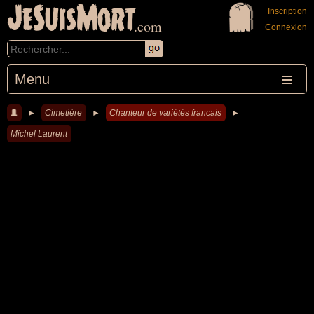
JeSuisMort
Inscription
.com
Connexion
Menu
►
Cimetière
►
Chanteur de variétés francais
►
Michel Laurent