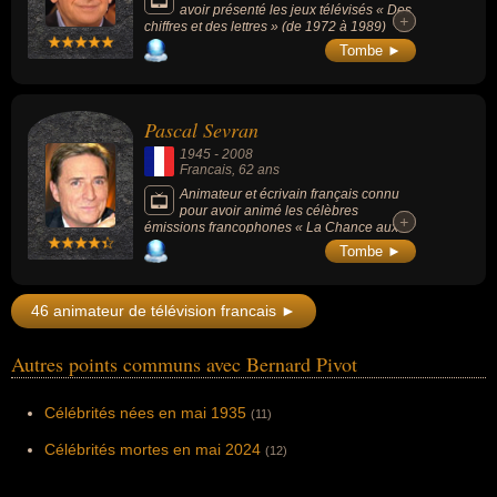
avoir présenté les jeux télévisés « Des
+
+
chiffres et des lettres » (de 1972 à 1989)
ainsi que « Fort Boyard » (de 1990 à 1999)
Tombe ►
et « Pyramide » (de 1991 à 2001) sur
Antenne 2 puis France 2.
Pascal Sevran
1945
-
2008
Francais
, 62 ans
Animateur et écrivain français connu
pour avoir animé les célèbres
+
+
émissions francophones « La Chance aux
chansons » (1991-2000), puis « Chanter la
Tombe ►
vie » (2001-2007), mais aussi « Entrée
d'artistes » (1984 à 2007). Il a écrit 15 livres,
dont son journal intime, publié en partie
46 animateur de télévision francais ►
après sa mort.
Autres points communs avec Bernard Pivot
Célébrités nées en mai 1935
(11)
Célébrités mortes en mai 2024
(12)