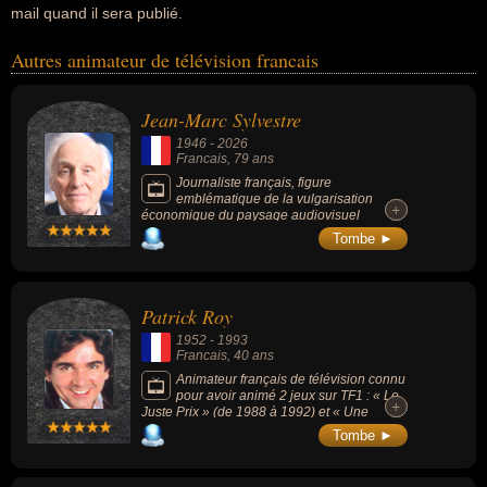
mail quand il sera publié.
Autres animateur de télévision francais
Jean-Marc Sylvestre
1946
-
2026
Francais
, 79 ans
Journaliste français, figure
emblématique de la vulgarisation
+
+
économique du paysage audiovisuel
français pendant près de 20 ans sur TF1, LCI
Tombe ►
et France Inter, particulièrement identifiable
par son style direct, tranché et pédagogique,
affirmant ouvertement une ligne libérale en
faveur du marché et de l'entrepreneuriat.
Patrick Roy
1952
-
1993
Francais
, 40 ans
Animateur français de télévision connu
pour avoir animé 2 jeux sur TF1 : « Le
+
+
Juste Prix » (de 1988 à 1992) et « Une
Famille en or » (de 1990 à 1992).
Tombe ►