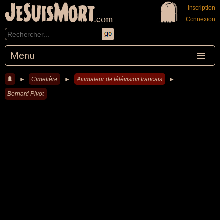
JeSuisMort
Inscription
.com
Connexion
Menu
►
Cimetière
►
Animateur de télévision francais
►
Bernard Pivot