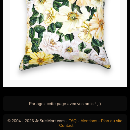
Partagez cette page avec vos amis ! ;-)
© 2004 - 2026 JeSuisMort.com -
FAQ
-
Mentions
-
Plan du site
-
Contact