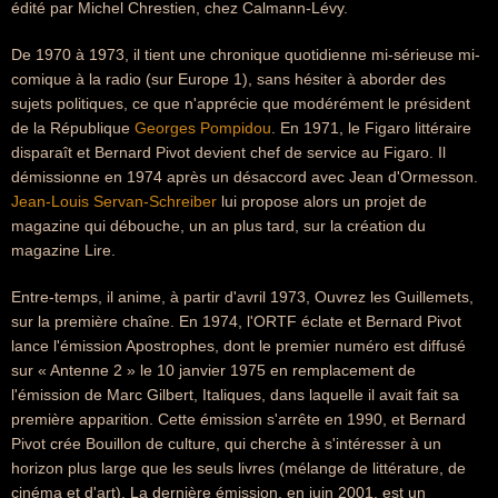
édité par Michel Chrestien, chez Calmann-Lévy.
De 1970 à 1973, il tient une chronique quotidienne mi-sérieuse mi-
comique à la radio (sur Europe 1), sans hésiter à aborder des
sujets politiques, ce que n'apprécie que modérément le président
de la République
Georges Pompidou
. En 1971, le Figaro littéraire
disparaît et Bernard Pivot devient chef de service au Figaro. Il
démissionne en 1974 après un désaccord avec Jean d'Ormesson.
Jean-Louis Servan-Schreiber
lui propose alors un projet de
magazine qui débouche, un an plus tard, sur la création du
magazine Lire.
Entre-temps, il anime, à partir d'avril 1973, Ouvrez les Guillemets,
sur la première chaîne. En 1974, l'ORTF éclate et Bernard Pivot
lance l'émission Apostrophes, dont le premier numéro est diffusé
sur « Antenne 2 » le 10 janvier 1975 en remplacement de
l'émission de Marc Gilbert, Italiques, dans laquelle il avait fait sa
première apparition. Cette émission s'arrête en 1990, et Bernard
Pivot crée Bouillon de culture, qui cherche à s'intéresser à un
horizon plus large que les seuls livres (mélange de littérature, de
cinéma et d'art). La dernière émission, en juin 2001, est un