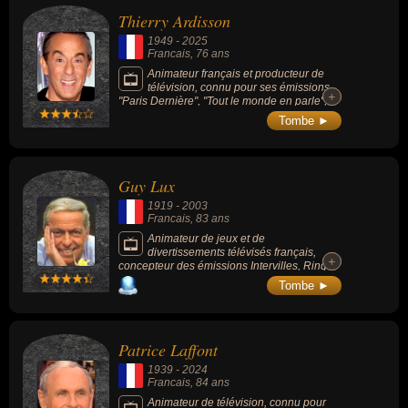
Thierry Ardisson
1949
-
2025
Francais
, 76 ans
Animateur français et producteur de
télévision, connu pour ses émissions
+
+
"Paris Dernière", "Tout le monde en parle",
"On a tout essayé", "Salut les Terriens !".
Tombe ►
Guy Lux
1919
-
2003
Francais
, 83 ans
Animateur de jeux et de
divertissements télévisés français,
+
+
concepteur des émissions Intervilles, Ring
parade et la Classe, il a inventé et créé au
Tombe ►
total plus de 50 émissions de radio et de
télévision.
Patrice Laffont
1939
-
2024
Francais
, 84 ans
Animateur de télévision, connu pour