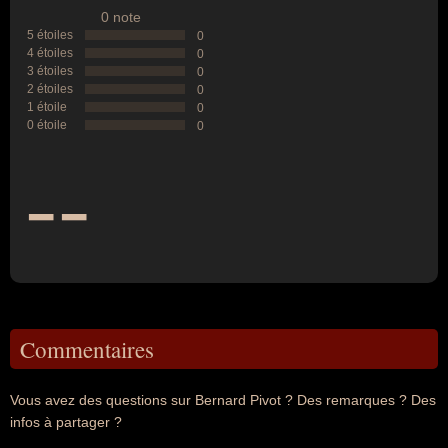
0 note
5 étoiles
0
4 étoiles
0
3 étoiles
0
2 étoiles
0
1 étoile
0
0 étoile
0
--
Commentaires
Vous avez des questions sur Bernard Pivot ? Des remarques ? Des
infos à partager ?