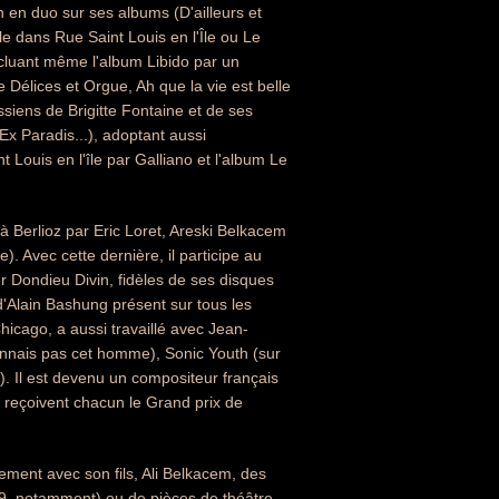
n en duo sur ses albums (D'ailleurs et
 dans Rue Saint Louis en l'Île ou Le
ncluant même l'album Libido par un
e Délices et Orgue, Ah que la vie est belle
ssiens de Brigitte Fontaine et de ses
Ex Paradis...), adoptant aussi
 Louis en l'île par Galliano et l'album Le
 Berlioz par Eric Loret, Areski Belkacem
 Avec cette dernière, il participe au
er Dondieu Divin, fidèles de ses disques
d'Alain Bashung présent sur tous les
Chicago, a aussi travaillé avec Jean-
onnais pas cet homme), Sonic Youth (sur
. Il est devenu un compositeur français
reçoivent chacun le Grand prix de
ement avec son fils, Ali Belkacem, des
9, notamment) ou de pièces de théâtre