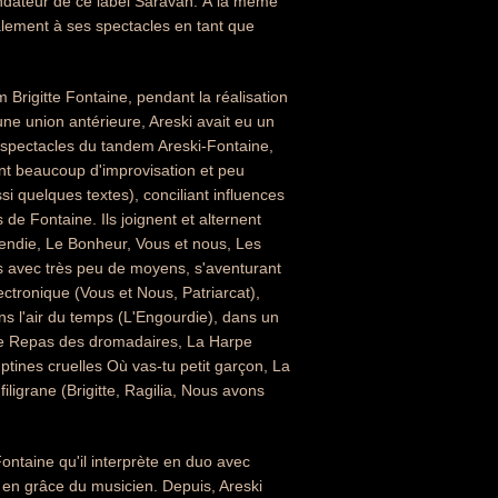
ondateur de ce label Saravah. À la même
lement à ses spectacles en tant que
 Brigitte Fontaine, pendant la réalisation
ne union antérieure, Areski avait eu un
s spectacles du tandem Areski-Fontaine,
nt beaucoup d'improvisation et peu
i quelques textes), conciliant influences
 de Fontaine. Ils joignent et alternent
cendie, Le Bonheur, Vous et nous, Les
is avec très peu de moyens, s'aventurant
lectronique (Vous et Nous, Patriarcat),
ns l'air du temps (L'Engourdie), dans un
 Le Repas des dromadaires, La Harpe
mptines cruelles Où vas-tu petit garçon, La
filigrane (Brigitte, Ragilia, Nous avons
Fontaine qu'il interprète en duo avec
 en grâce du musicien. Depuis, Areski