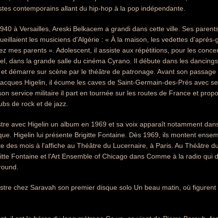
stes contemporains allant du hip-hop à la pop indépendante.
940 à Versailles, Areski Belkacem a grandi dans cette ville. Ses parents
ueillaient les musiciens d'Algérie : « À la maison, les vedettes d’après-
ez mes parents ». Adolescent, il assiste aux répétitions, pour les concer
l, dans la grande salle du cinéma Cyrano. Il débute dans les dancings, 
 et démarre sur scène par le théâtre de patronage. Avant son passage 
acques Higelin, il écume les caves de Saint-Germain-des-Prés avec se
son service militaire il part en tournée sur les routes de France et pro
ubs de rock et de jazz.
tre avec Higelin un album en 1969 et sa voix apparaît notamment dan
e. Higelin lui présente Brigitte Fontaine. Dès 1969, ils montent ensem
te des mois à l'affiche au Théâtre du Lucernaire, à Paris. Au Théâtre 
tte Fontaine et l'Art Ensemble of Chicago dans Comme à la radio qui 
round.
gistre chez Saravah son premier disque solo Un beau matin, où figure