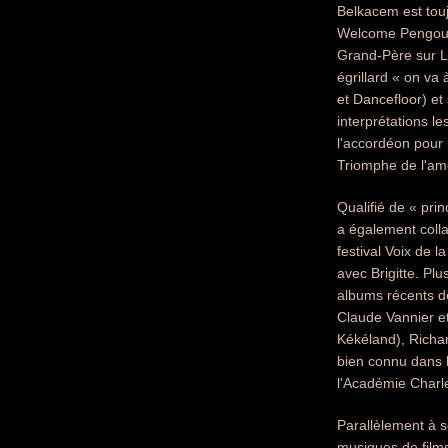
Belkacem est touj
Welcome Pengouin 
Grand-Père sur L'
égrillard « on va 
et Dancefloor) et
interprétations l
l'accordéon pour 
Triomphe de l'am
Qualifié de « pri
a également colla
festival Voix de 
avec Brigitte. Pl
albums récents de 
Claude Vannier e
Kékéland), Richar
bien connu dans 
l'Académie Charl
Parallèlement à s
musiques de film