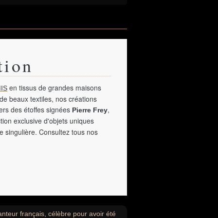
tion
en tissus de grandes maisons
IS
de beaux textiles, nos créations
vers des étoffes signées
,
Pierre Frey
tion exclusive d'objets uniques
e singulière. Consultez tous nos
nteur français, célèbre pour avoir été