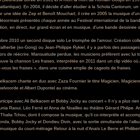
satlantique). En 2004, il décide d'aller étudier à la Schola Cantorum, 
r une idée de Zep et Benoît Mouchart, il crée en 2005 la musique d'un
 désormais présentés chaque année au Festival international de la ban
tion, en direct, sur grand écran et en musique, d'une bande dessinée o
ctobre 2010 un second disque solo Le triomphe de l'amour. Création c
 Malherbe (ex-Gong) ou Jean-Philippe Rykiel, il y a parfois des passages d
ors de réécrire. Mansuétude perdue, les musiciens préfèrent avec lui to
ouve la chanson Les fraises, interprétée en 2011 dans un clip vidéo où 
vous les fraises », dans une cuisine emplie de cageots de fraises.
elkacem chante en duo avec Zaza Fournier le titre Magicien, Magicienne
oelvoorde et Albert Dupontel au cinéma.
articipe avec Ali Belkacem et Bobby Jocky au concert « Il n’y a plus rie
nia Raoui, Léo Ferré et Anna de Noailles au théâtre Gérard Philipe. 
 Thalia Tchou, dont il compose la musique, qu'il co-interprète et acc
da, Bobby Jocky et Dondieu Divin, avec la sortie simultanée de l’albu
musique du court-métrage Retour à la nuit d'Anaïs Le Berre et Philib