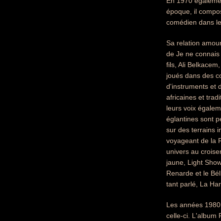
En 1970 également
époque, il compo
comédien dans le 
Sa relation amour
de Je ne connais 
fils, Ali Belkace
joués dans des c
d'instruments et 
africaines et trad
leurs voix égalem
églantines sont p
sur des terrains i
voyageant de la R
univers au croise
jaune, Light Show)
Renarde et le Béli
tant parlé, La Har
Les années 1980 s
celle-ci. L'album