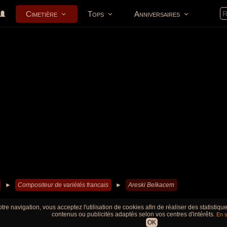
Cimetière
Tops
Anniversaires
►
Compositeur de variétés francais
►
Areski Belkacem
tre navigation, vous acceptez l'utilisation de cookies afin de réaliser des statistiq
contenus ou publicités adaptés selon vos centres d'intérêts.
En s
OK