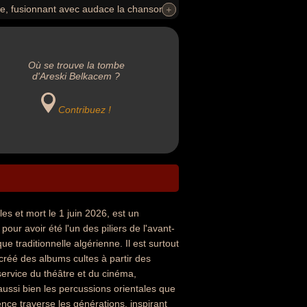
ise, fusionnant avec audace la chanson,
+
+
nnu pour sa complicité artistique et
des albums cultes à partir des années
ce du théâtre et du cinéma, notamment
Où se trouve la tombe
maîtrisait aussi bien les percussions
d'Areski Belkacem ?
le unique la scène alternative. Son
 artistes contemporains allant du hip-
Contribuez !
es et mort le 1 juin 2026, est un
our avoir été l'un des piliers de l'avant-
e traditionnelle algérienne. Il est surtout
-créé des albums cultes à partir des
ervice du théâtre et du cinéma,
 aussi bien les percussions orientales que
ence traverse les générations, inspirant