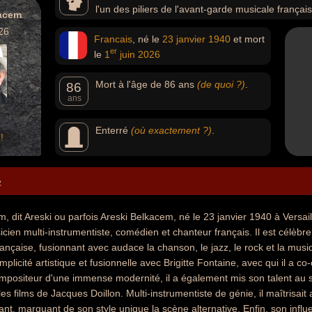
l'un des piliers de l'avant-garde musicale frança
kacem
le jazz, le rock et la musique traditionnelle algérienne, co
26
Francais
, né le
23 janvier
1940
et mort
fusionnelle avec Brigitte Fontaine, avec qui il a co-créé 
er
le
1
juin
2026
1970. Compositeur moderne, il a mis son talent au servi
pour les films de Jacques Doillon. Multi-instrumentiste, il 
Mort à l'âge de 86 ans
(de quoi ?)
.
orientales que la guitare et le chant, marquant de son sty
86
ans
influence traverse les générations, inspirant de nombreux
hop à la pop indépendante.
Enterré
(où exactement ?)
.
!
e
, dit Areski ou parfois Areski Belkacem, né le 23 janvier 1940 à Versaill
ien multi-instrumentiste, comédien et chanteur français. Il est célèbre p
nçaise, fusionnant avec audace la chanson, le jazz, le rock et la musiqu
licité artistique et fusionnelle avec Brigitte Fontaine, avec qui il a co
positeur d'une immense modernité, il a également mis son talent au s
s films de Jacques Doillon. Multi-instrumentiste de génie, il maîtrisait
hant, marquant de son style unique la scène alternative. Enfin, son influ