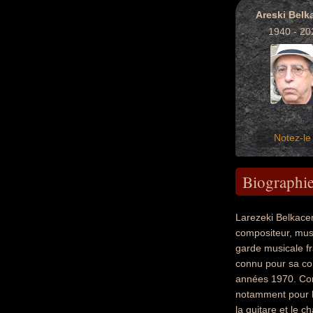
Areski Bel
1940 - 20
Notez-le 
Biographi
Larezeki Belkacem
compositeur, music
garde musicale fra
connu pour sa comp
années 1970. Com
notamment pour le
la guitare et le c