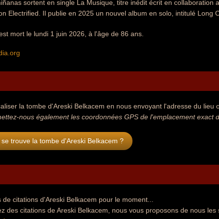
anas sortent en single La Musique, titre inédit écrit en collaboration av
on Electrified. Il publie en 2025 un nouvel album en solo, intitulé Long C
st mort le lundi 1 juin 2026, à l'âge de 86 ans.
dia.org
aliser la tombe d'Areski Belkacem en nous envoyant l'adresse du lieu où
ettez-nous également les coordonnées GPS de l'emplacement exact de
 se trouve la tombe d'Areski Belkacem ?
 de citations d'Areski Belkacem pour le moment...
ez des citations de Areski Belkacem, nous vous proposons de nous les 