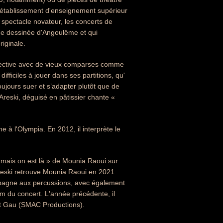
un établissement d'enseignement supérieur
 spectacle novateur, les concerts de
de dessinée d'Angoulême et qui
riginale.
ollective avec de vieux comparses comme
ifficiles à jouer dans ses partitions, qu'
ujours suer et s’adapter plutôt que de
Areski, déguisé en pâtissier chante «
 à l'Olympia. En 2012, il interprète le
n mais on est là » de Mounia Raoui sur
Areski retrouve Mounia Raoui en 2021
ompagne aux percussions, avec également
m du concert. L'année précédente, il
ert Gau (SMAC Productions).