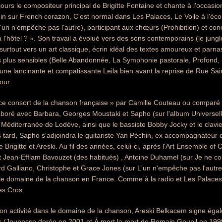
ours le compositeur principal de Brigitte Fontaine et chante à l'occasio
sur French corazon, C'est normal dans Les Palaces, Le Voile à l'école
un n'empêche pas l'autre), participant aux chœurs (Prohibition) et co
à l'hôtel ? ». Son travail a évolué vers des sons contemporains (le jungl
 surtout vers un art classique, écrin idéal des textes amoureux et parna
es plus sensibles (Belle Abandonnée, La Symphonie pastorale, Profond, 
une lancinante et compatissante Leila bien avant la reprise de Rue Saint
our.
nce consort de la chanson française » par Camille Couteau ou comparé à
boré avec Barbara, Georges Moustaki et Sapho (sur l'album Universelle).
la Méditerranée de Lodève, ainsi que le bassiste Bobby Jocky et le clavi
us tard, Sapho s'adjoindra le guitariste Yan Péchin, ex accompagnateur 
Brigitte et Areski. Au fil des années, celui-ci, après l'Art Ensemble of 
t Jean-Efflam Bavouzet (des habitués) , Antoine Duhamel (sur Je ne c
d Galliano, Christophe et Grace Jones (sur L'un n'empêche pas l'autre)
le domaine de la chanson en France. Comme à la radio et Les Palaces 
es Cros.
on activité dans le domaine de la chanson, Areski Belkacem signe égal
s (Jeunesse dorée en 2001 et À mort la mort de Romain Goupil en 199