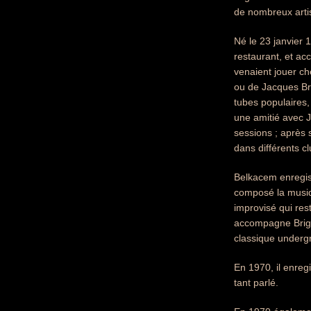
de nombreux arti
Né le 23 janvier 1
restaurant, et acc
venaient jouer ch
ou de Jacques Bre
tubes populaires,
une amitié avec J
sessions ; après 
dans différents cl
Belkacem enregis
composé la musiqu
improvisé qui res
accompagne Brigi
classique underg
En 1970, il enre
tant parlé.