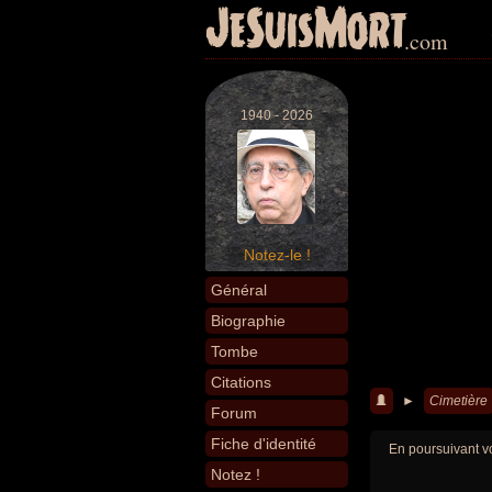
JeSuisMort
.com
1940 - 2026
Notez-le !
Général
Biographie
Tombe
Citations
►
Cimetière
Forum
Fiche d'identité
En poursuivant vo
Notez !