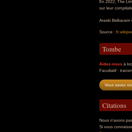
En 2022, The Limiñ
sur leur compilati
Areski Belkacem e
Source :
fr.wikipe
Tombe
Aidez-nous
à loc
Facultatif :
transm
Vous savez où
Citations
Nous n'avons pas
Si vous connaiss