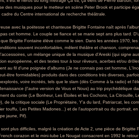
, il est le héros du long métrage Ça va, ça vient de Pierre Barouh, f
se des musiques pour le metteur en scène Peter Brook et participe éga
cadre du Centre international de recherche théâtrale.
euse avec la poétesse et chanteuse Brigitte Fontaine naît après l'album
pas cet homme. Le couple se fiance et se marie sept ans plus tard. D'u
m, que Brigitte Fontaine élève comme le sien. Dans les années 1970, le
onditions souvent inconfortables, mêlent théâtre et chanson, comprena
d'accessoires, un mélange unique de la musique d'Areski (qui signe auss
ition européenne, et des textes tour à tour rêveurs, acerbes et/ou drôles
ent au fil d'une poignée d'albums (Je ne connais pas cet homme, L'In
eut-être formidables) produits dans des conditions très diverses, parfo
nexplorés, voire incréés, tels que le slam (dès Comme à la radio) et l'é
enaissance (l'autre version de Vous et Nous) au trip psychédélique da
ment du conte (Le Bonheur, Les Étoiles et les Cochons, La Citrouille,
, de la critique sociale (Le Propriétaire, Y'a du lard, Patriarcat, les co
er touffu, Les Petites Madones...) et de l'autoportrait ou du portrait, en 
pe jaune, Pif).
ont plus difficiles, malgré la création de Acte 2, une pièce de Brigitte 
 French corazon et le mini-tube Le Nougat consacrent en 1992 le retour