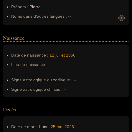
Prénom :
Pierre
Noms dans d'autres langues :
--
+
+
Homonymes :
0
(aucun)
Naissance
Nom de famille :
Deny
Pseudonyme :
--
Date de naissance :
12 juillet
1956
Surnom :
--
Lieu de naissance :
--
Erreurs d'écriture :
--
Signe astrologique du zodiaque :
--
Signe astrologique chinois :
--
Décès
Date de mort :
Lundi
25 mai
2026