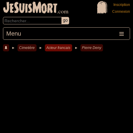
JeSuisMort
Inscription
.com
Connexion
Menu
►
Cimetière
►
Acteur francais
►
Pierre Deny