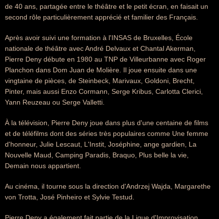
de 40 ans, partagée entre le théâtre et le petit écran, en faisait un
second rôle particulièrement apprécié et familier des Français.
Après avoir suivi une formation à l'INSAS de Bruxelles, École
nationale de théâtre avec André Delvaux et Chantal Akerman,
Pierre Deny débute en 1980 au TNP de Villeurbanne avec Roger
Planchon dans Dom Juan de Molière. Il joue ensuite dans une
vingtaine de pièces, de Steinbeck, Marivaux, Goldoni, Brecht,
Pinter, mais aussi Enzo Cormann, Serge Kribus, Carlotta Clerici,
Yann Reuzeau ou Serge Valletti.
À la télévision, Pierre Deny joue dans plus d'une centaine de films
et de téléfilms dont des séries très populaires comme Une femme
d'honneur, Julie Lescaut, L'Instit, Joséphine, ange gardien, La
Nouvelle Maud, Camping Paradis, Braquo, Plus belle la vie,
Demain nous appartient.
Au cinéma, il tourne sous la direction d'Andrzej Wajda, Margarethe
von Trotta, José Pinheiro et Sylvie Testud.
Pierre Deny a également fait partie de la Ligue d'Improvisation