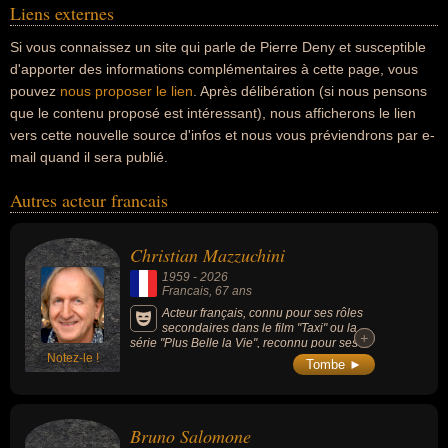
Liens externes
Si vous connaissez un site qui parle de Pierre Deny et susceptible
d'apporter des informations complémentaires à cette page, vous
pouvez
nous proposer le lien
. Après délibération (si nous pensons
que le contenu proposé est intéressant), nous afficherons le lien
vers cette nouvelle source d'infos et nous vous préviendrons par e-
mail quand il sera publié.
Autres acteur francais
Christian Mazzuchini
1959
-
2026
Francais
, 67 ans
Acteur français, connu pour ses rôles
secondaires dans le film "Taxi" ou la
+
+
série "Plus Belle la Vie", reconnu pour ses
Notez-le !
seuls-en-scène satiriques et ses adaptations
Tombe ►
décalées, notamment à travers un long
compagnonnage artistique avec l'auteur
Serge Valletti, par son travail sur les thèmes
de la folie et de la santé mentale, en créant
Bruno Salomone
des spectacles inspirés des écrits du