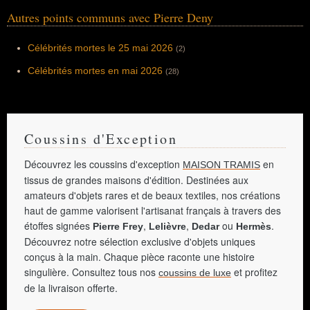
présidentielle de 1981 avant de se retirer, à
Autres points communs avec Pierre Deny
la suite de pressions et de menaces. Il
obtient un César du meilleur acteur pour son
rôle dramatique dans « Tchao Pantin »
(1984, de Claude Berri) et fondera en 1985
Célébrités mortes le 25 mai 2026
(2)
l'association « Les Restos du cœur » (relais
d'aide aux plus pauvres). Mort dans un
Célébrités mortes en mai 2026
(28)
accident de moto, les circonstances de sa
mort demeurent l'objet de vives spéculations
(accident, suicide ou assassinat).
Coussins d'Exception
Découvrez les coussins d'exception
en
MAISON TRAMIS
tissus de grandes maisons d'édition. Destinées aux
amateurs d'objets rares et de beaux textiles, nos créations
haut de gamme valorisent l'artisanat français à travers des
étoffes signées
,
,
ou
.
Pierre Frey
Lelièvre
Dedar
Hermès
Découvrez notre sélection exclusive d'objets uniques
conçus à la main. Chaque pièce raconte une histoire
singulière. Consultez tous nos
et profitez
coussins de luxe
de la livraison offerte.