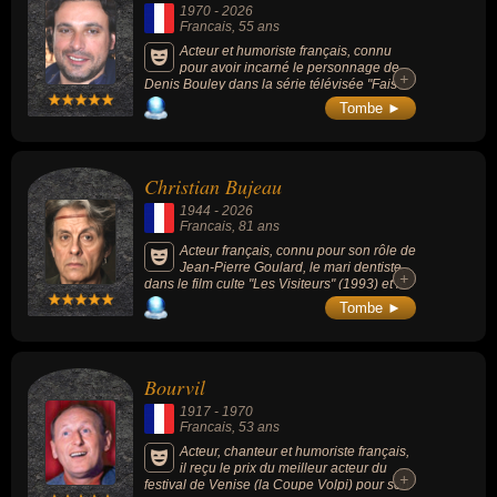
psychiatre François Tosquelles.
1970
-
2026
Francais
, 55 ans
Acteur et humoriste français, connu
pour avoir incarné le personnage de
+
+
Denis Bouley dans la série télévisée "Fais
pas ci, fais pas ça" (2007-2017) et d'Igor
Tombe ►
d'Hossegor dans le film "Brice de Nice" (avec
Jean Dujardin). L'acteur est également une
figure importante du doublage en France,
prêtant sa voix à des personnages de films
Christian Bujeau
d'animation comme "Le Monde de Nemo" ou
"Incroyable mais vrai !". Il s'est illustré sur
1944
-
2026
scène par plusieurs one-man-shows et par
Francais
, 81 ans
sa participation vocale récurrente en tant que
voix off de l'émission Burger Quiz.
Acteur français, connu pour son rôle de
Jean-Pierre Goulard, le mari dentiste,
+
+
dans le film culte "Les Visiteurs" (1993) et le
Maître d'armes dans la série "Kaamelott"
Tombe ►
(2005-2009) célèbre pour ses répliques
cinglantes.
Bourvil
1917
-
1970
Francais
, 53 ans
Acteur, chanteur et humoriste français,
il reçu le prix du meilleur acteur du
+
+
festival de Venise (la Coupe Volpi) pour son