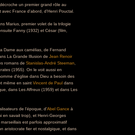
l décroche un premier grand rôle au
 avec France d'abord, d'Henri Pouctal.
s Marius, premier volet de la trilogie
ensuite Fanny (1932) et César (film,
s La Dame aux camélias, de Fernand
dans La Grande Illusion de
Jean Renoir
des romans de
Stanislas-André Steeman
,
rates (1955). On le voit aussi en
en homme d'église dans Dieu a besoin des
 et même en saint
Vincent de Paul
dans
ique, dans Les Affreux (1959) et dans Les
lisateurs de l'époque, d'
Abel Gance
à
 en savait trop), et Henri-Georges
 marseillais est parfois approximatif
 aristocrate fier et nostalgique, et dans