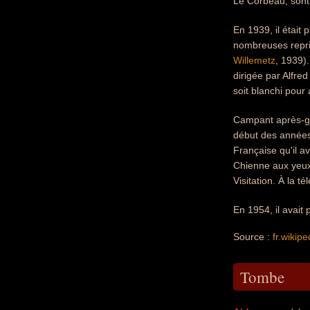
Le Corbeau, sont
En 1939, il était 
nombreuses repris
Willemetz
, 1939).
dirigée par Alfre
soit blanchi pour
Campant après-gu
début des années 
Française qu'il a
Chienne aux yeux 
Visitation. À la 
En 1954, il avait
Source :
fr.wikipe
Tombe