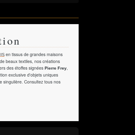
tion
en tissus de grandes maisons
IS
de beaux textiles, nos créations
vers des étoffes signées
,
Pierre Frey
tion exclusive d'objets uniques
e singulière. Consultez tous nos