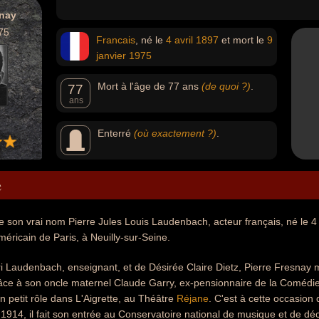
snay
75
Francais
, né le
4 avril
1897
et mort le
9
janvier
1975
Mort à l'âge de 77 ans
(de quoi ?)
.
77
ans
Enterré
(où exactement ?)
.
e
e son vrai nom Pierre Jules Louis Laudenbach, acteur français, né le 4 
méricain de Paris, à Neuilly-sur-Seine.
i Laudenbach, enseignant, et de Désirée Claire Dietz, Pierre Fresnay 
âce à son oncle maternel Claude Garry, ex-pensionnaire de la Comédi
un petit rôle dans L'Aigrette, au Théâtre
Réjane
. C'est à cette occasion
 1914, il fait son entrée au Conservatoire national de musique et de d