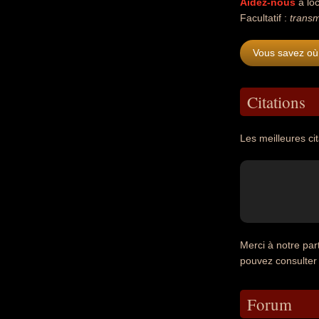
Aidez-nous
à loc
Facultatif :
transm
Vous savez où 
Citations
Les meilleures ci
Merci à notre par
pouvez consulter
Forum