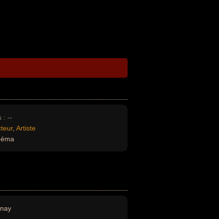
 :
--
teur
,
Artiste
inéma
snay