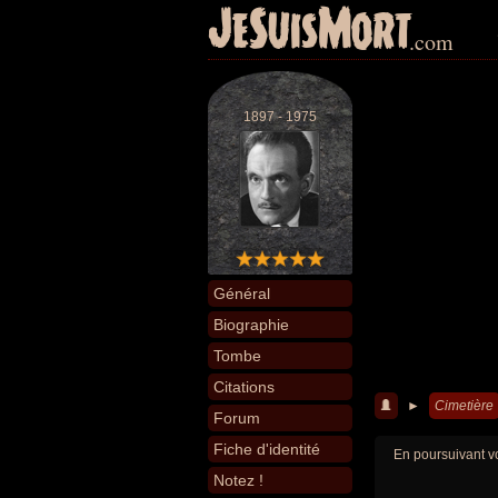
JeSuisMort
.com
1897 - 1975
Général
Biographie
Tombe
Citations
►
Cimetière
Forum
Fiche d'identité
En poursuivant vo
Notez !