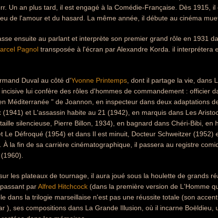
r. Un an plus tard, il est engagé à la Comédie-Française. Dès 1915, i
Jeu de l'amour et du hasard. La même année, il débute au cinéma muet
sse ensuite au parlant et interprète son premier grand rôle en 1931 dan
arcel Pagnol
transposée à l'écran par Alexandre Korda. il interprétera 
Armand Duval au côté d'
Yvonne Printemps
, dont il partage la vie, dan
n incisive lui confère des rôles d'hommes de commandement : officier 
e en Méditerranée " de Joannon, en inspecteur dans deux adaptations 
x (1941) et L'assassin habite au 21 (1942), en marquis dans Les Aristoc
ataille silencieuse, Pierre Billon, 1934), en bagnard dans Chéri-Bibi, 
 Le Défroqué (1954) et dans Il est minuit, Docteur Schweitzer (1952)
 À la fin de sa carrière cinématographique, il passera au registre com
e (1960).
ur les plateaux de tournage, il aura joué sous la houlette de grands réa
 passant par
Alfred Hitchcock
(dans la première version de L'Homme qui
le dans la trilogie marseillaise n'est pas une réussite totale (son accent
r ), ses compositions dans La Grande Illusion, où il incarne Boëldieu, un