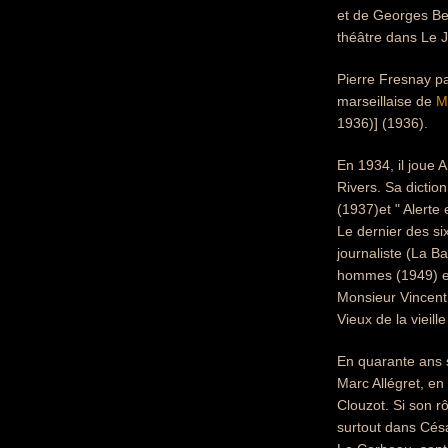
et de Georges Ber
théâtre dans Le 
Pierre Fresnay pa
marseillaise de
M
1936)] (1936).
En 1934, il joue 
Rivers. Sa dictio
(1937)et " Alert
Le dernier des si
journaliste (La B
hommes (1949) et
Monsieur Vincent.
Vieux de la vieill
En quarante ans s
Marc Allégret, en
Clouzot. Si son rô
surtout dans Césa