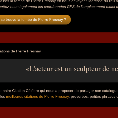
aliser la tombe de Pierre Fresnay en nous envoyant l'adresse du lieu où
ettez-nous également les coordonnées GPS de l'emplacement exact de
se trouve la tombe de Pierre Fresnay ?
tations de Pierre Fresnay.
L'acteur est un sculpteur de ne
tenaire Citation Célèbre qui nous a proposer de partager son catalogu
 les
meilleures citations de Pierre Fresnay
, proverbes, petites phrases e