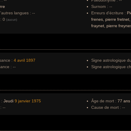
 :
--
Pseudonyme :
--
rre
Surnom :
--
autres langues :
--
Erreurs d'écriture :
Pi
:
0
frenes, pierre fretnet,
(aucun)
fraynet, pierre freynes
sance :
4 avril
1897
Signe astrologique d
sance :
--
Signe astrologique ch
 :
Jeudi
9 janvier
1975
Âge de mort :
77 ans
:
--
Cause de mort :
--