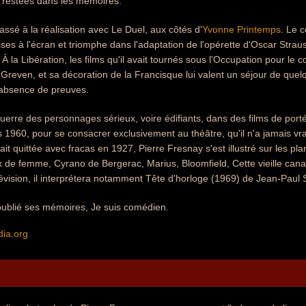
 restées dans les mémoires.
passé à la réalisation avec Le Duel, aux côtés d'
Yvonne Printemps
. Le 
es à l'écran et triomphe dans l'adaptation de l'opérette d'Oscar Straus
 À la Libération, les films qu'il avait tournés sous l'Occupation pour le
d Greven, et sa décoration de la Francisque lui valent un séjour de quel
 absence de preuves.
erre des personnages sérieux, voire édifiants, dans des films de port
1960, pour se consacrer exclusivement au théâtre, qu'il n'a jamais vra
vait quittée avec fracas en 1927, Pierre Fresnay s'est illustré sur les
de femme, Cyrano de Bergerac, Marius, Bloomfield, Cette vieille canaill
télévision, il interprétera notamment Tête d'horloge (1969) de Jean-Paul 
 publié ses mémoires, Je suis comédien.
dia.org