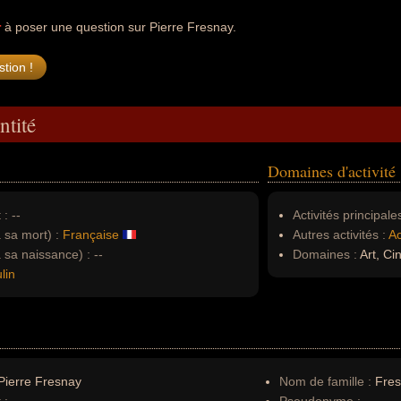
r
à poser une question sur Pierre Fresnay.
ntité
Domaines d'activité
 :
--
Activités principales
à sa mort) :
Française
Autres activités :
Ac
à sa naissance) :
--
Domaines :
Art, C
lin
ierre Fresnay
Nom de famille :
Fre